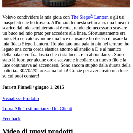
®
Volevo condividere la mia gioia con
The Siege
Lantern
e gli usi
inaspettati che ho trovato. All'inizio di questa settimana, una linea di
scarico dal mio seminterrato si è rotta, rendendo necessario scavare
un buco nel mio prato per accedere alla linea. Sfortunatamente era
buio. Ho cercato ovunque una luce da usare e ho deciso di usare la
mia fidata Siege Lantern. Ho piantato una pala in più nel terreno, ho
legato una corta corda elastica attorno all'anello a D e al manico
della pala e voilà... lascia che ci sia luce... e in abbondanza. Sono
stato là fuori per alcune ore a scavare e incollare un nuovo filo e la
luce continuava ad accendersi. Sono ancora stupito dalla durata della
batteria...30/70/295 ore...una follia! Grazie per aver creato una luce
su cui puoi contare!
Jarrett Finnell /
giugno 1, 2015
Visualizza Prodotto
Torna Alle Testimonianze Dei Clienti
Feedback
Video di nuovi prodotti