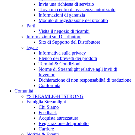
Invia una richiesta di servizio
Trova un centro di assistenza autorizzato
Informazioni di garanzia
Modulo di registrazione del prodotto
Parti
Visita il negozio di ricambi
Informazioni sul Distributore
Sito di Supporto del Distributore
legale
Informativa sulla privacy
Elenco dei brevetti dei prodotti
Termini & Condizioni
Norme di Streamlight relative agli invii di
Inventor
Dichiarazione di non responsabilità di traduzione
Conformità
Comunità
#STREAMLIGHTSTRONG
Famiglia Streamlight
Chi Siamo
Feedback
Acquista attrezzatura
Registrazione del prodotto
Carriere
Notizie & Eventi