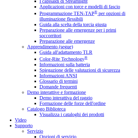
I capisaldi di Streamlight
Applicazioni con torce e modelli di fascio
®
Programmazione TEN-TAP
per opzioni di
illuminazione flessibili
Guida alla scelta della torcia giusta
Preparazione alle emergenze per i primi
soccorritori
Preparazione alle emergenze
Apprendimento (segue)
Guida all'adattamento TLR
®
Color-Rite Technology
Informazioni sulla batteria
Spiegazione delle valutazioni di sicurezza
Informazioni ANSI
Glossario di termini
Domande frequenti
Demo interattive e formazione
Demo interattiva del raggio
Formazione delle forze dell'ordine
Catalogo Biblioteca
Visualizza i cataloghi dei prodotti
Video
Supporto
Servizio
Opzioni di servizio