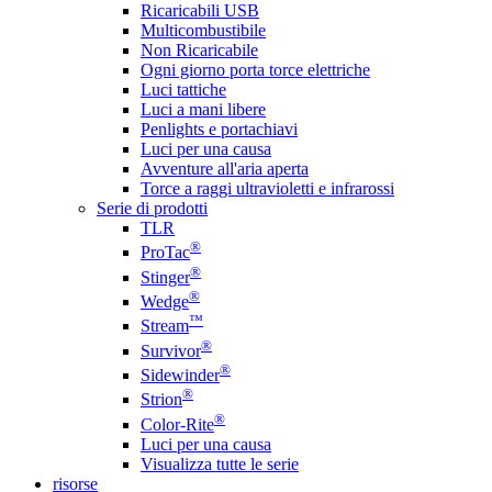
Ricaricabili USB
Multicombustibile
Non Ricaricabile
Ogni giorno porta torce elettriche
Luci tattiche
Luci a mani libere
Penlights e portachiavi
Luci per una causa
Avventure all'aria aperta
Torce a raggi ultravioletti e infrarossi
Serie di prodotti
TLR
®
ProTac
®
Stinger
®
Wedge
™
Stream
®
Survivor
®
Sidewinder
®
Strion
®
Color-Rite
Luci per una causa
Visualizza tutte le serie
risorse