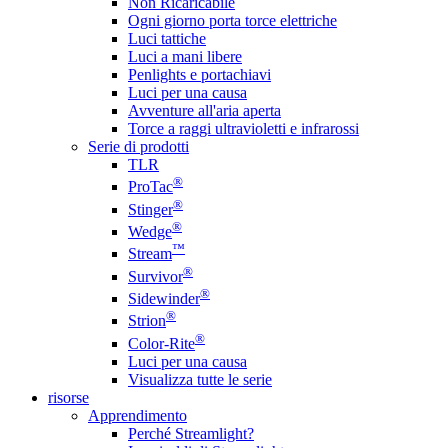
Non Ricaricabile
Ogni giorno porta torce elettriche
Luci tattiche
Luci a mani libere
Penlights e portachiavi
Luci per una causa
Avventure all'aria aperta
Torce a raggi ultravioletti e infrarossi
Serie di prodotti
TLR
®
ProTac
®
Stinger
®
Wedge
™
Stream
®
Survivor
®
Sidewinder
®
Strion
®
Color-Rite
Luci per una causa
Visualizza tutte le serie
risorse
Apprendimento
Perché Streamlight?