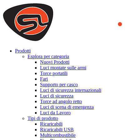
We use cookies to ensure that we provide you the best experience
on our website. By continuing to browse this website, you accept
that cookies are used to help us analyze how the website is used and
to offer you a better experience. To learn more or to find out how
you can disable cookies, you can access our
Privacy Policy
.
ACCEPT AND CLOSE
Prodotti
Esplora per categoria
Nuovi Prodotti
Luci montate sulle armi
Torce portatili
Fari
Supporto per casco
Luci di sicurezza internazionali
Luci di sicurezza
Torce ad angolo retto
Luci di scena di emergenza
Luci da Lavoro
Tipi di prodotto
Ricaricabili
Ricaricabili USB
Multicombustibile