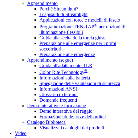
Apprendimento
Perché Streamlight?
I capisaldi di Streamlight
Applicazioni con torce e modelli di fascio
®
Programmazione TEN-TAP
per opzioni di
illuminazione flessibili
Guida alla scelta della torcia giusta
Preparazione alle emergenze per i primi
soccorritori
Preparazione alle emergenze
Apprendimento (segue)
Guida all'adattamento TLR
®
Color-Rite Technology
Informazioni sulla batteria
Spiegazione delle valutazioni di sicurezza
Informazioni ANSI
Glossario di termini
Domande frequenti
Demo interattive e formazione
Demo interattiva del raggio
Formazione delle forze dell'ordine
Catalogo Biblioteca
Visualizza i cataloghi dei prodotti
Video