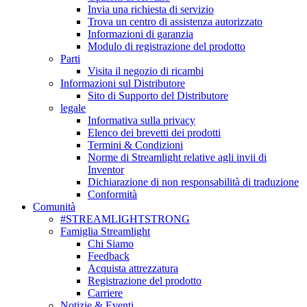
Invia una richiesta di servizio
Trova un centro di assistenza autorizzato
Informazioni di garanzia
Modulo di registrazione del prodotto
Parti
Visita il negozio di ricambi
Informazioni sul Distributore
Sito di Supporto del Distributore
legale
Informativa sulla privacy
Elenco dei brevetti dei prodotti
Termini & Condizioni
Norme di Streamlight relative agli invii di
Inventor
Dichiarazione di non responsabilità di traduzione
Conformità
Comunità
#STREAMLIGHTSTRONG
Famiglia Streamlight
Chi Siamo
Feedback
Acquista attrezzatura
Registrazione del prodotto
Carriere
Notizie & Eventi