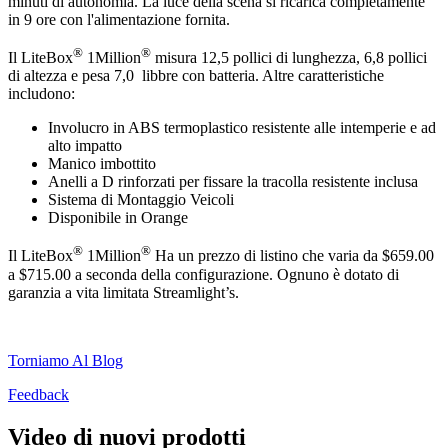
minuti di autonomia. La luce della scena si ricarica completamente
in 9 ore con l'alimentazione fornita.
®
®
Il LiteBox
1Million
misura 12,5 pollici di lunghezza, 6,8 pollici
di altezza e pesa 7,0 libbre con batteria. Altre caratteristiche
includono:
Involucro in ABS termoplastico resistente alle intemperie e ad
alto impatto
Manico imbottito
Anelli a D rinforzati per fissare la tracolla resistente inclusa
Sistema di Montaggio Veicoli
Disponibile in Orange
®
®
Il LiteBox
1Million
Ha un prezzo di listino che varia da $659.00
a $715.00 a seconda della configurazione. Ognuno è dotato di
garanzia a vita limitata Streamlight’s.
Torniamo Al Blog
Feedback
Video di nuovi prodotti