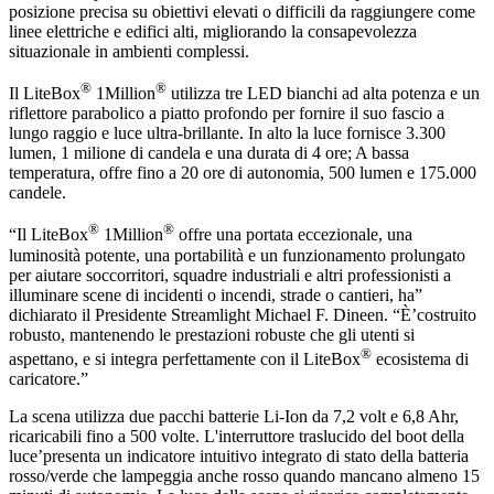
posizione precisa su obiettivi elevati o difficili da raggiungere come
linee elettriche e edifici alti, migliorando la consapevolezza
situazionale in ambienti complessi.
®
®
Il LiteBox
1Million
utilizza tre LED bianchi ad alta potenza e un
riflettore parabolico a piatto profondo per fornire il suo fascio a
lungo raggio e luce ultra-brillante. In alto la luce fornisce 3.300
lumen, 1 milione di candela e una durata di 4 ore; A bassa
temperatura, offre fino a 20 ore di autonomia, 500 lumen e 175.000
candele.
®
®
“Il LiteBox
1Million
offre una portata eccezionale, una
luminosità potente, una portabilità e un funzionamento prolungato
per aiutare soccorritori, squadre industriali e altri professionisti a
illuminare scene di incidenti o incendi, strade o cantieri, ha”
dichiarato il Presidente Streamlight Michael F. Dineen. “È’costruito
robusto, mantenendo le prestazioni robuste che gli utenti si
®
aspettano, e si integra perfettamente con il LiteBox
ecosistema di
caricatore.”
La scena utilizza due pacchi batterie Li-Ion da 7,2 volt e 6,8 Ahr,
ricaricabili fino a 500 volte. L'interruttore traslucido del boot della
luce’presenta un indicatore intuitivo integrato di stato della batteria
rosso/verde che lampeggia anche rosso quando mancano almeno 15