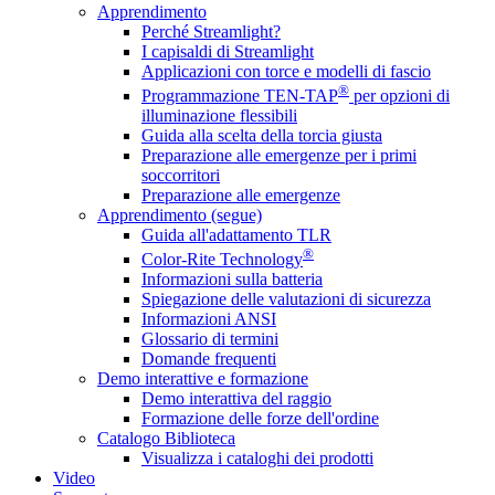
Apprendimento
Perché Streamlight?
I capisaldi di Streamlight
Applicazioni con torce e modelli di fascio
®
Programmazione TEN-TAP
per opzioni di
illuminazione flessibili
Guida alla scelta della torcia giusta
Preparazione alle emergenze per i primi
soccorritori
Preparazione alle emergenze
Apprendimento (segue)
Guida all'adattamento TLR
®
Color-Rite Technology
Informazioni sulla batteria
Spiegazione delle valutazioni di sicurezza
Informazioni ANSI
Glossario di termini
Domande frequenti
Demo interattive e formazione
Demo interattiva del raggio
Formazione delle forze dell'ordine
Catalogo Biblioteca
Visualizza i cataloghi dei prodotti
Video