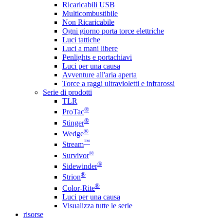
Ricaricabili USB
Multicombustibile
Non Ricaricabile
Ogni giorno porta torce elettriche
Luci tattiche
Luci a mani libere
Penlights e portachiavi
Luci per una causa
Avventure all'aria aperta
Torce a raggi ultravioletti e infrarossi
Serie di prodotti
TLR
®
ProTac
®
Stinger
®
Wedge
™
Stream
®
Survivor
®
Sidewinder
®
Strion
®
Color-Rite
Luci per una causa
Visualizza tutte le serie
risorse