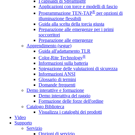
I capisaldi di Streamlight
Applicazioni con torce e modelli di fascio
®
Programmazione TEN-TAP
per opzioni di
illuminazione flessibili
Guida alla scelta della torcia giusta
Preparazione alle emergenze per i primi
soccorritori
Preparazione alle emergenze
Apprendimento (segue)
Guida all'adattamento TLR
®
Color-Rite Technology
Informazioni sulla batteria
Spiegazione delle valutazioni di sicurezza
Informazioni ANSI
Glossario di termini
Domande frequenti
Demo interattive e formazione
Demo interattiva del raggio
Formazione delle forze dell'ordine
Catalogo Biblioteca
Visualizza i cataloghi dei prodotti
Video
Supporto
Servizio
Opzioni di servizio