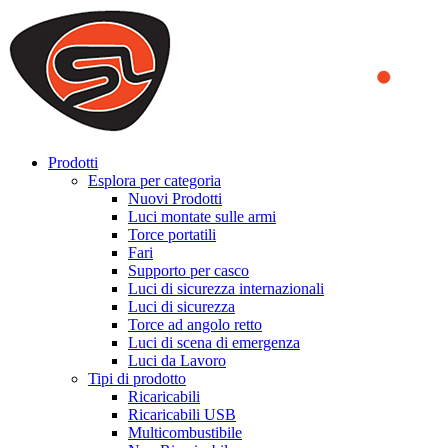
We use cookies to ensure that we provide you the best experience
on our website. By continuing to browse this website, you accept
that cookies are used to help us analyze how the website is used and
to offer you a better experience. To learn more or to find out how
you can disable cookies, you can access our
Privacy Policy
.
ACCEPT AND CLOSE
Prodotti
Esplora per categoria
Nuovi Prodotti
Luci montate sulle armi
Torce portatili
Fari
Supporto per casco
Luci di sicurezza internazionali
Luci di sicurezza
Torce ad angolo retto
Luci di scena di emergenza
Luci da Lavoro
Tipi di prodotto
Ricaricabili
Ricaricabili USB
Multicombustibile