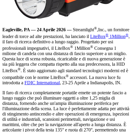
®
Eagleville, PA — 24 Aprile 2026 —
Streamlight
,
Inc., un fornitore
®
®
leader di torce ad alte prestazioni, ha lanciato il
LiteBox
1Million
,
il faro di ricerca definitivo a lungo raggio. Progettato per usi
®
®
professionali impegnativi, il LiteBox
1Million
Consegna 1
milione di candela con una distanza di fascio superiore a un miglio.
Questa luce di scena robusta, ricaricabile e di nuova generazione è
sia più leggera che compatta rispetto alla sua predecessora, la HID
®
LiteBox
. È stato aggiornato agli standard tecnologici moderni ed è
®
compatibile con le norme LiteBox
accessori. La nuova luce fu
introdotta a
FDIC International
, 23-25 Aprile a Indianapolis, IN.
Il faro di ricerca completamente portatile emette un potente fascio a
lungo raggio che può illuminare oggetti a oltre 1,25 miglia di
distanza, fornendo anche un'ampia illuminazione periferica per
l'illuminazione della scena. La luce è perfettamente adatta per attività
di stingimento antincendio e altre operazioni di emergenza, ispezioni
di utilità e industriali, scansioni perimetrali, navigazione e usi
marittimi, oltre che per la navigazione all'aperto a lunga distanza. È
articolante i pivot della testa 135
°
e ruota di 270
°
, permettendo una