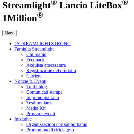
®
®
Streamlight
Lancio LiteBox
®
1Million
Menu
#STREAMLIGHTSTRONG
Famiglia Streamlight
Chi Siamo
Feedback
Acquista attrezzatura
Registrazione del prodotto
Carriere
Notizie & Eventi
Tutti i blog
Comunicati stampa
In primo piano in
Testimonianze
Media Kit
Prossimi eventi
Iniziative
Organizzazioni che supportiamo
Programma di riciclaggio