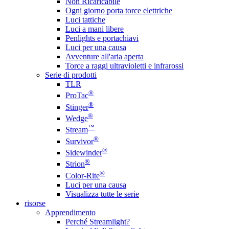
Non Ricaricabile
Ogni giorno porta torce elettriche
Luci tattiche
Luci a mani libere
Penlights e portachiavi
Luci per una causa
Avventure all'aria aperta
Torce a raggi ultravioletti e infrarossi
Serie di prodotti
TLR
®
ProTac
®
Stinger
®
Wedge
™
Stream
®
Survivor
®
Sidewinder
®
Strion
®
Color-Rite
Luci per una causa
Visualizza tutte le serie
risorse
Apprendimento
Perché Streamlight?