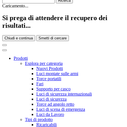
Caricamento...
Si prega di attendere il recupero dei
risultati...
Chiudi e continua
Smetti di cercare
Prodotti
Esplora per categoria
Nuovi Prodotti
Luci montate sulle armi
Torce portatili
Fari
Supporto per casco
Luci di sicurezza internazionali
Luci di sicurezza
Torce ad angolo retto
Luci di scena di emergenza
Luci da Lavoro
Tipi di prodotto
Ricaricabili