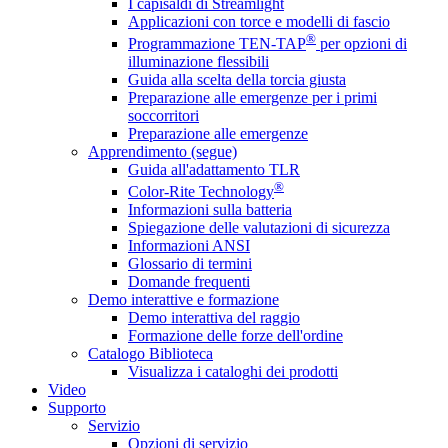
I capisaldi di Streamlight
Applicazioni con torce e modelli di fascio
®
Programmazione TEN-TAP
per opzioni di
illuminazione flessibili
Guida alla scelta della torcia giusta
Preparazione alle emergenze per i primi
soccorritori
Preparazione alle emergenze
Apprendimento (segue)
Guida all'adattamento TLR
®
Color-Rite Technology
Informazioni sulla batteria
Spiegazione delle valutazioni di sicurezza
Informazioni ANSI
Glossario di termini
Domande frequenti
Demo interattive e formazione
Demo interattiva del raggio
Formazione delle forze dell'ordine
Catalogo Biblioteca
Visualizza i cataloghi dei prodotti
Video
Supporto
Servizio
Opzioni di servizio