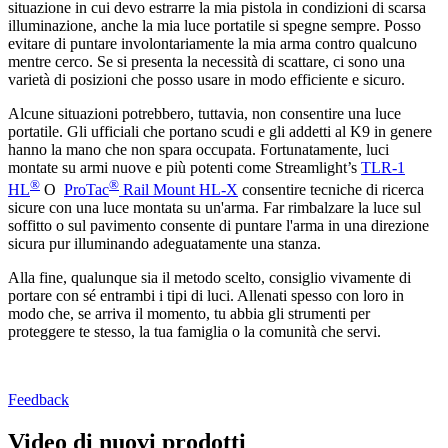
situazione in cui devo estrarre la mia pistola in condizioni di scarsa
illuminazione, anche la mia luce portatile si spegne sempre. Posso
evitare di puntare involontariamente la mia arma contro qualcuno
mentre cerco. Se si presenta la necessità di scattare, ci sono una
varietà di posizioni che posso usare in modo efficiente e sicuro.
Alcune situazioni potrebbero, tuttavia, non consentire una luce
portatile. Gli ufficiali che portano scudi e gli addetti al K9 in genere
hanno la mano che non spara occupata. Fortunatamente, luci
montate su armi nuove e più potenti come Streamlight’s
TLR-1
®
®
HL
O
ProTac
Rail Mount HL-X
consentire tecniche di ricerca
sicure con una luce montata su un'arma. Far rimbalzare la luce sul
soffitto o sul pavimento consente di puntare l'arma in una direzione
sicura pur illuminando adeguatamente una stanza.
Alla fine, qualunque sia il metodo scelto, consiglio vivamente di
portare con sé entrambi i tipi di luci. Allenati spesso con loro in
modo che, se arriva il momento, tu abbia gli strumenti per
proteggere te stesso, la tua famiglia o la comunità che servi.
Feedback
Video di nuovi prodotti