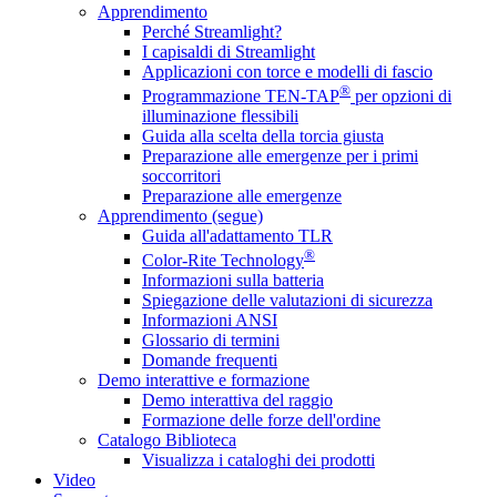
Apprendimento
Perché Streamlight?
I capisaldi di Streamlight
Applicazioni con torce e modelli di fascio
®
Programmazione TEN-TAP
per opzioni di
illuminazione flessibili
Guida alla scelta della torcia giusta
Preparazione alle emergenze per i primi
soccorritori
Preparazione alle emergenze
Apprendimento (segue)
Guida all'adattamento TLR
®
Color-Rite Technology
Informazioni sulla batteria
Spiegazione delle valutazioni di sicurezza
Informazioni ANSI
Glossario di termini
Domande frequenti
Demo interattive e formazione
Demo interattiva del raggio
Formazione delle forze dell'ordine
Catalogo Biblioteca
Visualizza i cataloghi dei prodotti
Video