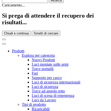
Caricamento...
Si prega di attendere il recupero dei
risultati...
Chiudi e continua
Smetti di cercare
Prodotti
Esplora per categoria
Nuovi Prodotti
Luci montate sulle armi
Torce portatili
Fari
Supporto per casco
Luci di sicurezza internazionali
Luci di sicurezza
Torce ad angolo retto
Luci di scena di emergenza
Luci da Lavoro
Tipi di prodotto
Ricaricabili