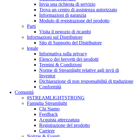
Invia una richiesta di servizio
Trova un centro di assistenza autorizzato
Informazioni di garanzia
Modulo di registrazione del prodotto
Parti
Visita il negozio di ricambi
Informazioni sul Distributore
Sito di Supporto del Distributore
legale
Informativa sulla privacy
Elenco dei brevetti dei prodotti
Termini & Condizioni
Norme di Streamlight relative agli invii di
Inventor
Dichiarazione di non responsabilità di traduzione
Conformità
Comunità
#STREAMLIGHTSTRONG
Famiglia Streamlight
Chi Siamo
Feedback
Acquista attrezzatura
Registrazione del prodotto
Carriere
Notizie & Eventi