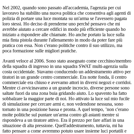
Nel 2002, quando sono passato all'accademia, l'agenzia per cui
lavoravo ha stabilito una nuova politica che consentiva agli agenti di
polizia di portare una luce montata su un'arma se l'avessero pagata
loro stessi. Ho deciso di prenderne uno perché pensavo che mi
avrebbe aiutato a cercare edifici in modo più efficiente quando ho
iniziato a rispondere alle chiamate. Ho anche portato la luce sulla
mia finta pistola durante l'allenamento in modo da poter fare più
pratica con essa. Non c'erano politiche contro il suo utilizzo, ma
poca formazione sulle migliori pratiche.
Avanti veloce al 2006. Sono stato assegnato come cecchino/membro
della squadra di ingresso in una squadra SWAT multi-agenzia sulla
costa occidentale. Stavamo conducendo un addestramento attivo per
tiratori in un grande centro commerciale. Era notte fonda, il centro
commerciale era chiuso e avevamo attori in diversi negozi e corridoi.
Mentre ci avvicinavamo a un grande incrocio, diverse persone sono
saltate fuori da una zona buia gridando aiuto. Lo spavento ha fatto
sobbalzare la maggior parte di noi. Ho attivato la luce sul mio fucile
di simulazione per cercare armi e, non vedendone nessuna, sono
tornato in una posizione bassa e pronta. A quel tempo, ’non c'erano
molte politiche sul puntare un'arma contro gli astanti mentre si
rispondeva a un tiratore attivo. Era il prezzo per fare affari in una
situazione di alta pressione. Quell'addestramento, tuttavia, mi ha
fatto pensare a come avremmo potuto usare insieme luci portatili e