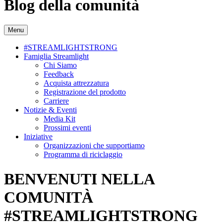
Blog della comunità
Menu
#STREAMLIGHTSTRONG
Famiglia Streamlight
Chi Siamo
Feedback
Acquista attrezzatura
Registrazione del prodotto
Carriere
Notizie & Eventi
Media Kit
Prossimi eventi
Iniziative
Organizzazioni che supportiamo
Programma di riciclaggio
BENVENUTI NELLA
COMUNITÀ
#STREAMLIGHTSTRONG