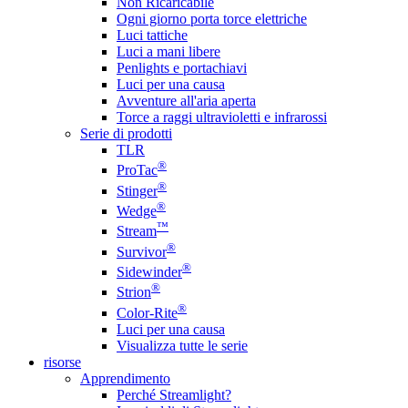
Non Ricaricabile
Ogni giorno porta torce elettriche
Luci tattiche
Luci a mani libere
Penlights e portachiavi
Luci per una causa
Avventure all'aria aperta
Torce a raggi ultravioletti e infrarossi
Serie di prodotti
TLR
®
ProTac
®
Stinger
®
Wedge
™
Stream
®
Survivor
®
Sidewinder
®
Strion
®
Color-Rite
Luci per una causa
Visualizza tutte le serie
risorse
Apprendimento
Perché Streamlight?