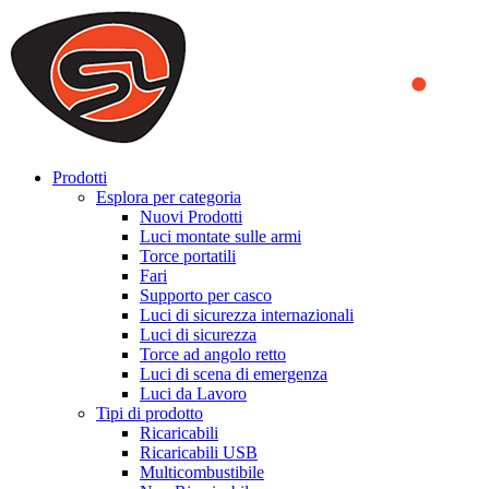
We use cookies to ensure that we provide you the best experience
on our website. By continuing to browse this website, you accept
that cookies are used to help us analyze how the website is used and
to offer you a better experience. To learn more or to find out how
you can disable cookies, you can access our
Privacy Policy
.
ACCEPT AND CLOSE
Prodotti
Esplora per categoria
Nuovi Prodotti
Luci montate sulle armi
Torce portatili
Fari
Supporto per casco
Luci di sicurezza internazionali
Luci di sicurezza
Torce ad angolo retto
Luci di scena di emergenza
Luci da Lavoro
Tipi di prodotto
Ricaricabili
Ricaricabili USB
Multicombustibile