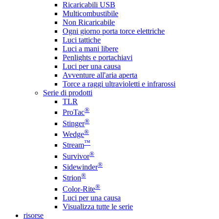
Ricaricabili USB
Multicombustibile
Non Ricaricabile
Ogni giorno porta torce elettriche
Luci tattiche
Luci a mani libere
Penlights e portachiavi
Luci per una causa
Avventure all'aria aperta
Torce a raggi ultravioletti e infrarossi
Serie di prodotti
TLR
®
ProTac
®
Stinger
®
Wedge
™
Stream
®
Survivor
®
Sidewinder
®
Strion
®
Color-Rite
Luci per una causa
Visualizza tutte le serie
risorse