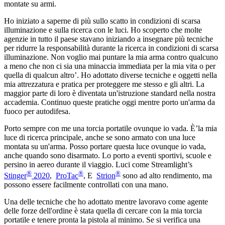
montate su armi.
Ho iniziato a saperne di più sullo scatto in condizioni di scarsa
illuminazione e sulla ricerca con le luci. Ho scoperto che molte
agenzie in tutto il paese stavano iniziando a insegnare più tecniche
per ridurre la responsabilità durante la ricerca in condizioni di scarsa
illuminazione. Non voglio mai puntare la mia arma contro qualcuno
a meno che non ci sia una minaccia immediata per la mia vita o per
quella di qualcun altro’. Ho adottato diverse tecniche e oggetti nella
mia attrezzatura e pratica per proteggere me stesso e gli altri. La
maggior parte di loro è diventata un'istruzione standard nella nostra
accademia. Continuo queste pratiche oggi mentre porto un'arma da
fuoco per autodifesa.
Porto sempre con me una torcia portatile ovunque io vada. È’la mia
luce di ricerca principale, anche se sono armato con una luce
montata su un'arma. Posso portare questa luce ovunque io vada,
anche quando sono disarmato. Lo porto a eventi sportivi, scuole e
persino in aereo durante il viaggio. Luci come Streamlight’s
®
®
®
Stinger
2020
,
ProTac
, E
Strion
sono ad alto rendimento, ma
possono essere facilmente controllati con una mano.
Una delle tecniche che ho adottato mentre lavoravo come agente
delle forze dell'ordine è stata quella di cercare con la mia torcia
portatile e tenere pronta la pistola al minimo. Se si verifica una