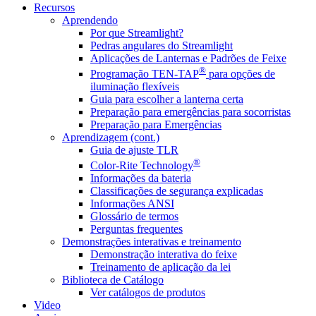
Recursos
Aprendendo
Por que Streamlight?
Pedras angulares do Streamlight
Aplicações de Lanternas e Padrões de Feixe
®
Programação TEN-TAP
para opções de
iluminação flexíveis
Guia para escolher a lanterna certa
Preparação para emergências para socorristas
Preparação para Emergências
Aprendizagem (cont.)
Guia de ajuste TLR
®
Color-Rite Technology
Informações da bateria
Classificações de segurança explicadas
Informações ANSI
Glossário de termos
Perguntas frequentes
Demonstrações interativas e treinamento
Demonstração interativa do feixe
Treinamento de aplicação da lei
Biblioteca de Catálogo
Ver catálogos de produtos
Video