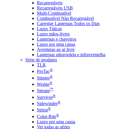
Recarregáveis
Recarregáveis USB
Multi-Combustível
Combustível Não Recarregável
Carregue Lanternas Todos os Dias
Luzes Táticas
Luzes mãos-livres
Lanternas e chaveiros
Luzes por uma causa
Aventuras ao ar livre
Lanternas ultravioleta e infravermelha
Série de produtos
TLR
®
ProTac
®
Stinger
®
Wedge
™
Stream
®
Survivor
®
Sidewinder
®
Strion
®
Color-Rite
Luzes por uma causa
Ver todas as séries