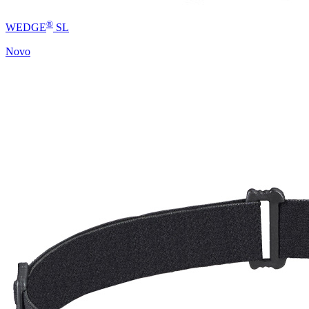
®
WEDGE
SL
Novo