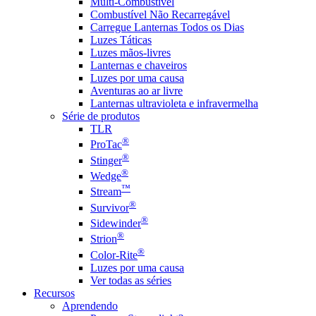
Multi-Combustível
Combustível Não Recarregável
Carregue Lanternas Todos os Dias
Luzes Táticas
Luzes mãos-livres
Lanternas e chaveiros
Luzes por uma causa
Aventuras ao ar livre
Lanternas ultravioleta e infravermelha
Série de produtos
TLR
®
ProTac
®
Stinger
®
Wedge
™
Stream
®
Survivor
®
Sidewinder
®
Strion
®
Color-Rite
Luzes por uma causa
Ver todas as séries
Recursos
Aprendendo