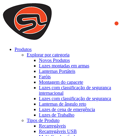
We use cookies to ensure that we provide you the best experience
on our website. By continuing to browse this website, you accept
that cookies are used to help us analyze how the website is used and
to offer you a better experience. To learn more or to find out how
you can disable cookies, you can access our
Privacy Policy
.
ACCEPT AND CLOSE
Produtos
Explorar por categoria
Novos Produtos
Luzes montadas em armas
Lanternas Portáteis
Faróis
Montagem do capacete
Luzes com classificação de segurança
internacional
Luzes com classificação de segurança
Lanternas de ângulo reto
Luzes de cena de emergência
Luzes de Trabalho
Tipos de Produto
Recarregáveis
Recarregáveis USB