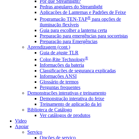
Por que Streamlight?
Pedras angulares do Streamlight
Aplicações de Lanternas e Padrões de Feixe
®
Programação TEN-TAP
para opções de
iluminação flexíveis
Guia para escolher a lanterna certa
Preparação para emergências para socorristas
Preparação para Emergências
Aprendizagem (cont.)
Guia de ajuste TLR
®
Color-Rite Technology
Informações da bateria
Classificações de segurança explicadas
Informações ANSI
Glossário de termos
Perguntas frequentes
Demonstrações interativas e treinamento
Demonstração interativa do feixe
Treinamento de aplicação da lei
Biblioteca de Catálogo
Ver catálogos de produtos
Video
Apoiar
Serviço
Opções de serviço