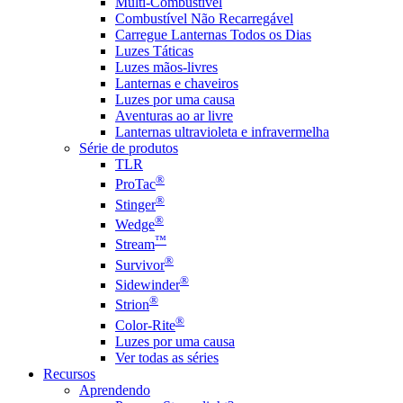
Multi-Combustível
Combustível Não Recarregável
Carregue Lanternas Todos os Dias
Luzes Táticas
Luzes mãos-livres
Lanternas e chaveiros
Luzes por uma causa
Aventuras ao ar livre
Lanternas ultravioleta e infravermelha
Série de produtos
TLR
®
ProTac
®
Stinger
®
Wedge
™
Stream
®
Survivor
®
Sidewinder
®
Strion
®
Color-Rite
Luzes por uma causa
Ver todas as séries
Recursos
Aprendendo