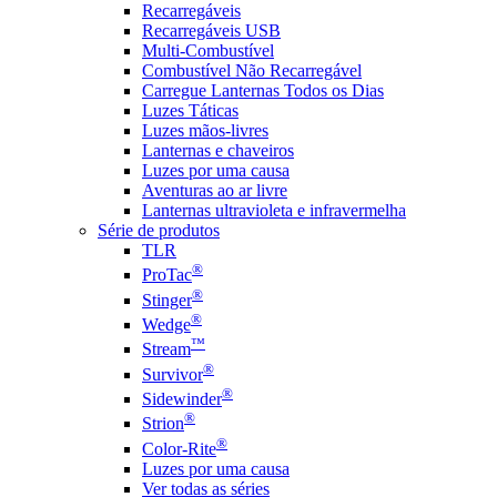
Recarregáveis
Recarregáveis USB
Multi-Combustível
Combustível Não Recarregável
Carregue Lanternas Todos os Dias
Luzes Táticas
Luzes mãos-livres
Lanternas e chaveiros
Luzes por uma causa
Aventuras ao ar livre
Lanternas ultravioleta e infravermelha
Série de produtos
TLR
®
ProTac
®
Stinger
®
Wedge
™
Stream
®
Survivor
®
Sidewinder
®
Strion
®
Color-Rite
Luzes por uma causa
Ver todas as séries