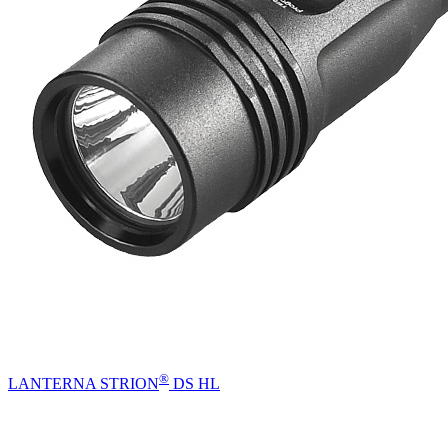
®
LANTERNA STRION
DS HL