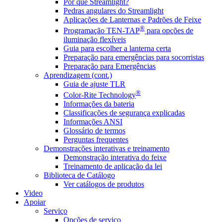
Por que Streamlight?
Pedras angulares do Streamlight
Aplicações de Lanternas e Padrões de Feixe
®
Programação TEN-TAP
para opções de
iluminação flexíveis
Guia para escolher a lanterna certa
Preparação para emergências para socorristas
Preparação para Emergências
Aprendizagem (cont.)
Guia de ajuste TLR
®
Color-Rite Technology
Informações da bateria
Classificações de segurança explicadas
Informações ANSI
Glossário de termos
Perguntas frequentes
Demonstrações interativas e treinamento
Demonstração interativa do feixe
Treinamento de aplicação da lei
Biblioteca de Catálogo
Ver catálogos de produtos
Video
Apoiar
Serviço
Opções de serviço