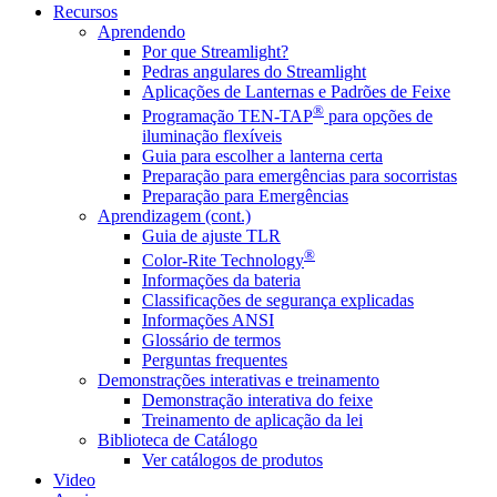
Recursos
Aprendendo
Por que Streamlight?
Pedras angulares do Streamlight
Aplicações de Lanternas e Padrões de Feixe
®
Programação TEN-TAP
para opções de
iluminação flexíveis
Guia para escolher a lanterna certa
Preparação para emergências para socorristas
Preparação para Emergências
Aprendizagem (cont.)
Guia de ajuste TLR
®
Color-Rite Technology
Informações da bateria
Classificações de segurança explicadas
Informações ANSI
Glossário de termos
Perguntas frequentes
Demonstrações interativas e treinamento
Demonstração interativa do feixe
Treinamento de aplicação da lei
Biblioteca de Catálogo
Ver catálogos de produtos
Video