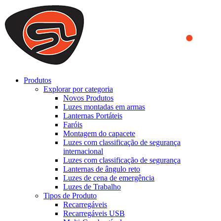
We use cookies to ensure that we provide you the best experience
on our website. By continuing to browse this website, you accept
that cookies are used to help us analyze how the website is used and
to offer you a better experience. To learn more or to find out how
you can disable cookies, you can access our
Privacy Policy
.
ACCEPT AND CLOSE
Produtos
Explorar por categoria
Novos Produtos
Luzes montadas em armas
Lanternas Portáteis
Faróis
Montagem do capacete
Luzes com classificação de segurança
internacional
Luzes com classificação de segurança
Lanternas de ângulo reto
Luzes de cena de emergência
Luzes de Trabalho
Tipos de Produto
Recarregáveis
Recarregáveis USB