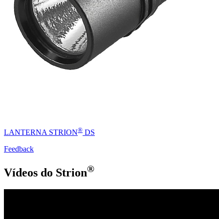
®
LANTERNA STRION
DS
Feedback
®
Vídeos do Strion