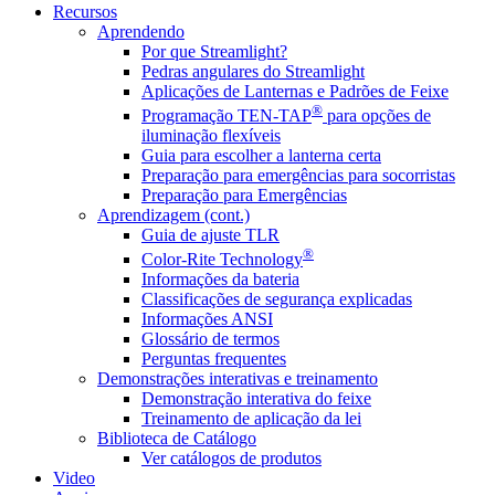
Recursos
Aprendendo
Por que Streamlight?
Pedras angulares do Streamlight
Aplicações de Lanternas e Padrões de Feixe
®
Programação TEN-TAP
para opções de
iluminação flexíveis
Guia para escolher a lanterna certa
Preparação para emergências para socorristas
Preparação para Emergências
Aprendizagem (cont.)
Guia de ajuste TLR
®
Color-Rite Technology
Informações da bateria
Classificações de segurança explicadas
Informações ANSI
Glossário de termos
Perguntas frequentes
Demonstrações interativas e treinamento
Demonstração interativa do feixe
Treinamento de aplicação da lei
Biblioteca de Catálogo
Ver catálogos de produtos
Video