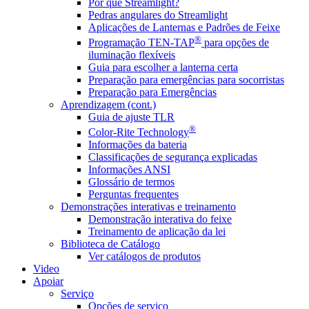
Por que Streamlight?
Pedras angulares do Streamlight
Aplicações de Lanternas e Padrões de Feixe
®
Programação TEN-TAP
para opções de
iluminação flexíveis
Guia para escolher a lanterna certa
Preparação para emergências para socorristas
Preparação para Emergências
Aprendizagem (cont.)
Guia de ajuste TLR
®
Color-Rite Technology
Informações da bateria
Classificações de segurança explicadas
Informações ANSI
Glossário de termos
Perguntas frequentes
Demonstrações interativas e treinamento
Demonstração interativa do feixe
Treinamento de aplicação da lei
Biblioteca de Catálogo
Ver catálogos de produtos
Video
Apoiar
Serviço
Opções de serviço