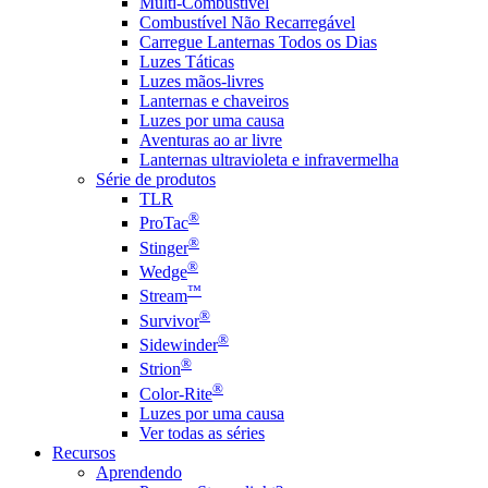
Multi-Combustível
Combustível Não Recarregável
Carregue Lanternas Todos os Dias
Luzes Táticas
Luzes mãos-livres
Lanternas e chaveiros
Luzes por uma causa
Aventuras ao ar livre
Lanternas ultravioleta e infravermelha
Série de produtos
TLR
®
ProTac
®
Stinger
®
Wedge
™
Stream
®
Survivor
®
Sidewinder
®
Strion
®
Color-Rite
Luzes por uma causa
Ver todas as séries
Recursos
Aprendendo