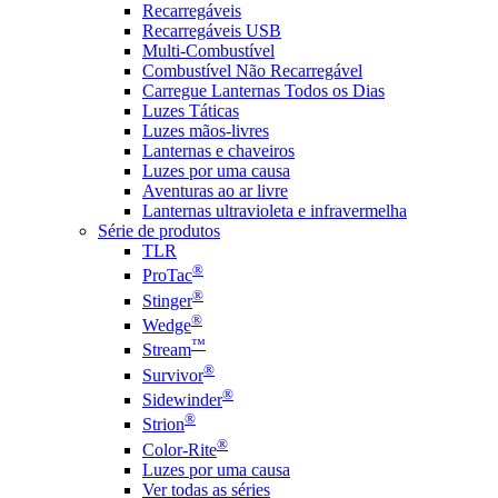
Recarregáveis
Recarregáveis USB
Multi-Combustível
Combustível Não Recarregável
Carregue Lanternas Todos os Dias
Luzes Táticas
Luzes mãos-livres
Lanternas e chaveiros
Luzes por uma causa
Aventuras ao ar livre
Lanternas ultravioleta e infravermelha
Série de produtos
TLR
®
ProTac
®
Stinger
®
Wedge
™
Stream
®
Survivor
®
Sidewinder
®
Strion
®
Color-Rite
Luzes por uma causa
Ver todas as séries