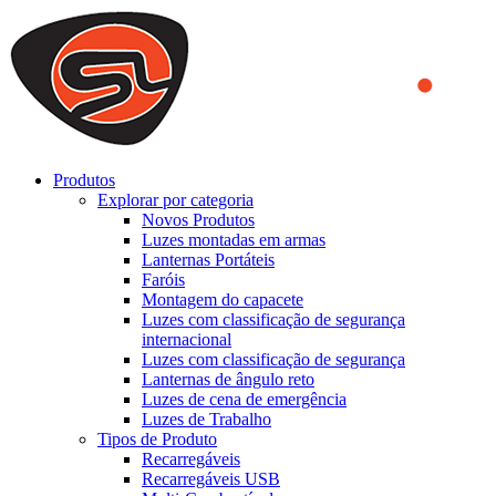
We use cookies to ensure that we provide you the best experience
on our website. By continuing to browse this website, you accept
that cookies are used to help us analyze how the website is used and
to offer you a better experience. To learn more or to find out how
you can disable cookies, you can access our
Privacy Policy
.
ACCEPT AND CLOSE
Produtos
Explorar por categoria
Novos Produtos
Luzes montadas em armas
Lanternas Portáteis
Faróis
Montagem do capacete
Luzes com classificação de segurança
internacional
Luzes com classificação de segurança
Lanternas de ângulo reto
Luzes de cena de emergência
Luzes de Trabalho
Tipos de Produto
Recarregáveis
Recarregáveis USB