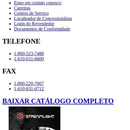
Entre em contato conosco
Carreiras
Centros de Serviço
Localizador de Concessionárias
Login do Revendedor
Documentos de Conformidade
TELEFONE
1-800-523-7488
1-610-631-0600
FAX
1-800-220-7007
1-610-631-0712
BAIXAR CATÁLOGO COMPLETO