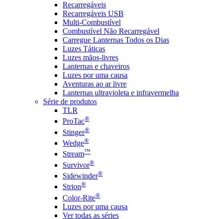
Recarregáveis
Recarregáveis USB
Multi-Combustível
Combustível Não Recarregável
Carregue Lanternas Todos os Dias
Luzes Táticas
Luzes mãos-livres
Lanternas e chaveiros
Luzes por uma causa
Aventuras ao ar livre
Lanternas ultravioleta e infravermelha
Série de produtos
TLR
®
ProTac
®
Stinger
®
Wedge
™
Stream
®
Survivor
®
Sidewinder
®
Strion
®
Color-Rite
Luzes por uma causa
Ver todas as séries