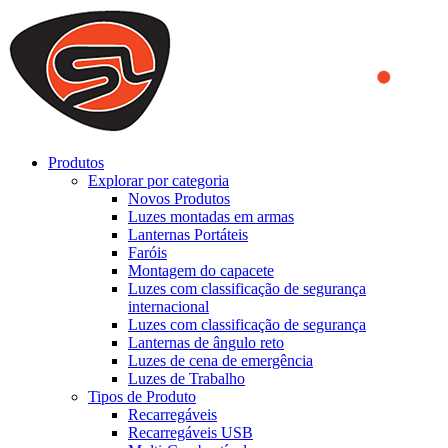
We use cookies to ensure that we provide you the best experience
on our website. By continuing to browse this website, you accept
that cookies are used to help us analyze how the website is used and
to offer you a better experience. To learn more or to find out how
you can disable cookies, you can access our
Privacy Policy
.
ACCEPT AND CLOSE
Produtos
Explorar por categoria
Novos Produtos
Luzes montadas em armas
Lanternas Portáteis
Faróis
Montagem do capacete
Luzes com classificação de segurança
internacional
Luzes com classificação de segurança
Lanternas de ângulo reto
Luzes de cena de emergência
Luzes de Trabalho
Tipos de Produto
Recarregáveis
Recarregáveis USB