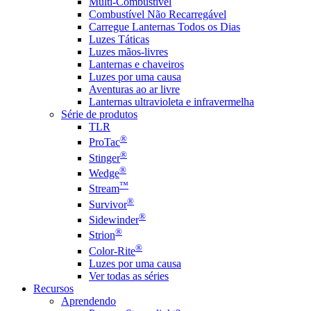
Multi-Combustível
Combustível Não Recarregável
Carregue Lanternas Todos os Dias
Luzes Táticas
Luzes mãos-livres
Lanternas e chaveiros
Luzes por uma causa
Aventuras ao ar livre
Lanternas ultravioleta e infravermelha
Série de produtos
TLR
®
ProTac
®
Stinger
®
Wedge
™
Stream
®
Survivor
®
Sidewinder
®
Strion
®
Color-Rite
Luzes por uma causa
Ver todas as séries
Recursos
Aprendendo