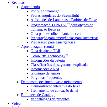
Recursos
Aprendendo
Por que Streamlight?
Pedras angulares do Streamlight
Aplicações de Lanternas e Padrões de Feixe
®
Programação TEN-TAP
para opções de
iluminação flexíveis
Guia para escolher a lanterna certa
Preparação para emergências para socorristas
Preparação para Emergências
Aprendizagem (cont.)
Guia de ajuste TLR
®
Color-Rite Technology
Informações da bateria
Classificações de segurança explicadas
Informações ANSI
Glossário de termos
Perguntas frequentes
Demonstrações interativas e treinamento
Demonstração interativa do feixe
Treinamento de aplicação da lei
Biblioteca de Catálogo
Ver catálogos de produtos
Video