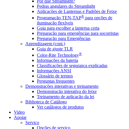
Por que Streamlight?
Pedras angulares do Streamlight
Aplicações de Lanternas e Padrões de Feixe
®
Programação TEN-TAP
para opções de
iluminação flexíveis
Guia para escolher a lanterna certa
Preparação para emergências para socorristas
Preparação para Emergências
Aprendizagem (cont.)
Guia de ajuste TLR
®
Color-Rite Technology
Informações da bateria
Classificações de segurança explicadas
Informações ANSI
Glossário de termos
Perguntas frequentes
Demonstrações interativas e treinamento
Demonstração interativa do feixe
Treinamento de aplicação da lei
Biblioteca de Catálogo
Ver catálogos de produtos
Video
Apoiar
Serviço
Opções de serviço