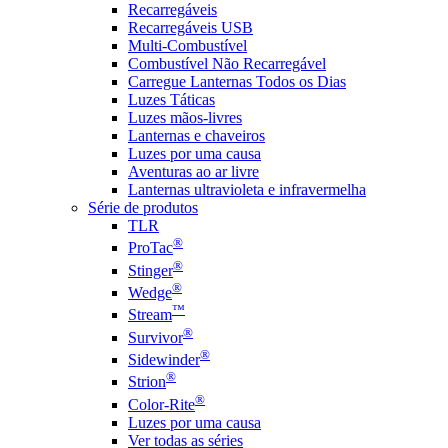
Recarregáveis
Recarregáveis USB
Multi-Combustível
Combustível Não Recarregável
Carregue Lanternas Todos os Dias
Luzes Táticas
Luzes mãos-livres
Lanternas e chaveiros
Luzes por uma causa
Aventuras ao ar livre
Lanternas ultravioleta e infravermelha
Série de produtos
TLR
®
ProTac
®
Stinger
®
Wedge
™
Stream
®
Survivor
®
Sidewinder
®
Strion
®
Color-Rite
Luzes por uma causa
Ver todas as séries