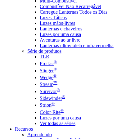
Multi-Combustível
Combustível Não Recarregável
Carregue Lanternas Todos os Dias
Luzes Táticas
Luzes mãos-livres
Lanternas e chaveiros
Luzes por uma causa
Aventuras ao ar livre
Lanternas ultravioleta e infravermelha
Série de produtos
TLR
®
ProTac
®
Stinger
®
Wedge
™
Stream
®
Survivor
®
Sidewinder
®
Strion
®
Color-Rite
Luzes por uma causa
Ver todas as séries
Recursos
Aprendendo