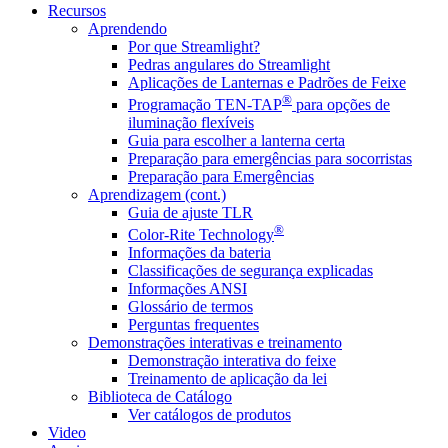
Recursos
Aprendendo
Por que Streamlight?
Pedras angulares do Streamlight
Aplicações de Lanternas e Padrões de Feixe
®
Programação TEN-TAP
para opções de
iluminação flexíveis
Guia para escolher a lanterna certa
Preparação para emergências para socorristas
Preparação para Emergências
Aprendizagem (cont.)
Guia de ajuste TLR
®
Color-Rite Technology
Informações da bateria
Classificações de segurança explicadas
Informações ANSI
Glossário de termos
Perguntas frequentes
Demonstrações interativas e treinamento
Demonstração interativa do feixe
Treinamento de aplicação da lei
Biblioteca de Catálogo
Ver catálogos de produtos
Video