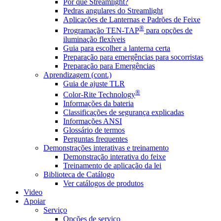
Por que Streamlight?
Pedras angulares do Streamlight
Aplicações de Lanternas e Padrões de Feixe
®
Programação TEN-TAP
para opções de
iluminação flexíveis
Guia para escolher a lanterna certa
Preparação para emergências para socorristas
Preparação para Emergências
Aprendizagem (cont.)
Guia de ajuste TLR
®
Color-Rite Technology
Informações da bateria
Classificações de segurança explicadas
Informações ANSI
Glossário de termos
Perguntas frequentes
Demonstrações interativas e treinamento
Demonstração interativa do feixe
Treinamento de aplicação da lei
Biblioteca de Catálogo
Ver catálogos de produtos
Video
Apoiar
Serviço
Opções de serviço