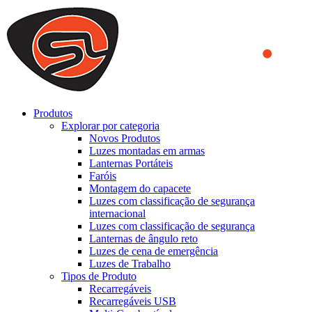
We use cookies to ensure that we provide you the best experience
on our website. By continuing to browse this website, you accept
that cookies are used to help us analyze how the website is used and
to offer you a better experience. To learn more or to find out how
you can disable cookies, you can access our
Privacy Policy
.
ACCEPT AND CLOSE
Produtos
Explorar por categoria
Novos Produtos
Luzes montadas em armas
Lanternas Portáteis
Faróis
Montagem do capacete
Luzes com classificação de segurança
internacional
Luzes com classificação de segurança
Lanternas de ângulo reto
Luzes de cena de emergência
Luzes de Trabalho
Tipos de Produto
Recarregáveis
Recarregáveis USB