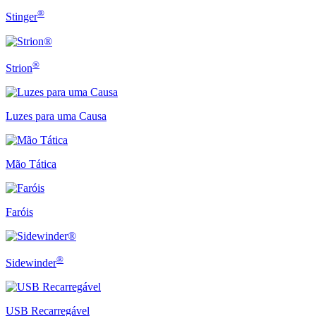
®
Stinger
®
Strion
Luzes para uma Causa
Mão Tática
Faróis
®
Sidewinder
USB Recarregável