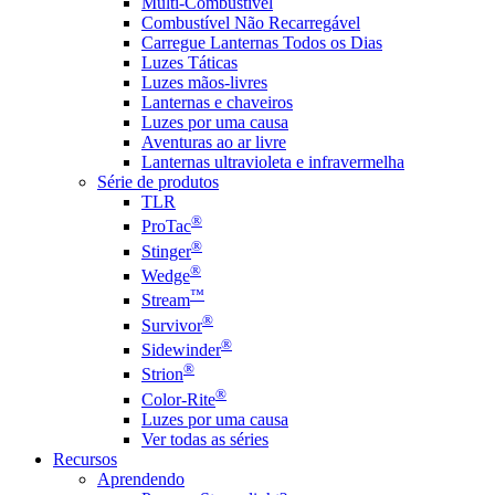
Multi-Combustível
Combustível Não Recarregável
Carregue Lanternas Todos os Dias
Luzes Táticas
Luzes mãos-livres
Lanternas e chaveiros
Luzes por uma causa
Aventuras ao ar livre
Lanternas ultravioleta e infravermelha
Série de produtos
TLR
®
ProTac
®
Stinger
®
Wedge
™
Stream
®
Survivor
®
Sidewinder
®
Strion
®
Color-Rite
Luzes por uma causa
Ver todas as séries
Recursos
Aprendendo