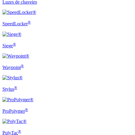
Luzes de chaveiro
®
SpeedLocker
®
Siege
®
Waypoint
®
Stylus
®
ProPolymer
®
PolyTac