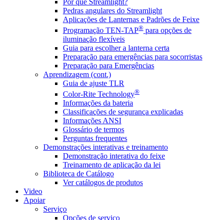
Por que Streamlight?
Pedras angulares do Streamlight
Aplicações de Lanternas e Padrões de Feixe
®
Programação TEN-TAP
para opções de
iluminação flexíveis
Guia para escolher a lanterna certa
Preparação para emergências para socorristas
Preparação para Emergências
Aprendizagem (cont.)
Guia de ajuste TLR
®
Color-Rite Technology
Informações da bateria
Classificações de segurança explicadas
Informações ANSI
Glossário de termos
Perguntas frequentes
Demonstrações interativas e treinamento
Demonstração interativa do feixe
Treinamento de aplicação da lei
Biblioteca de Catálogo
Ver catálogos de produtos
Video
Apoiar
Serviço
Opções de serviço