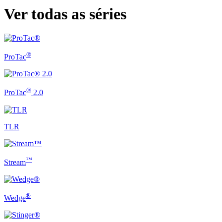
Ver todas as séries
®
ProTac
®
ProTac
2.0
TLR
™
Stream
®
Wedge