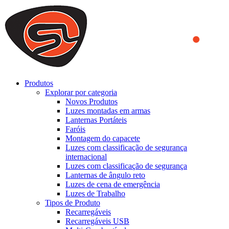
We use cookies to ensure that we provide you the best experience
on our website. By continuing to browse this website, you accept
that cookies are used to help us analyze how the website is used and
to offer you a better experience. To learn more or to find out how
you can disable cookies, you can access our
Privacy Policy
.
ACCEPT AND CLOSE
Produtos
Explorar por categoria
Novos Produtos
Luzes montadas em armas
Lanternas Portáteis
Faróis
Montagem do capacete
Luzes com classificação de segurança
internacional
Luzes com classificação de segurança
Lanternas de ângulo reto
Luzes de cena de emergência
Luzes de Trabalho
Tipos de Produto
Recarregáveis
Recarregáveis USB