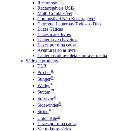
Recarregáveis
Recarregáveis USB
Multi-Combustível
Combustível Não Recarregável
Carregue Lanternas Todos os Dias
Luzes Táticas
Luzes mãos-livres
Lanternas e chaveiros
Luzes por uma causa
Aventuras ao ar livre
Lanternas ultravioleta e infravermelha
Série de produtos
TLR
®
ProTac
®
Stinger
®
Wedge
™
Stream
®
Survivor
®
Sidewinder
®
Strion
®
Color-Rite
Luzes por uma causa
Ver todas as séries