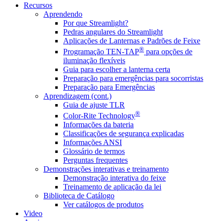
Recursos
Aprendendo
Por que Streamlight?
Pedras angulares do Streamlight
Aplicações de Lanternas e Padrões de Feixe
®
Programação TEN-TAP
para opções de
iluminação flexíveis
Guia para escolher a lanterna certa
Preparação para emergências para socorristas
Preparação para Emergências
Aprendizagem (cont.)
Guia de ajuste TLR
®
Color-Rite Technology
Informações da bateria
Classificações de segurança explicadas
Informações ANSI
Glossário de termos
Perguntas frequentes
Demonstrações interativas e treinamento
Demonstração interativa do feixe
Treinamento de aplicação da lei
Biblioteca de Catálogo
Ver catálogos de produtos
Video