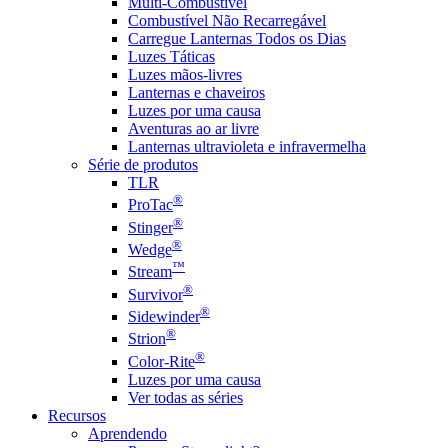
Multi-Combustível
Combustível Não Recarregável
Carregue Lanternas Todos os Dias
Luzes Táticas
Luzes mãos-livres
Lanternas e chaveiros
Luzes por uma causa
Aventuras ao ar livre
Lanternas ultravioleta e infravermelha
Série de produtos
TLR
®
ProTac
®
Stinger
®
Wedge
™
Stream
®
Survivor
®
Sidewinder
®
Strion
®
Color-Rite
Luzes por uma causa
Ver todas as séries
Recursos
Aprendendo