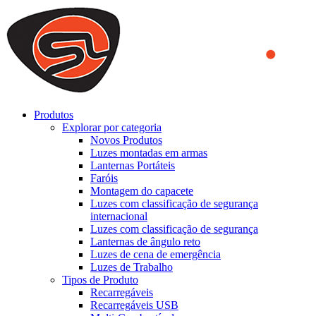
We use cookies to ensure that we provide you the best experience
on our website. By continuing to browse this website, you accept
that cookies are used to help us analyze how the website is used and
to offer you a better experience. To learn more or to find out how
you can disable cookies, you can access our
Privacy Policy
.
ACCEPT AND CLOSE
Produtos
Explorar por categoria
Novos Produtos
Luzes montadas em armas
Lanternas Portáteis
Faróis
Montagem do capacete
Luzes com classificação de segurança
internacional
Luzes com classificação de segurança
Lanternas de ângulo reto
Luzes de cena de emergência
Luzes de Trabalho
Tipos de Produto
Recarregáveis
Recarregáveis USB