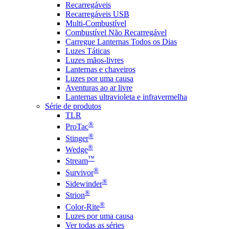
Recarregáveis
Recarregáveis USB
Multi-Combustível
Combustível Não Recarregável
Carregue Lanternas Todos os Dias
Luzes Táticas
Luzes mãos-livres
Lanternas e chaveiros
Luzes por uma causa
Aventuras ao ar livre
Lanternas ultravioleta e infravermelha
Série de produtos
TLR
®
ProTac
®
Stinger
®
Wedge
™
Stream
®
Survivor
®
Sidewinder
®
Strion
®
Color-Rite
Luzes por uma causa
Ver todas as séries