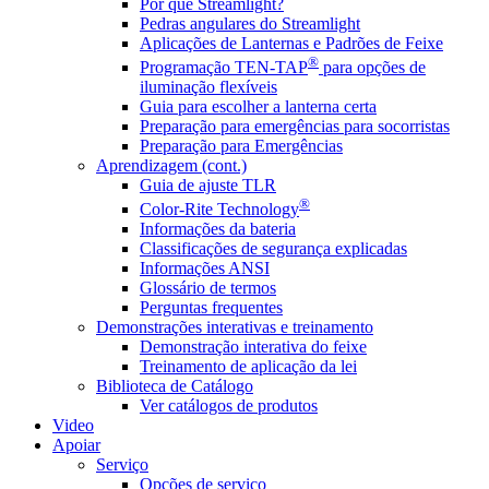
Por que Streamlight?
Pedras angulares do Streamlight
Aplicações de Lanternas e Padrões de Feixe
®
Programação TEN-TAP
para opções de
iluminação flexíveis
Guia para escolher a lanterna certa
Preparação para emergências para socorristas
Preparação para Emergências
Aprendizagem (cont.)
Guia de ajuste TLR
®
Color-Rite Technology
Informações da bateria
Classificações de segurança explicadas
Informações ANSI
Glossário de termos
Perguntas frequentes
Demonstrações interativas e treinamento
Demonstração interativa do feixe
Treinamento de aplicação da lei
Biblioteca de Catálogo
Ver catálogos de produtos
Video
Apoiar
Serviço
Opções de serviço