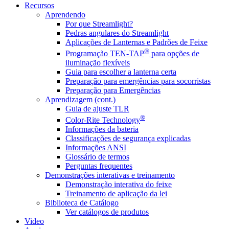
Recursos
Aprendendo
Por que Streamlight?
Pedras angulares do Streamlight
Aplicações de Lanternas e Padrões de Feixe
®
Programação TEN-TAP
para opções de
iluminação flexíveis
Guia para escolher a lanterna certa
Preparação para emergências para socorristas
Preparação para Emergências
Aprendizagem (cont.)
Guia de ajuste TLR
®
Color-Rite Technology
Informações da bateria
Classificações de segurança explicadas
Informações ANSI
Glossário de termos
Perguntas frequentes
Demonstrações interativas e treinamento
Demonstração interativa do feixe
Treinamento de aplicação da lei
Biblioteca de Catálogo
Ver catálogos de produtos
Video