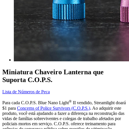
Miniatura Chaveiro Lanterna que
Suporta C.O.P.S.
Lista de Números de Peça
®
Para cada C.O.P.S. Blue Nano Light
II vendido, Streamlight doará
$1 para
Concerns of Police Survivors (C.O.P.S.)
. Ao adquirir este
produto, você está ajudando a fazer a diferença na reconstrução das
vidas de famílias sobreviventes e colegas de trabalho afetados por
policiais mortos em serviço. C.O.P.S. oferece treinamento para
agências de segurança pública sobre questões de vitimização