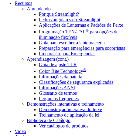
Recursos
Aprendendo
Por que Streamlight?
Pedras angulares do Streamlight
Aplicações de Lanternas e Padrões de Feixe
®
Programação TEN-TAP
para opções de
iluminação flexíveis
Guia para escolher a lanterna certa
Preparação para emergências para socorristas
Preparação para Emergências
Aprendizagem (cont.)
Guia de ajuste TLR
®
Color-Rite Technology
Informações da bateria
Classificações de segurança explicadas
Informações ANSI
Glossário de termos
Perguntas frequentes
Demonstrações interativas e treinamento
Demonstração interativa do feixe
Treinamento de aplicação da lei
Biblioteca de Catálogo
Ver catálogos de produtos
Video