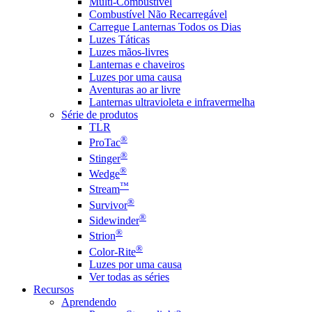
Multi-Combustível
Combustível Não Recarregável
Carregue Lanternas Todos os Dias
Luzes Táticas
Luzes mãos-livres
Lanternas e chaveiros
Luzes por uma causa
Aventuras ao ar livre
Lanternas ultravioleta e infravermelha
Série de produtos
TLR
®
ProTac
®
Stinger
®
Wedge
™
Stream
®
Survivor
®
Sidewinder
®
Strion
®
Color-Rite
Luzes por uma causa
Ver todas as séries
Recursos
Aprendendo