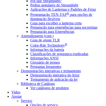
Por que Streamlight?
Pedras angulares do Streamlight
Aplicações de Lanternas e Padrões de Feixe
®
Programação TEN-TAP
para opções de
iluminação flexíveis
Guia para escolher a lanterna certa
Preparação para emergências para socorristas
Preparação para Emergências
Aprendizagem (cont.)
Guia de ajuste TLR
®
Color-Rite Technology
Informações da bateria
Classificações de segurança explicadas
Informações ANSI
Glossário de termos
Perguntas frequentes
Demonstrações interativas e treinamento
Demonstração interativa do feixe
Treinamento de aplicação da lei
Biblioteca de Catálogo
Ver catálogos de produtos
Video
Apoiar
Serviço
Opções de serviço