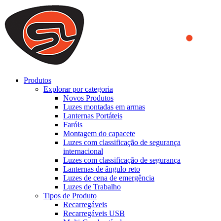
We use cookies to ensure that we provide you the best experience
on our website. By continuing to browse this website, you accept
that cookies are used to help us analyze how the website is used and
to offer you a better experience. To learn more or to find out how
you can disable cookies, you can access our
Privacy Policy
.
ACCEPT AND CLOSE
Produtos
Explorar por categoria
Novos Produtos
Luzes montadas em armas
Lanternas Portáteis
Faróis
Montagem do capacete
Luzes com classificação de segurança
internacional
Luzes com classificação de segurança
Lanternas de ângulo reto
Luzes de cena de emergência
Luzes de Trabalho
Tipos de Produto
Recarregáveis
Recarregáveis USB