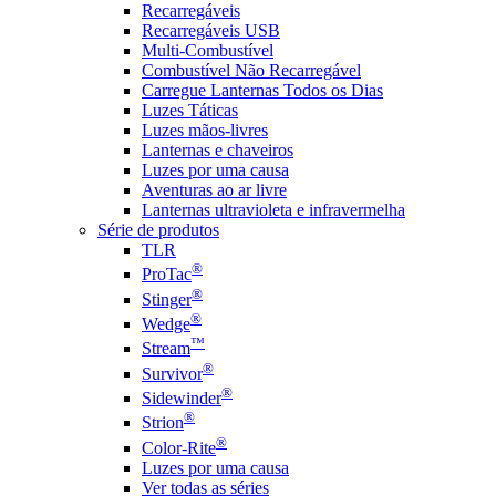
Recarregáveis
Recarregáveis USB
Multi-Combustível
Combustível Não Recarregável
Carregue Lanternas Todos os Dias
Luzes Táticas
Luzes mãos-livres
Lanternas e chaveiros
Luzes por uma causa
Aventuras ao ar livre
Lanternas ultravioleta e infravermelha
Série de produtos
TLR
®
ProTac
®
Stinger
®
Wedge
™
Stream
®
Survivor
®
Sidewinder
®
Strion
®
Color-Rite
Luzes por uma causa
Ver todas as séries