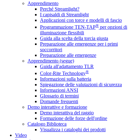
Apprendimento
Perché Streamlight?
I capisaldi di Streamlight
Applicazioni con torce e modelli di fascio
®
Programmazione TEN-TAP
per opzioni di
illuminazione flessibili
Guida alla scelta della torcia giusta
Preparazione alle emergenze per i primi
soccorritori
Preparazione alle emergenze
Apprendimento (segue)
Guida all'adattamento TLR
®
Color-Rite Technology
Informazioni sulla batteria
Spiegazione delle valutazioni di sicurezza
Informazioni ANSI
Glossario di termini
Domande frequenti
Demo interattive e formazione
Demo interattiva del raggio
Formazione delle forze dell'ordine
Catalogo Biblioteca
Visualizza i cataloghi dei prodotti
Video