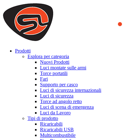
We use cookies to ensure that we provide you the best experience
on our website. By continuing to browse this website, you accept
that cookies are used to help us analyze how the website is used and
to offer you a better experience. To learn more or to find out how
you can disable cookies, you can access our
Privacy Policy
.
ACCEPT AND CLOSE
Prodotti
Esplora per categoria
Nuovi Prodotti
Luci montate sulle armi
Torce portatili
Fari
Supporto per casco
Luci di sicurezza internazionali
Luci di sicurezza
Torce ad angolo retto
Luci di scena di emergenza
Luci da Lavoro
Tipi di prodotto
Ricaricabili
Ricaricabili USB
Multicombustibile