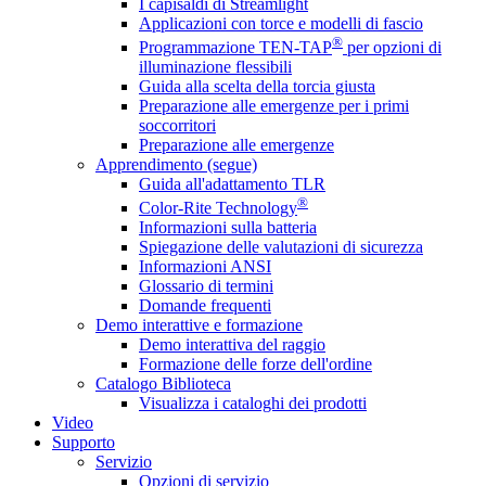
I capisaldi di Streamlight
Applicazioni con torce e modelli di fascio
®
Programmazione TEN-TAP
per opzioni di
illuminazione flessibili
Guida alla scelta della torcia giusta
Preparazione alle emergenze per i primi
soccorritori
Preparazione alle emergenze
Apprendimento (segue)
Guida all'adattamento TLR
®
Color-Rite Technology
Informazioni sulla batteria
Spiegazione delle valutazioni di sicurezza
Informazioni ANSI
Glossario di termini
Domande frequenti
Demo interattive e formazione
Demo interattiva del raggio
Formazione delle forze dell'ordine
Catalogo Biblioteca
Visualizza i cataloghi dei prodotti
Video
Supporto
Servizio
Opzioni di servizio