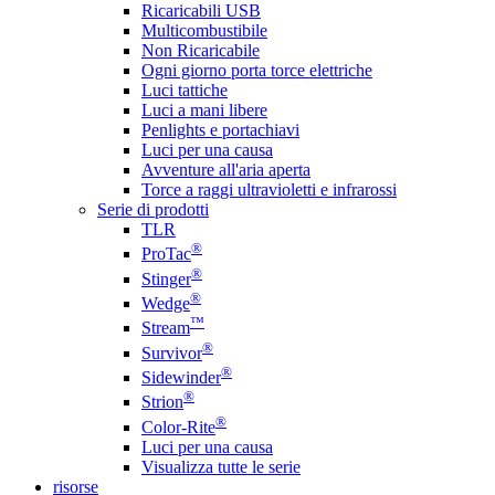
Ricaricabili USB
Multicombustibile
Non Ricaricabile
Ogni giorno porta torce elettriche
Luci tattiche
Luci a mani libere
Penlights e portachiavi
Luci per una causa
Avventure all'aria aperta
Torce a raggi ultravioletti e infrarossi
Serie di prodotti
TLR
®
ProTac
®
Stinger
®
Wedge
™
Stream
®
Survivor
®
Sidewinder
®
Strion
®
Color-Rite
Luci per una causa
Visualizza tutte le serie
risorse