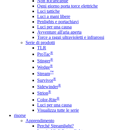
Non Ricaricabile
Ogni giorno porta torce elettriche
Luci tattiche
Luci a mani libere
Penlights e portachiavi
Luci per una causa
Avventure all'aria aperta
Torce a raggi ultravioletti e infrarossi
Serie di prodotti
TLR
®
ProTac
®
Stinger
®
Wedge
™
Stream
®
Survivor
®
Sidewinder
®
Strion
®
Color-Rite
Luci per una causa
Visualizza tutte le serie
risorse
Apprendimento
Perché Streamlight?