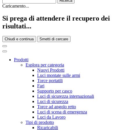
Caricamento...
Si prega di attendere il recupero dei
risultati...
Chiudi e continua
Smetti di cercare
Prodotti
Esplora per categoria
Nuovi Prodotti
Luci montate sulle armi
Torce portatili
Fari
Supporto per casco
Luci di sicurezza internazionali
Luci di sicurezza
Torce ad angolo retto
Luci di scena di emergenza
Luci da Lavoro
Tipi di prodotto
Ricaricabili