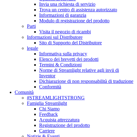
Invia una richiesta di servizio
Trova un centro di assistenza autorizzato
Informazioni di garanzia
Modulo di registrazione del prodotto
Parti
Visita il negozio di ricambi
Informazioni sul Distributore
Sito di Supporto del Distributore
legale
Informativa sulla privacy
Elenco dei brevetti dei prodotti
Termini & Condizioni
Norme di Streamlight relative agli invii di
Inventor
Dichiarazione di non responsabilità di traduzione
Conformità
Comunità
#STREAMLIGHTSTRONG
Famiglia Streamlight
Chi Siamo
Feedback
Acquista attrezzatura
Registrazione del prodotto
Carriere
Notizie & Eventi