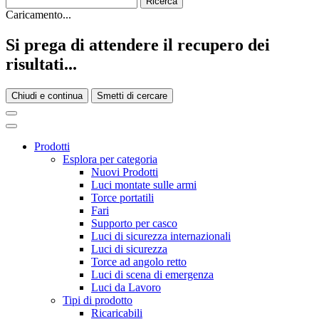
Caricamento...
Si prega di attendere il recupero dei
risultati...
Chiudi e continua
Smetti di cercare
Prodotti
Esplora per categoria
Nuovi Prodotti
Luci montate sulle armi
Torce portatili
Fari
Supporto per casco
Luci di sicurezza internazionali
Luci di sicurezza
Torce ad angolo retto
Luci di scena di emergenza
Luci da Lavoro
Tipi di prodotto
Ricaricabili