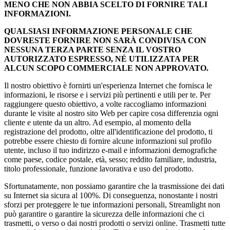
MENO CHE NON ABBIA SCELTO DI FORNIRE TALI
INFORMAZIONI.
QUALSIASI INFORMAZIONE PERSONALE CHE
DOVRESTE FORNIRE NON SARÀ CONDIVISA CON
NESSUNA TERZA PARTE SENZA IL VOSTRO
AUTORIZZATO ESPRESSO, NÉ UTILIZZATA PER
ALCUN SCOPO COMMERCIALE NON APPROVATO.
Il nostro obiettivo è fornirti un'esperienza Internet che fornisca le
informazioni, le risorse e i servizi più pertinenti e utili per te. Per
raggiungere questo obiettivo, a volte raccogliamo informazioni
durante le visite al nostro sito Web per capire cosa differenzia ogni
cliente e utente da un altro. Ad esempio, al momento della
registrazione del prodotto, oltre all'identificazione del prodotto, ti
potrebbe essere chiesto di fornire alcune informazioni sul profilo
utente, incluso il tuo indirizzo e-mail e informazioni demografiche
come paese, codice postale, età, sesso; reddito familiare, industria,
titolo professionale, funzione lavorativa e uso del prodotto.
Sfortunatamente, non possiamo garantire che la trasmissione dei dati
su Internet sia sicura al 100%. Di conseguenza, nonostante i nostri
sforzi per proteggere le tue informazioni personali, Streamlight non
può garantire o garantire la sicurezza delle informazioni che ci
trasmetti, o verso o dai nostri prodotti o servizi online. Trasmetti tutte