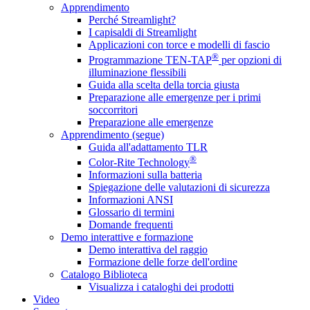
Apprendimento
Perché Streamlight?
I capisaldi di Streamlight
Applicazioni con torce e modelli di fascio
®
Programmazione TEN-TAP
per opzioni di
illuminazione flessibili
Guida alla scelta della torcia giusta
Preparazione alle emergenze per i primi
soccorritori
Preparazione alle emergenze
Apprendimento (segue)
Guida all'adattamento TLR
®
Color-Rite Technology
Informazioni sulla batteria
Spiegazione delle valutazioni di sicurezza
Informazioni ANSI
Glossario di termini
Domande frequenti
Demo interattive e formazione
Demo interattiva del raggio
Formazione delle forze dell'ordine
Catalogo Biblioteca
Visualizza i cataloghi dei prodotti
Video