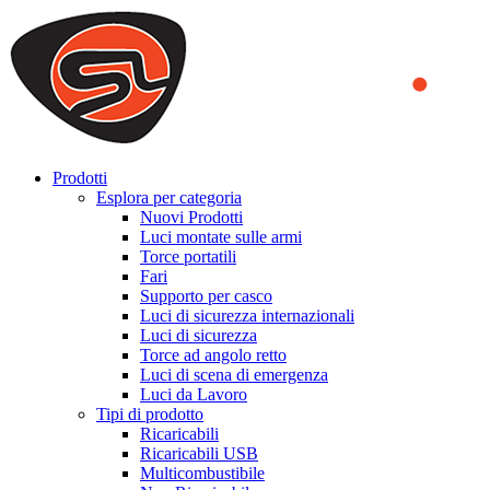
We use cookies to ensure that we provide you the best experience
on our website. By continuing to browse this website, you accept
that cookies are used to help us analyze how the website is used and
to offer you a better experience. To learn more or to find out how
you can disable cookies, you can access our
Privacy Policy
.
ACCEPT AND CLOSE
Prodotti
Esplora per categoria
Nuovi Prodotti
Luci montate sulle armi
Torce portatili
Fari
Supporto per casco
Luci di sicurezza internazionali
Luci di sicurezza
Torce ad angolo retto
Luci di scena di emergenza
Luci da Lavoro
Tipi di prodotto
Ricaricabili
Ricaricabili USB
Multicombustibile