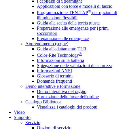
I capisaldi di Streamlight
Applicazioni con torce e modelli di fascio
®
Programmazione TEN-TAP
per opzioni di
illuminazione flessibili
Guida alla scelta della torcia giusta
Preparazione alle emergenze per i primi
soccorritori
Preparazione alle emergenze
Apprendimento (segue)
Guida all'adattamento TLR
®
Color-Rite Technology
Informazioni sulla batteria
Spiegazione delle valutazioni di sicurezza
Informazioni ANSI
Glossario di termini
Domande frequenti
Demo interattive e formazione
Demo interattiva del raggio
Formazione delle forze dell'ordine
Catalogo Biblioteca
Visualizza i cataloghi dei prodotti
Video
Supporto
Servizio
Opzioni di servizio