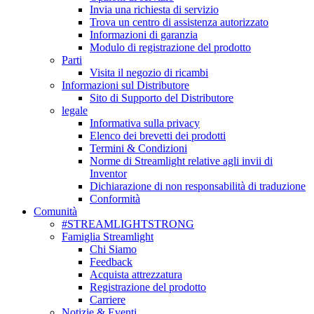
Invia una richiesta di servizio
Trova un centro di assistenza autorizzato
Informazioni di garanzia
Modulo di registrazione del prodotto
Parti
Visita il negozio di ricambi
Informazioni sul Distributore
Sito di Supporto del Distributore
legale
Informativa sulla privacy
Elenco dei brevetti dei prodotti
Termini & Condizioni
Norme di Streamlight relative agli invii di
Inventor
Dichiarazione di non responsabilità di traduzione
Conformità
Comunità
#STREAMLIGHTSTRONG
Famiglia Streamlight
Chi Siamo
Feedback
Acquista attrezzatura
Registrazione del prodotto
Carriere
Notizie & Eventi