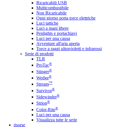
Ricaricabili USB
Multicombustibile
Non Ricaricabile
Ogni giorno porta torce elettriche
Luci tattiche
Luci a mani libere
Penlights e portachiavi
Luci per una causa
Avventure all'aria aperta
Torce a raggi ultravioletti e infrarossi
Serie di prodotti
TLR
®
ProTac
®
Stinger
®
Wedge
™
Stream
®
Survivor
®
Sidewinder
®
Strion
®
Color-Rite
Luci per una causa
Visualizza tutte le serie
risorse