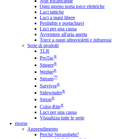
Non Ricaricabile
Ogni giorno porta torce elettriche
Luci tattiche
Luci a mani libere
Penlights e portachiavi
Luci per una causa
Avventure all'aria aperta
Torce a raggi ultravioletti e infrarossi
Serie di prodotti
TLR
®
ProTac
®
Stinger
®
Wedge
™
Stream
®
Survivor
®
Sidewinder
®
Strion
®
Color-Rite
Luci per una causa
Visualizza tutte le serie
risorse
Apprendimento
Perché Streamlight?