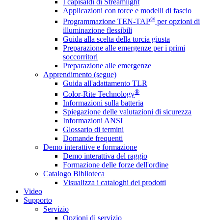
I capisaldi di Streamlight
Applicazioni con torce e modelli di fascio
®
Programmazione TEN-TAP
per opzioni di
illuminazione flessibili
Guida alla scelta della torcia giusta
Preparazione alle emergenze per i primi
soccorritori
Preparazione alle emergenze
Apprendimento (segue)
Guida all'adattamento TLR
®
Color-Rite Technology
Informazioni sulla batteria
Spiegazione delle valutazioni di sicurezza
Informazioni ANSI
Glossario di termini
Domande frequenti
Demo interattive e formazione
Demo interattiva del raggio
Formazione delle forze dell'ordine
Catalogo Biblioteca
Visualizza i cataloghi dei prodotti
Video
Supporto
Servizio
Opzioni di servizio