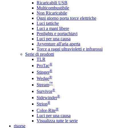
Ricaricabili USB
Multicombustibile
Non Ricaricabile
Ogni giorno porta torce elettriche
Luci tattiche
Luci a mani libere
Penlights e portachiavi
Luci per una causa
Avventure all'aria aperta
Torce a raggi ultravioletti e infrarossi
Serie di prodotti
TLR
®
ProTac
®
Stinger
®
Wedge
™
Stream
®
Survivor
®
Sidewinder
®
Strion
®
Color-Rite
Luci per una causa
Visualizza tutte le serie
risorse