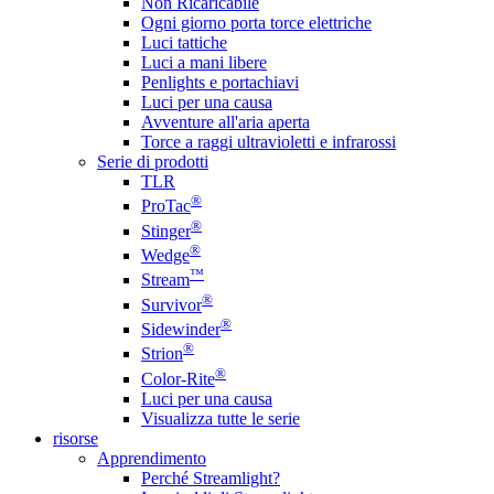
Non Ricaricabile
Ogni giorno porta torce elettriche
Luci tattiche
Luci a mani libere
Penlights e portachiavi
Luci per una causa
Avventure all'aria aperta
Torce a raggi ultravioletti e infrarossi
Serie di prodotti
TLR
®
ProTac
®
Stinger
®
Wedge
™
Stream
®
Survivor
®
Sidewinder
®
Strion
®
Color-Rite
Luci per una causa
Visualizza tutte le serie
risorse
Apprendimento
Perché Streamlight?