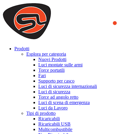
We use cookies to ensure that we provide you the best experience
on our website. By continuing to browse this website, you accept
that cookies are used to help us analyze how the website is used and
to offer you a better experience. To learn more or to find out how
you can disable cookies, you can access our
Privacy Policy
.
ACCEPT AND CLOSE
Prodotti
Esplora per categoria
Nuovi Prodotti
Luci montate sulle armi
Torce portatili
Fari
Supporto per casco
Luci di sicurezza internazionali
Luci di sicurezza
Torce ad angolo retto
Luci di scena di emergenza
Luci da Lavoro
Tipi di prodotto
Ricaricabili
Ricaricabili USB
Multicombustibile