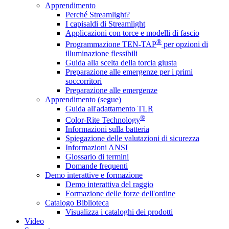
Apprendimento
Perché Streamlight?
I capisaldi di Streamlight
Applicazioni con torce e modelli di fascio
®
Programmazione TEN-TAP
per opzioni di
illuminazione flessibili
Guida alla scelta della torcia giusta
Preparazione alle emergenze per i primi
soccorritori
Preparazione alle emergenze
Apprendimento (segue)
Guida all'adattamento TLR
®
Color-Rite Technology
Informazioni sulla batteria
Spiegazione delle valutazioni di sicurezza
Informazioni ANSI
Glossario di termini
Domande frequenti
Demo interattive e formazione
Demo interattiva del raggio
Formazione delle forze dell'ordine
Catalogo Biblioteca
Visualizza i cataloghi dei prodotti
Video