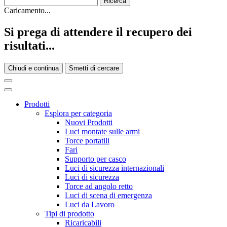
Caricamento...
Si prega di attendere il recupero dei
risultati...
Chiudi e continua
Smetti di cercare
Prodotti
Esplora per categoria
Nuovi Prodotti
Luci montate sulle armi
Torce portatili
Fari
Supporto per casco
Luci di sicurezza internazionali
Luci di sicurezza
Torce ad angolo retto
Luci di scena di emergenza
Luci da Lavoro
Tipi di prodotto
Ricaricabili