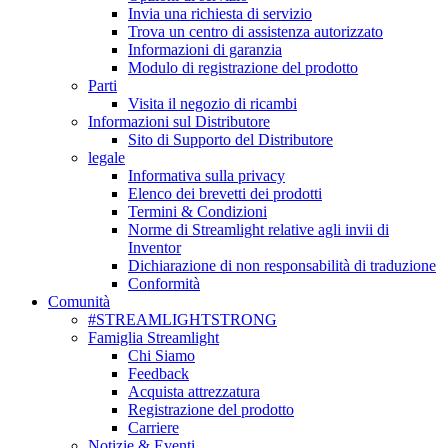
Invia una richiesta di servizio
Trova un centro di assistenza autorizzato
Informazioni di garanzia
Modulo di registrazione del prodotto
Parti
Visita il negozio di ricambi
Informazioni sul Distributore
Sito di Supporto del Distributore
legale
Informativa sulla privacy
Elenco dei brevetti dei prodotti
Termini & Condizioni
Norme di Streamlight relative agli invii di
Inventor
Dichiarazione di non responsabilità di traduzione
Conformità
Comunità
#STREAMLIGHTSTRONG
Famiglia Streamlight
Chi Siamo
Feedback
Acquista attrezzatura
Registrazione del prodotto
Carriere
Notizie & Eventi