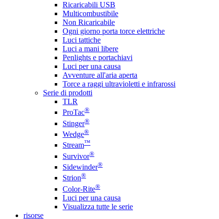
Ricaricabili USB
Multicombustibile
Non Ricaricabile
Ogni giorno porta torce elettriche
Luci tattiche
Luci a mani libere
Penlights e portachiavi
Luci per una causa
Avventure all'aria aperta
Torce a raggi ultravioletti e infrarossi
Serie di prodotti
TLR
®
ProTac
®
Stinger
®
Wedge
™
Stream
®
Survivor
®
Sidewinder
®
Strion
®
Color-Rite
Luci per una causa
Visualizza tutte le serie
risorse