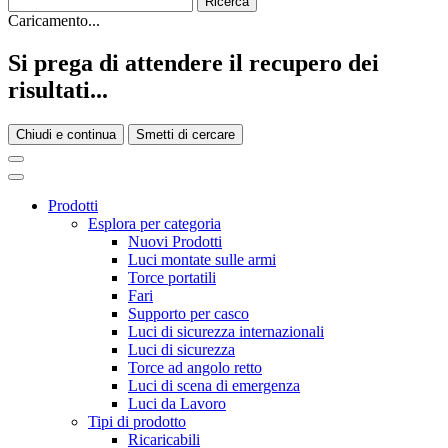
Caricamento...
Si prega di attendere il recupero dei
risultati...
Chiudi e continua
Smetti di cercare
Prodotti
Esplora per categoria
Nuovi Prodotti
Luci montate sulle armi
Torce portatili
Fari
Supporto per casco
Luci di sicurezza internazionali
Luci di sicurezza
Torce ad angolo retto
Luci di scena di emergenza
Luci da Lavoro
Tipi di prodotto
Ricaricabili