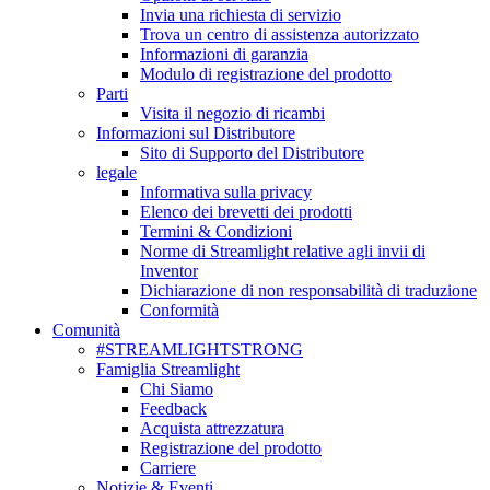
Invia una richiesta di servizio
Trova un centro di assistenza autorizzato
Informazioni di garanzia
Modulo di registrazione del prodotto
Parti
Visita il negozio di ricambi
Informazioni sul Distributore
Sito di Supporto del Distributore
legale
Informativa sulla privacy
Elenco dei brevetti dei prodotti
Termini & Condizioni
Norme di Streamlight relative agli invii di
Inventor
Dichiarazione di non responsabilità di traduzione
Conformità
Comunità
#STREAMLIGHTSTRONG
Famiglia Streamlight
Chi Siamo
Feedback
Acquista attrezzatura
Registrazione del prodotto
Carriere
Notizie & Eventi