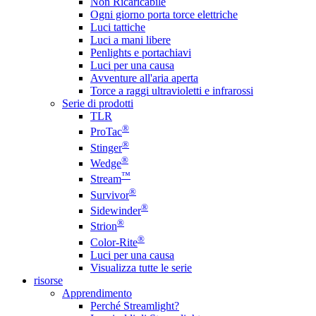
Non Ricaricabile
Ogni giorno porta torce elettriche
Luci tattiche
Luci a mani libere
Penlights e portachiavi
Luci per una causa
Avventure all'aria aperta
Torce a raggi ultravioletti e infrarossi
Serie di prodotti
TLR
®
ProTac
®
Stinger
®
Wedge
™
Stream
®
Survivor
®
Sidewinder
®
Strion
®
Color-Rite
Luci per una causa
Visualizza tutte le serie
risorse
Apprendimento
Perché Streamlight?