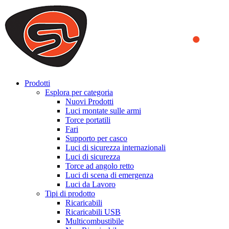
We use cookies to ensure that we provide you the best experience
on our website. By continuing to browse this website, you accept
that cookies are used to help us analyze how the website is used and
to offer you a better experience. To learn more or to find out how
you can disable cookies, you can access our
Privacy Policy
.
ACCEPT AND CLOSE
Prodotti
Esplora per categoria
Nuovi Prodotti
Luci montate sulle armi
Torce portatili
Fari
Supporto per casco
Luci di sicurezza internazionali
Luci di sicurezza
Torce ad angolo retto
Luci di scena di emergenza
Luci da Lavoro
Tipi di prodotto
Ricaricabili
Ricaricabili USB
Multicombustibile