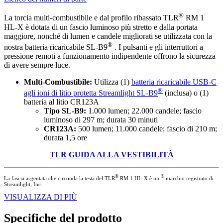
®
La torcia multi-combustibile e dal profilo ribassato TLR
RM 1
HL-X è dotata di un fascio luminoso più stretto e dalla portata
maggiore, nonché di lumen e candele migliorati se utilizzata con la
®
nostra batteria ricaricabile SL-B9
. I pulsanti e gli interruttori a
pressione remoti a funzionamento indipendente offrono la sicurezza
di avere sempre luce.
Multi-Combustibile:
Utilizza (1)
batteria ricaricabile USB-C
®
agli ioni di litio protetta Streamlight SL-B9
(inclusa) o (1)
batteria al litio CR123A
Tipo SL-B9:
1.000 lumen; 22.000 candele; fascio
luminoso di 297 m; durata 30 minuti
CR123A:
500 lumen; 11.000 candele; fascio di 210 m;
durata 1,5 ore
TLR GUIDA ALLA VESTIBILITÀ
®
®
La fascia argentata che circonda la testa del TLR
RM 1 HL-X è un
marchio registrato di
Streamlight, Inc.
VISUALIZZA DI PIÙ
Specifiche del prodotto