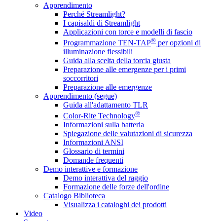
Apprendimento
Perché Streamlight?
I capisaldi di Streamlight
Applicazioni con torce e modelli di fascio
®
Programmazione TEN-TAP
per opzioni di
illuminazione flessibili
Guida alla scelta della torcia giusta
Preparazione alle emergenze per i primi
soccorritori
Preparazione alle emergenze
Apprendimento (segue)
Guida all'adattamento TLR
®
Color-Rite Technology
Informazioni sulla batteria
Spiegazione delle valutazioni di sicurezza
Informazioni ANSI
Glossario di termini
Domande frequenti
Demo interattive e formazione
Demo interattiva del raggio
Formazione delle forze dell'ordine
Catalogo Biblioteca
Visualizza i cataloghi dei prodotti
Video