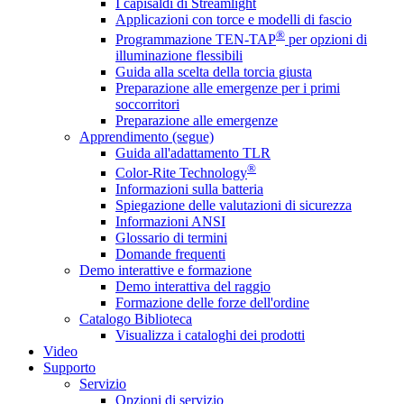
I capisaldi di Streamlight
Applicazioni con torce e modelli di fascio
®
Programmazione TEN-TAP
per opzioni di
illuminazione flessibili
Guida alla scelta della torcia giusta
Preparazione alle emergenze per i primi
soccorritori
Preparazione alle emergenze
Apprendimento (segue)
Guida all'adattamento TLR
®
Color-Rite Technology
Informazioni sulla batteria
Spiegazione delle valutazioni di sicurezza
Informazioni ANSI
Glossario di termini
Domande frequenti
Demo interattive e formazione
Demo interattiva del raggio
Formazione delle forze dell'ordine
Catalogo Biblioteca
Visualizza i cataloghi dei prodotti
Video
Supporto
Servizio
Opzioni di servizio