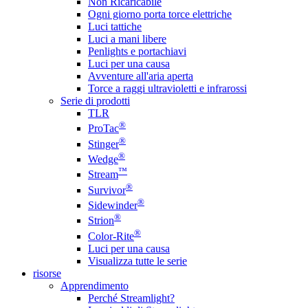
Non Ricaricabile
Ogni giorno porta torce elettriche
Luci tattiche
Luci a mani libere
Penlights e portachiavi
Luci per una causa
Avventure all'aria aperta
Torce a raggi ultravioletti e infrarossi
Serie di prodotti
TLR
®
ProTac
®
Stinger
®
Wedge
™
Stream
®
Survivor
®
Sidewinder
®
Strion
®
Color-Rite
Luci per una causa
Visualizza tutte le serie
risorse
Apprendimento
Perché Streamlight?