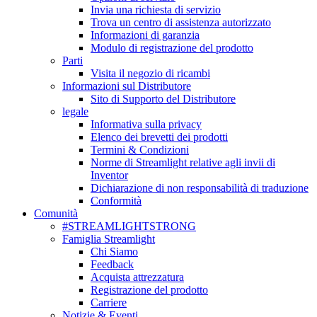
Invia una richiesta di servizio
Trova un centro di assistenza autorizzato
Informazioni di garanzia
Modulo di registrazione del prodotto
Parti
Visita il negozio di ricambi
Informazioni sul Distributore
Sito di Supporto del Distributore
legale
Informativa sulla privacy
Elenco dei brevetti dei prodotti
Termini & Condizioni
Norme di Streamlight relative agli invii di
Inventor
Dichiarazione di non responsabilità di traduzione
Conformità
Comunità
#STREAMLIGHTSTRONG
Famiglia Streamlight
Chi Siamo
Feedback
Acquista attrezzatura
Registrazione del prodotto
Carriere
Notizie & Eventi