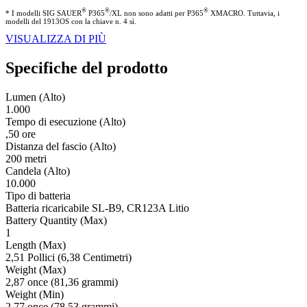
®
®
®
* I modelli SIG SAUER
P365
/XL non sono adatti per P365
XMACRO. Tuttavia, i
modelli del 1913OS con la chiave n. 4 sì.
VISUALIZZA DI PIÙ
Specifiche del prodotto
Lumen (Alto)
1.000
Tempo di esecuzione (Alto)
,50 ore
Distanza del fascio (Alto)
200 metri
Candela (Alto)
10.000
Tipo di batteria
Batteria ricaricabile SL-B9, CR123A Litio
Battery Quantity (Max)
1
Length (Max)
2,51 Pollici (6,38 Centimetri)
Weight (Max)
2,87 once (81,36 grammi)
Weight (Min)
2,77 once (78,53 grammi)