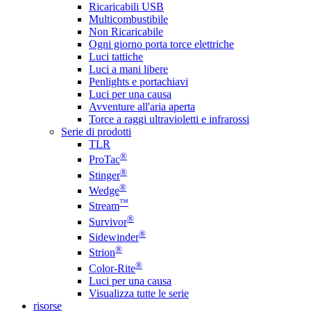
Ricaricabili USB
Multicombustibile
Non Ricaricabile
Ogni giorno porta torce elettriche
Luci tattiche
Luci a mani libere
Penlights e portachiavi
Luci per una causa
Avventure all'aria aperta
Torce a raggi ultravioletti e infrarossi
Serie di prodotti
TLR
®
ProTac
®
Stinger
®
Wedge
™
Stream
®
Survivor
®
Sidewinder
®
Strion
®
Color-Rite
Luci per una causa
Visualizza tutte le serie
risorse