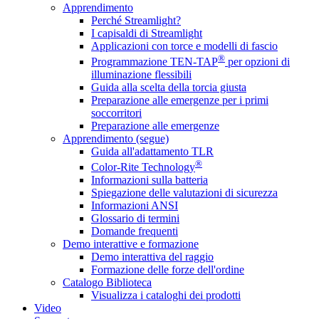
Apprendimento
Perché Streamlight?
I capisaldi di Streamlight
Applicazioni con torce e modelli di fascio
®
Programmazione TEN-TAP
per opzioni di
illuminazione flessibili
Guida alla scelta della torcia giusta
Preparazione alle emergenze per i primi
soccorritori
Preparazione alle emergenze
Apprendimento (segue)
Guida all'adattamento TLR
®
Color-Rite Technology
Informazioni sulla batteria
Spiegazione delle valutazioni di sicurezza
Informazioni ANSI
Glossario di termini
Domande frequenti
Demo interattive e formazione
Demo interattiva del raggio
Formazione delle forze dell'ordine
Catalogo Biblioteca
Visualizza i cataloghi dei prodotti
Video