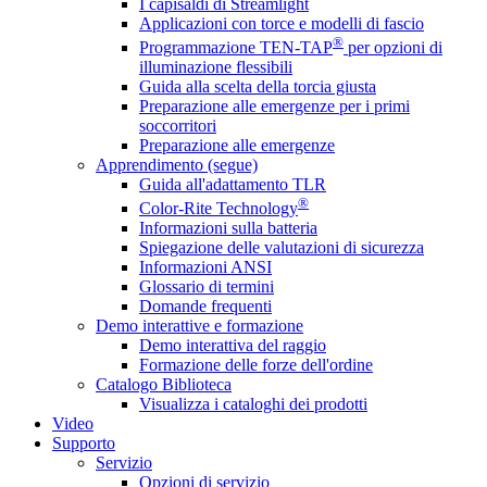
I capisaldi di Streamlight
Applicazioni con torce e modelli di fascio
®
Programmazione TEN-TAP
per opzioni di
illuminazione flessibili
Guida alla scelta della torcia giusta
Preparazione alle emergenze per i primi
soccorritori
Preparazione alle emergenze
Apprendimento (segue)
Guida all'adattamento TLR
®
Color-Rite Technology
Informazioni sulla batteria
Spiegazione delle valutazioni di sicurezza
Informazioni ANSI
Glossario di termini
Domande frequenti
Demo interattive e formazione
Demo interattiva del raggio
Formazione delle forze dell'ordine
Catalogo Biblioteca
Visualizza i cataloghi dei prodotti
Video
Supporto
Servizio
Opzioni di servizio