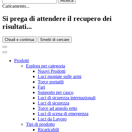
Caricamento...
Si prega di attendere il recupero dei
risultati...
Chiudi e continua
Smetti di cercare
Prodotti
Esplora per categoria
Nuovi Prodotti
Luci montate sulle armi
Torce portatili
Fari
Supporto per casco
Luci di sicurezza internazionali
Luci di sicurezza
Torce ad angolo retto
Luci di scena di emergenza
Luci da Lavoro
Tipi di prodotto
Ricaricabili