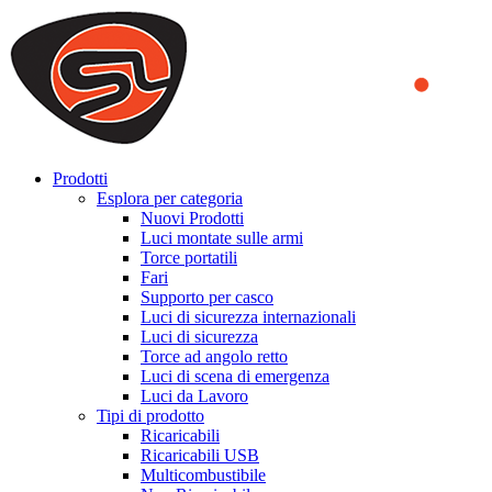
We use cookies to ensure that we provide you the best experience
on our website. By continuing to browse this website, you accept
that cookies are used to help us analyze how the website is used and
to offer you a better experience. To learn more or to find out how
you can disable cookies, you can access our
Privacy Policy
.
ACCEPT AND CLOSE
Prodotti
Esplora per categoria
Nuovi Prodotti
Luci montate sulle armi
Torce portatili
Fari
Supporto per casco
Luci di sicurezza internazionali
Luci di sicurezza
Torce ad angolo retto
Luci di scena di emergenza
Luci da Lavoro
Tipi di prodotto
Ricaricabili
Ricaricabili USB
Multicombustibile