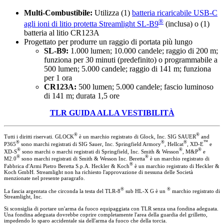
Multi-Combustibile:
Utilizza (1)
batteria ricaricabile USB-C
®
agli ioni di litio protetta Streamlight SL-B9
(inclusa) o (1)
batteria al litio CR123A
Progettato per produrre un raggio di portata più lungo
SL-B9:
1.000 lumen; 10.000 candele; raggio di 200 m;
funziona per 30 minuti (predefinito) o programmabile a
500 lumen; 5.000 candele; raggio di 141 m; funziona
per 1 ora
CR123A:
500 lumen; 5.000 candele; fascio luminoso
di 141 m; durata 1,5 ore
TLR GUIDA ALLA VESTIBILITÀ
®
®
Tutti i diritti riservati. GLOCK
è un marchio registrato di Glock, Inc. SIG SAUER
and
®
®
®
™
P365
sono marchi registrati di SIG Sauer, Inc. Springfield Armory
, Hellcat
, XD-E
e
®
®
®
XD-S
sono marchi o marchi registrati di Springfield, Inc. Smith & Wesson
, M&P
e
®
®
M2.0
sono marchi registrati di Smith & Wesson Inc. Beretta
è un marchio registrato di
®
Fabbrica d'Armi Pietro Beretta S.p.A. Heckler & Koch
è un marchio registrato di Heckler &
Koch GmbH. Streamlight non ha richiesto l'approvazione di nessuna delle Società
menzionate nel presente paragrafo.
®
®
La fascia argentata che circonda la testa del TLR-8
sub HL-X G è un
marchio registrato di
Streamlight, Inc.
Si sconsiglia di portare un'arma da fuoco equipaggiata con TLR senza una fondina adeguata.
Una fondina adeguata dovrebbe coprire completamente l'area della guardia del grilletto,
impedendo lo sparo accidentale sia dell'arma da fuoco che della torcia.