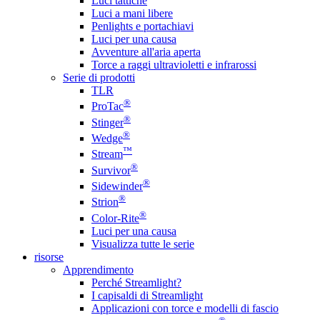
Luci tattiche
Luci a mani libere
Penlights e portachiavi
Luci per una causa
Avventure all'aria aperta
Torce a raggi ultravioletti e infrarossi
Serie di prodotti
TLR
®
ProTac
®
Stinger
®
Wedge
™
Stream
®
Survivor
®
Sidewinder
®
Strion
®
Color-Rite
Luci per una causa
Visualizza tutte le serie
risorse
Apprendimento
Perché Streamlight?
I capisaldi di Streamlight
Applicazioni con torce e modelli di fascio