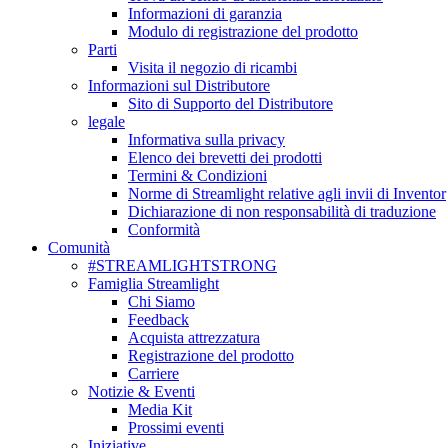
Informazioni di garanzia
Modulo di registrazione del prodotto
Parti
Visita il negozio di ricambi
Informazioni sul Distributore
Sito di Supporto del Distributore
legale
Informativa sulla privacy
Elenco dei brevetti dei prodotti
Termini & Condizioni
Norme di Streamlight relative agli invii di Inventor
Dichiarazione di non responsabilità di traduzione
Conformità
Comunità
#STREAMLIGHTSTRONG
Famiglia Streamlight
Chi Siamo
Feedback
Acquista attrezzatura
Registrazione del prodotto
Carriere
Notizie & Eventi
Media Kit
Prossimi eventi
Iniziative