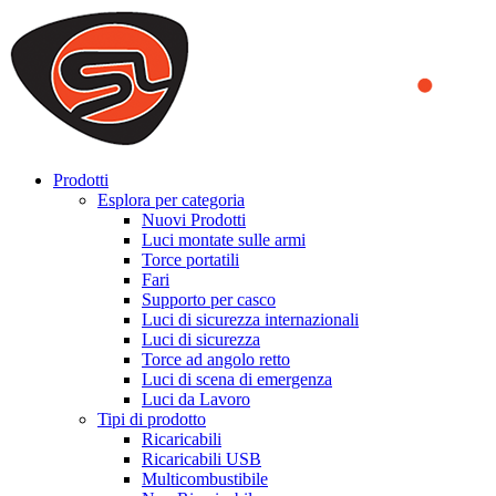
We use cookies to ensure that we provide you the best experience on o
you a better experience. To learn more or to find out how you can di
ACCEPT AND CLOSE
Prodotti
Esplora per categoria
Nuovi Prodotti
Luci montate sulle armi
Torce portatili
Fari
Supporto per casco
Luci di sicurezza internazionali
Luci di sicurezza
Torce ad angolo retto
Luci di scena di emergenza
Luci da Lavoro
Tipi di prodotto
Ricaricabili
Ricaricabili USB
Multicombustibile