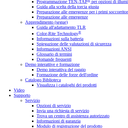
®
Programmazione TEN-TAP
per opzioni di illumi
Guida alla scelta della torcia giusta
Preparazione alle emergenze per i primi soccorritor
Preparazione alle emergenze
Apprendimento (segue)
Guida all'adattamento TLR
®
Color-Rite Technology
Informazioni sulla batteria
Spiegazione delle valutazioni di sicurezza
Informazioni ANSI
Glossario di termini
Domande frequenti
Demo interattive e formazione
Demo interattiva del raggio
Formazione delle forze dell'ordine
Catalogo Biblioteca
Visualizza i cataloghi dei prodotti
Video
Supporto
Servizio
Opzioni di servizio
Invia una richiesta di servizio
Trova un centro di assistenza autorizzato
Informazioni di garanzia
Modulo di registrazione del prodotto