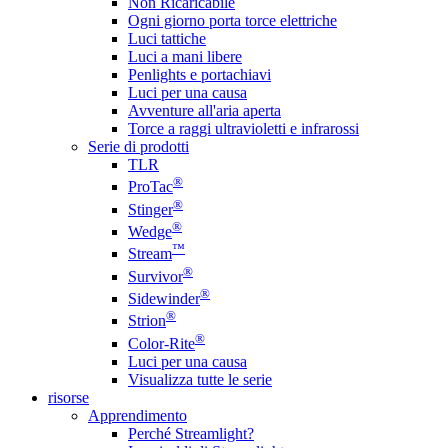
Non Ricaricabile
Ogni giorno porta torce elettriche
Luci tattiche
Luci a mani libere
Penlights e portachiavi
Luci per una causa
Avventure all'aria aperta
Torce a raggi ultravioletti e infrarossi
Serie di prodotti
TLR
®
ProTac
®
Stinger
®
Wedge
™
Stream
®
Survivor
®
Sidewinder
®
Strion
®
Color-Rite
Luci per una causa
Visualizza tutte le serie
risorse
Apprendimento
Perché Streamlight?