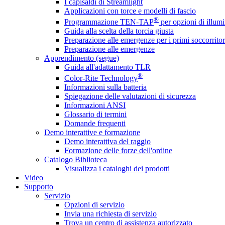
I capisaldi di Streamlight
Applicazioni con torce e modelli di fascio
®
Programmazione TEN-TAP
per opzioni di illumi
Guida alla scelta della torcia giusta
Preparazione alle emergenze per i primi soccorritor
Preparazione alle emergenze
Apprendimento (segue)
Guida all'adattamento TLR
®
Color-Rite Technology
Informazioni sulla batteria
Spiegazione delle valutazioni di sicurezza
Informazioni ANSI
Glossario di termini
Domande frequenti
Demo interattive e formazione
Demo interattiva del raggio
Formazione delle forze dell'ordine
Catalogo Biblioteca
Visualizza i cataloghi dei prodotti
Video
Supporto
Servizio
Opzioni di servizio
Invia una richiesta di servizio
Trova un centro di assistenza autorizzato