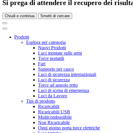
Si prega di attendere il recupero dei risultat
Chiudi e continua
Smetti di cercare
Prodotti
Esplora per categoria
Nuovi Prodotti
Luci montate sulle armi
Torce portatili
Fari
Supporto per casco
Luci di sicurezza internazionali
Luci di sicurezza
Torce ad angolo retto
Luci di scena di emergenza
Luci da Lavoro
Tipi di prodotto
Ricaricabili
Ricaricabili USB
Multicombustibile
Non Ricaricabile
Ogni giorno porta torce elettriche