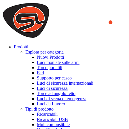
We use cookies to ensure that we provide you the best experience on o
you a better experience. To learn more or to find out how you can di
ACCEPT AND CLOSE
Prodotti
Esplora per categoria
Nuovi Prodotti
Luci montate sulle armi
Torce portatili
Fari
Supporto per casco
Luci di sicurezza internazionali
Luci di sicurezza
Torce ad angolo retto
Luci di scena di emergenza
Luci da Lavoro
Tipi di prodotto
Ricaricabili
Ricaricabili USB
Multicombustibile