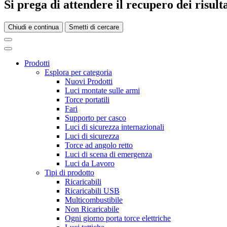
Si prega di attendere il recupero dei risultat
Chiudi e continua
Smetti di cercare
Prodotti
Esplora per categoria
Nuovi Prodotti
Luci montate sulle armi
Torce portatili
Fari
Supporto per casco
Luci di sicurezza internazionali
Luci di sicurezza
Torce ad angolo retto
Luci di scena di emergenza
Luci da Lavoro
Tipi di prodotto
Ricaricabili
Ricaricabili USB
Multicombustibile
Non Ricaricabile
Ogni giorno porta torce elettriche