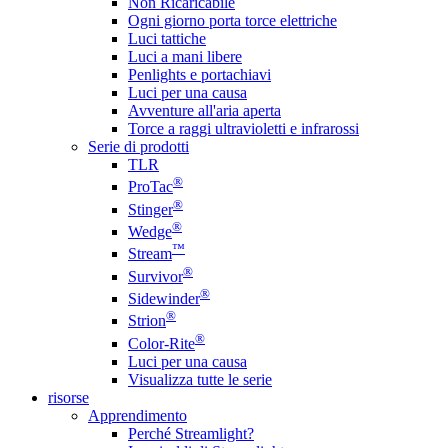
Non Ricaricabile
Ogni giorno porta torce elettriche
Luci tattiche
Luci a mani libere
Penlights e portachiavi
Luci per una causa
Avventure all'aria aperta
Torce a raggi ultravioletti e infrarossi
Serie di prodotti
TLR
®
ProTac
®
Stinger
®
Wedge
™
Stream
®
Survivor
®
Sidewinder
®
Strion
®
Color-Rite
Luci per una causa
Visualizza tutte le serie
risorse
Apprendimento
Perché Streamlight?