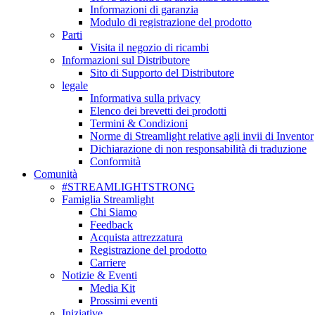
Informazioni di garanzia
Modulo di registrazione del prodotto
Parti
Visita il negozio di ricambi
Informazioni sul Distributore
Sito di Supporto del Distributore
legale
Informativa sulla privacy
Elenco dei brevetti dei prodotti
Termini & Condizioni
Norme di Streamlight relative agli invii di Inventor
Dichiarazione di non responsabilità di traduzione
Conformità
Comunità
#STREAMLIGHTSTRONG
Famiglia Streamlight
Chi Siamo
Feedback
Acquista attrezzatura
Registrazione del prodotto
Carriere
Notizie & Eventi
Media Kit
Prossimi eventi
Iniziative