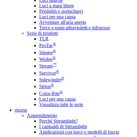
Luci tattiche
Luci a mani libere
Penlights e portachiavi
Luci per una causa
Avventure all'aria aperta
Torce a raggi ultravioletti e infrarossi
Serie di prodotti
TLR
®
ProTac
®
Stinger
®
Wedge
™
Stream
®
Survivor
®
Sidewinder
®
Strion
®
Color-Rite
Luci per una causa
Visualizza tutte le serie
risorse
Apprendimento
Perché Streamlight?
I capisaldi di Streamlight
Applicazioni con torce e modelli di fascio