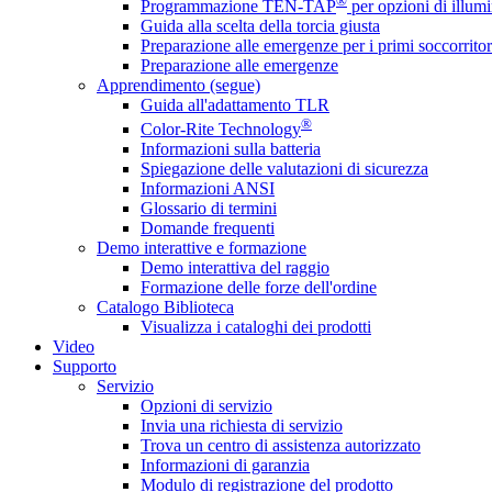
®
Programmazione TEN-TAP
per opzioni di illumi
Guida alla scelta della torcia giusta
Preparazione alle emergenze per i primi soccorritor
Preparazione alle emergenze
Apprendimento (segue)
Guida all'adattamento TLR
®
Color-Rite Technology
Informazioni sulla batteria
Spiegazione delle valutazioni di sicurezza
Informazioni ANSI
Glossario di termini
Domande frequenti
Demo interattive e formazione
Demo interattiva del raggio
Formazione delle forze dell'ordine
Catalogo Biblioteca
Visualizza i cataloghi dei prodotti
Video
Supporto
Servizio
Opzioni di servizio
Invia una richiesta di servizio
Trova un centro di assistenza autorizzato
Informazioni di garanzia
Modulo di registrazione del prodotto