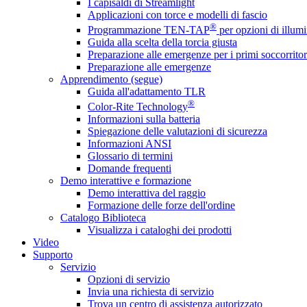
I capisaldi di Streamlight
Applicazioni con torce e modelli di fascio
®
Programmazione TEN-TAP
per opzioni di illumi
Guida alla scelta della torcia giusta
Preparazione alle emergenze per i primi soccorritor
Preparazione alle emergenze
Apprendimento (segue)
Guida all'adattamento TLR
®
Color-Rite Technology
Informazioni sulla batteria
Spiegazione delle valutazioni di sicurezza
Informazioni ANSI
Glossario di termini
Domande frequenti
Demo interattive e formazione
Demo interattiva del raggio
Formazione delle forze dell'ordine
Catalogo Biblioteca
Visualizza i cataloghi dei prodotti
Video
Supporto
Servizio
Opzioni di servizio
Invia una richiesta di servizio
Trova un centro di assistenza autorizzato