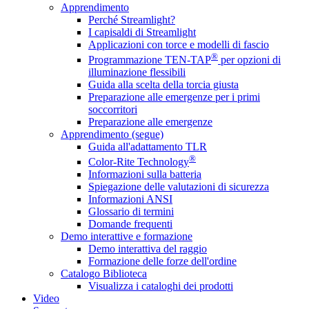
Apprendimento
Perché Streamlight?
I capisaldi di Streamlight
Applicazioni con torce e modelli di fascio
®
Programmazione TEN-TAP
per opzioni di
illuminazione flessibili
Guida alla scelta della torcia giusta
Preparazione alle emergenze per i primi
soccorritori
Preparazione alle emergenze
Apprendimento (segue)
Guida all'adattamento TLR
®
Color-Rite Technology
Informazioni sulla batteria
Spiegazione delle valutazioni di sicurezza
Informazioni ANSI
Glossario di termini
Domande frequenti
Demo interattive e formazione
Demo interattiva del raggio
Formazione delle forze dell'ordine
Catalogo Biblioteca
Visualizza i cataloghi dei prodotti
Video