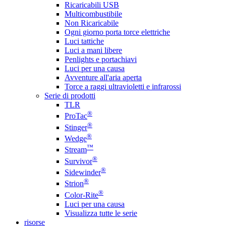
Ricaricabili USB
Multicombustibile
Non Ricaricabile
Ogni giorno porta torce elettriche
Luci tattiche
Luci a mani libere
Penlights e portachiavi
Luci per una causa
Avventure all'aria aperta
Torce a raggi ultravioletti e infrarossi
Serie di prodotti
TLR
®
ProTac
®
Stinger
®
Wedge
™
Stream
®
Survivor
®
Sidewinder
®
Strion
®
Color-Rite
Luci per una causa
Visualizza tutte le serie
risorse