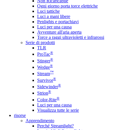
Non Ricaricabile
Ogni giorno porta torce elettriche
Luci tattiche
Luci a mani libere
Penlights e portachiavi
Luci per una causa
Avventure all'aria aperta
Torce a raggi ultravioletti e infrarossi
Serie di prodotti
TLR
®
ProTac
®
Stinger
®
Wedge
™
Stream
®
Survivor
®
Sidewinder
®
Strion
®
Color-Rite
Luci per una causa
Visualizza tutte le serie
risorse
Apprendimento
Perché Streamlight?