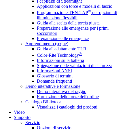
I capisaldi di Streamlight
Applicazioni con torce e modelli di fascio
®
Programmazione TEN-TAP
per opzioni di
illuminazione flessibili
Guida alla scelta della torcia giusta
Preparazione alle emergenze per i primi
soccorritori
Preparazione alle emergenze
Apprendimento (segue)
Guida all'adattamento TLR
®
Color-Rite Technology
Informazioni sulla batteria
Spiegazione delle valutazioni di sicurezza
Informazioni ANSI
Glossario di termini
Domande frequenti
Demo interattive e formazione
Demo interattiva del raggio
Formazione delle forze dell'ordine
Catalogo Biblioteca
Visualizza i cataloghi dei prodotti
Video
Supporto
Servizio
Opzioni di servizio