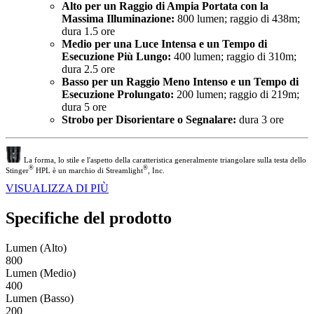
Alto per un Raggio di Ampia Portata con la
Massima Illuminazione:
800 lumen; raggio di 438m;
dura 1.5 ore
Medio per una Luce Intensa e un Tempo di
Esecuzione Più Lungo:
400 lumen; raggio di 310m;
dura 2.5 ore
Basso per un Raggio Meno Intenso e un Tempo di
Esecuzione Prolungato:
200 lumen; raggio di 219m;
dura 5 ore
Strobo per Disorientare o Segnalare:
dura 3 ore
La forma, lo stile e l'aspetto della caratteristica generalmente triangolare sulla testa dello
®
®
Stinger
HPL è un marchio di Streamlight
, Inc.
VISUALIZZA DI PIÙ
Specifiche del prodotto
Lumen (Alto)
800
Lumen (Medio)
400
Lumen (Basso)
200