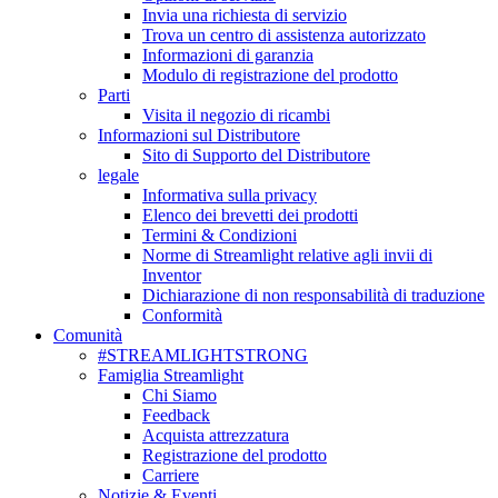
Invia una richiesta di servizio
Trova un centro di assistenza autorizzato
Informazioni di garanzia
Modulo di registrazione del prodotto
Parti
Visita il negozio di ricambi
Informazioni sul Distributore
Sito di Supporto del Distributore
legale
Informativa sulla privacy
Elenco dei brevetti dei prodotti
Termini & Condizioni
Norme di Streamlight relative agli invii di
Inventor
Dichiarazione di non responsabilità di traduzione
Conformità
Comunità
#STREAMLIGHTSTRONG
Famiglia Streamlight
Chi Siamo
Feedback
Acquista attrezzatura
Registrazione del prodotto
Carriere
Notizie & Eventi