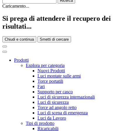
Caricamento...
Si prega di attendere il recupero dei
risultati...
Chiudi e continua
Smetti di cercare
Prodotti
Esplora per categoria
Nuovi Prodotti
Luci montate sulle armi
Torce portatili
Fari
Supporto per casco
Luci di sicurezza internazionali
Luci di sicurezza
Torce ad angolo retto
Luci di scena di emergenza
Luci da Lavoro
Tipi di prodotto
Ricaricabili