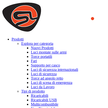
We use cookies to ensure that we provide you the best experience
on our website. By continuing to browse this website, you accept
that cookies are used to help us analyze how the website is used and
to offer you a better experience. To learn more or to find out how
you can disable cookies, you can access our
Privacy Policy
.
ACCEPT AND CLOSE
Prodotti
Esplora per categoria
Nuovi Prodotti
Luci montate sulle armi
Torce portatili
Fari
Supporto per casco
Luci di sicurezza internazionali
Luci di sicurezza
Torce ad angolo retto
Luci di scena di emergenza
Luci da Lavoro
Tipi di prodotto
Ricaricabili
Ricaricabili USB
Multicombustibile