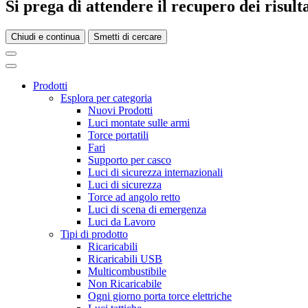
Si prega di attendere il recupero dei risultat
Chiudi e continua
Smetti di cercare
Prodotti
Esplora per categoria
Nuovi Prodotti
Luci montate sulle armi
Torce portatili
Fari
Supporto per casco
Luci di sicurezza internazionali
Luci di sicurezza
Torce ad angolo retto
Luci di scena di emergenza
Luci da Lavoro
Tipi di prodotto
Ricaricabili
Ricaricabili USB
Multicombustibile
Non Ricaricabile
Ogni giorno porta torce elettriche