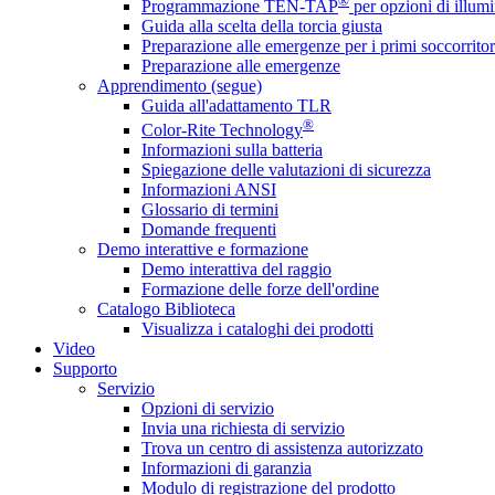
®
Programmazione TEN-TAP
per opzioni di illumi
Guida alla scelta della torcia giusta
Preparazione alle emergenze per i primi soccorritor
Preparazione alle emergenze
Apprendimento (segue)
Guida all'adattamento TLR
®
Color-Rite Technology
Informazioni sulla batteria
Spiegazione delle valutazioni di sicurezza
Informazioni ANSI
Glossario di termini
Domande frequenti
Demo interattive e formazione
Demo interattiva del raggio
Formazione delle forze dell'ordine
Catalogo Biblioteca
Visualizza i cataloghi dei prodotti
Video
Supporto
Servizio
Opzioni di servizio
Invia una richiesta di servizio
Trova un centro di assistenza autorizzato
Informazioni di garanzia
Modulo di registrazione del prodotto