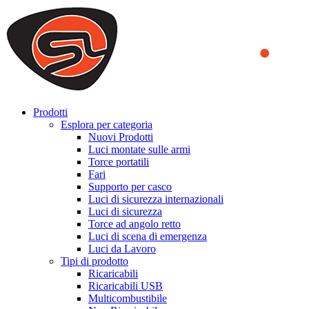
We use cookies to ensure that we provide you the best experience on o
you a better experience. To learn more or to find out how you can di
ACCEPT AND CLOSE
Prodotti
Esplora per categoria
Nuovi Prodotti
Luci montate sulle armi
Torce portatili
Fari
Supporto per casco
Luci di sicurezza internazionali
Luci di sicurezza
Torce ad angolo retto
Luci di scena di emergenza
Luci da Lavoro
Tipi di prodotto
Ricaricabili
Ricaricabili USB
Multicombustibile