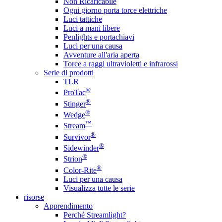
Non Ricaricabile
Ogni giorno porta torce elettriche
Luci tattiche
Luci a mani libere
Penlights e portachiavi
Luci per una causa
Avventure all'aria aperta
Torce a raggi ultravioletti e infrarossi
Serie di prodotti
TLR
®
ProTac
®
Stinger
®
Wedge
™
Stream
®
Survivor
®
Sidewinder
®
Strion
®
Color-Rite
Luci per una causa
Visualizza tutte le serie
risorse
Apprendimento
Perché Streamlight?