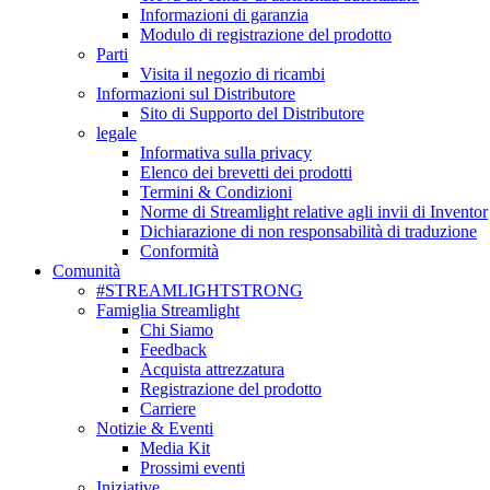
Informazioni di garanzia
Modulo di registrazione del prodotto
Parti
Visita il negozio di ricambi
Informazioni sul Distributore
Sito di Supporto del Distributore
legale
Informativa sulla privacy
Elenco dei brevetti dei prodotti
Termini & Condizioni
Norme di Streamlight relative agli invii di Inventor
Dichiarazione di non responsabilità di traduzione
Conformità
Comunità
#STREAMLIGHTSTRONG
Famiglia Streamlight
Chi Siamo
Feedback
Acquista attrezzatura
Registrazione del prodotto
Carriere
Notizie & Eventi
Media Kit
Prossimi eventi
Iniziative