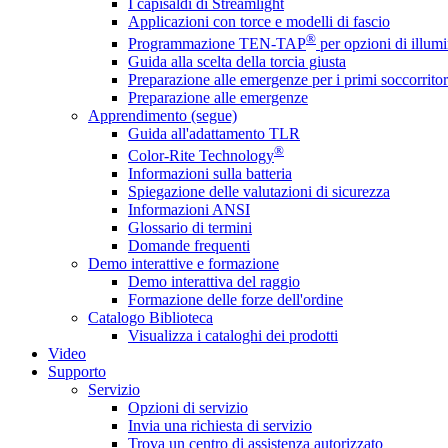
I capisaldi di Streamlight
Applicazioni con torce e modelli di fascio
®
Programmazione TEN-TAP
per opzioni di illumi
Guida alla scelta della torcia giusta
Preparazione alle emergenze per i primi soccorritor
Preparazione alle emergenze
Apprendimento (segue)
Guida all'adattamento TLR
®
Color-Rite Technology
Informazioni sulla batteria
Spiegazione delle valutazioni di sicurezza
Informazioni ANSI
Glossario di termini
Domande frequenti
Demo interattive e formazione
Demo interattiva del raggio
Formazione delle forze dell'ordine
Catalogo Biblioteca
Visualizza i cataloghi dei prodotti
Video
Supporto
Servizio
Opzioni di servizio
Invia una richiesta di servizio
Trova un centro di assistenza autorizzato