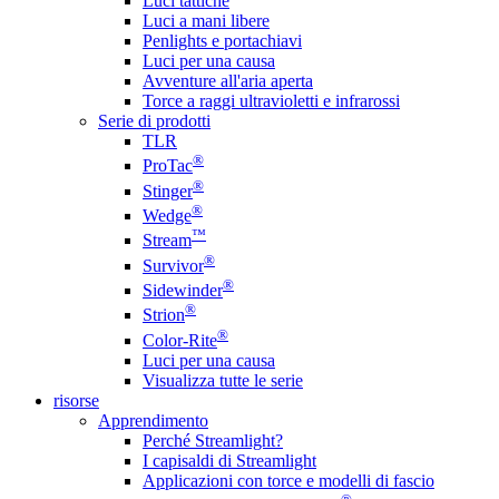
Luci tattiche
Luci a mani libere
Penlights e portachiavi
Luci per una causa
Avventure all'aria aperta
Torce a raggi ultravioletti e infrarossi
Serie di prodotti
TLR
®
ProTac
®
Stinger
®
Wedge
™
Stream
®
Survivor
®
Sidewinder
®
Strion
®
Color-Rite
Luci per una causa
Visualizza tutte le serie
risorse
Apprendimento
Perché Streamlight?
I capisaldi di Streamlight
Applicazioni con torce e modelli di fascio