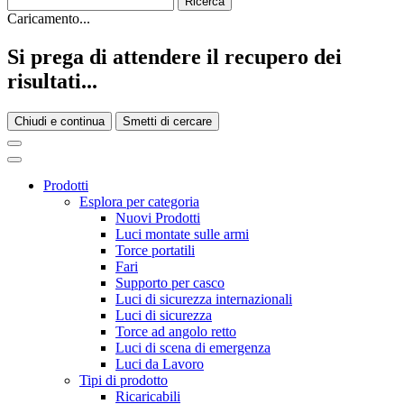
Caricamento...
Si prega di attendere il recupero dei
risultati...
Chiudi e continua
Smetti di cercare
Prodotti
Esplora per categoria
Nuovi Prodotti
Luci montate sulle armi
Torce portatili
Fari
Supporto per casco
Luci di sicurezza internazionali
Luci di sicurezza
Torce ad angolo retto
Luci di scena di emergenza
Luci da Lavoro
Tipi di prodotto
Ricaricabili