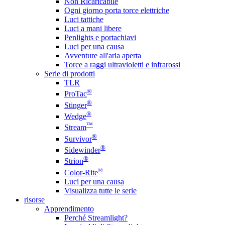
Non Ricaricabile
Ogni giorno porta torce elettriche
Luci tattiche
Luci a mani libere
Penlights e portachiavi
Luci per una causa
Avventure all'aria aperta
Torce a raggi ultravioletti e infrarossi
Serie di prodotti
TLR
®
ProTac
®
Stinger
®
Wedge
™
Stream
®
Survivor
®
Sidewinder
®
Strion
®
Color-Rite
Luci per una causa
Visualizza tutte le serie
risorse
Apprendimento
Perché Streamlight?