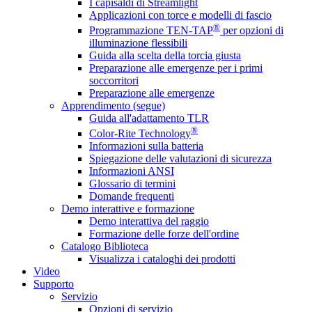
I capisaldi di Streamlight
Applicazioni con torce e modelli di fascio
®
Programmazione TEN-TAP
per opzioni di
illuminazione flessibili
Guida alla scelta della torcia giusta
Preparazione alle emergenze per i primi
soccorritori
Preparazione alle emergenze
Apprendimento (segue)
Guida all'adattamento TLR
®
Color-Rite Technology
Informazioni sulla batteria
Spiegazione delle valutazioni di sicurezza
Informazioni ANSI
Glossario di termini
Domande frequenti
Demo interattive e formazione
Demo interattiva del raggio
Formazione delle forze dell'ordine
Catalogo Biblioteca
Visualizza i cataloghi dei prodotti
Video
Supporto
Servizio
Opzioni di servizio