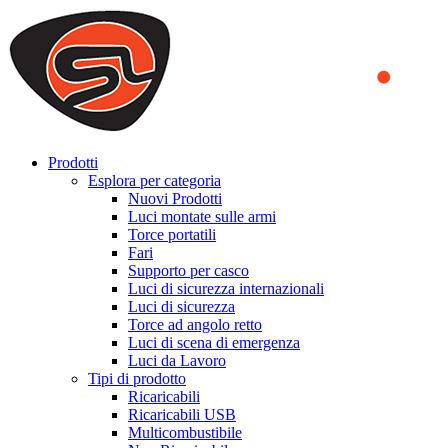
We use cookies to ensure that we provide you the best experience
on our website. By continuing to browse this website, you accept
that cookies are used to help us analyze how the website is used and
to offer you a better experience. To learn more or to find out how
you can disable cookies, you can access our
Privacy Policy
.
ACCEPT AND CLOSE
Prodotti
Esplora per categoria
Nuovi Prodotti
Luci montate sulle armi
Torce portatili
Fari
Supporto per casco
Luci di sicurezza internazionali
Luci di sicurezza
Torce ad angolo retto
Luci di scena di emergenza
Luci da Lavoro
Tipi di prodotto
Ricaricabili
Ricaricabili USB
Multicombustibile