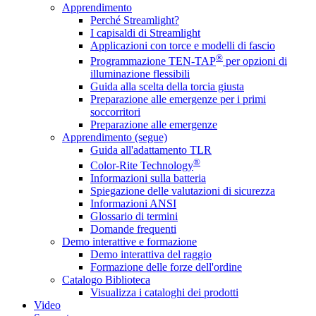
Apprendimento
Perché Streamlight?
I capisaldi di Streamlight
Applicazioni con torce e modelli di fascio
®
Programmazione TEN-TAP
per opzioni di
illuminazione flessibili
Guida alla scelta della torcia giusta
Preparazione alle emergenze per i primi
soccorritori
Preparazione alle emergenze
Apprendimento (segue)
Guida all'adattamento TLR
®
Color-Rite Technology
Informazioni sulla batteria
Spiegazione delle valutazioni di sicurezza
Informazioni ANSI
Glossario di termini
Domande frequenti
Demo interattive e formazione
Demo interattiva del raggio
Formazione delle forze dell'ordine
Catalogo Biblioteca
Visualizza i cataloghi dei prodotti
Video