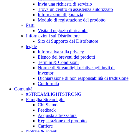
Invia una richiesta di servizio
Trova un centro di assistenza autorizzato
Informazioni di garanzia
Modulo di registrazione del prodotto
Parti
Visita il negozio di ricambi
Informazioni sul Distributore
Sito di Supporto del Distributore
legale
Informativa sulla privacy
Elenco dei brevetti dei prodotti
Termini & Condizioni
Norme di Streamlight relative agli invii di
Inventor
Dichiarazione di non responsabilità di traduzione
Conformità
Comunità
#STREAMLIGHTSTRONG
Famiglia Streamlight
Chi Siamo
Feedback
Acquista attrezzatura
Registrazione del prodotto
Carriere
Notizie & Eventi