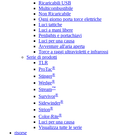
Ricaricabili USB
Multicombustibile
Non Ricaricabile
Ogni giorno porta torce elettriche
Luci tattiche
Luci a mani libere
Penlights e portachiavi
Luci per una causa
Avventure all'aria aperta
Torce a raggi ultravioletti e infrarossi
Serie di prodotti
TLR
®
ProTac
®
Stinger
®
Wedge
™
Stream
®
Survivor
®
Sidewinder
®
Strion
®
Color-Rite
Luci per una causa
Visualizza tutte le serie
risorse