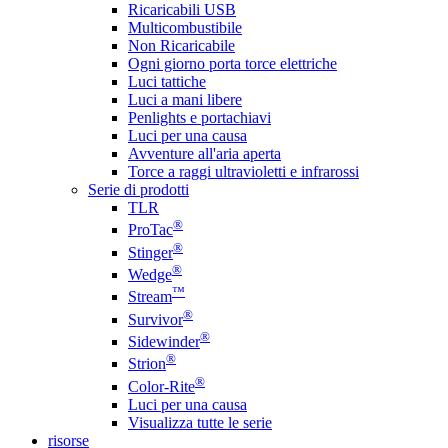
Ricaricabili USB
Multicombustibile
Non Ricaricabile
Ogni giorno porta torce elettriche
Luci tattiche
Luci a mani libere
Penlights e portachiavi
Luci per una causa
Avventure all'aria aperta
Torce a raggi ultravioletti e infrarossi
Serie di prodotti
TLR
®
ProTac
®
Stinger
®
Wedge
™
Stream
®
Survivor
®
Sidewinder
®
Strion
®
Color-Rite
Luci per una causa
Visualizza tutte le serie
risorse