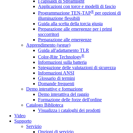
I capisaldi di Streamlight
Applicazioni con torce e modelli di fascio
®
Programmazione TEN-TAP
per opzioni di
illuminazione flessibili
Guida alla scelta della torcia giusta
Preparazione alle emergenze per i primi
soccorritori
Preparazione alle emergenze
Apprendimento (segue)
Guida all'adattamento TLR
®
Color-Rite Technology
Informazioni sulla batteria
Spiegazione delle valutazioni di sicurezza
Informazioni ANSI
Glossario di termini
Domande frequenti
Demo interattive e formazione
Demo interattiva del raggio
Formazione delle forze dell'ordine
Catalogo Biblioteca
Visualizza i cataloghi dei prodotti
Video
Supporto
Servizio
Opzioni di servizio