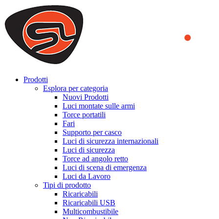
We use cookies to ensure that we provide you the best experience
on our website. By continuing to browse this website, you accept
that cookies are used to help us analyze how the website is used and
to offer you a better experience. To learn more or to find out how
you can disable cookies, you can access our
Privacy Policy
.
ACCEPT AND CLOSE
Prodotti
Esplora per categoria
Nuovi Prodotti
Luci montate sulle armi
Torce portatili
Fari
Supporto per casco
Luci di sicurezza internazionali
Luci di sicurezza
Torce ad angolo retto
Luci di scena di emergenza
Luci da Lavoro
Tipi di prodotto
Ricaricabili
Ricaricabili USB
Multicombustibile