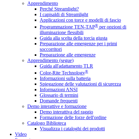
Apprendimento
Perché Streamlight?
I capisaldi di Streamlight
Applicazioni con torce e modelli di fascio
®
Programmazione TEN-TAP
per opzioni di
illuminazione flessibili
Guida alla scelta della torcia giusta
Preparazione alle emergenze per i primi
soccorritori
Preparazione alle emergenze
Apprendimento (segue)
Guida all'adattamento TLR
®
Color-Rite Technology
Informazioni sulla batteria
Spiegazione delle valutazioni di sicurezza
Informazioni ANSI
Glossario di termini
Domande frequenti
Demo interattive e formazione
Demo interattiva del raggio
Formazione delle forze dell'ordine
Catalogo Biblioteca
Visualizza i cataloghi dei prodotti
Video