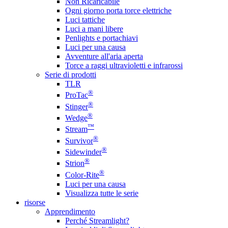
Non Ricaricabile
Ogni giorno porta torce elettriche
Luci tattiche
Luci a mani libere
Penlights e portachiavi
Luci per una causa
Avventure all'aria aperta
Torce a raggi ultravioletti e infrarossi
Serie di prodotti
TLR
®
ProTac
®
Stinger
®
Wedge
™
Stream
®
Survivor
®
Sidewinder
®
Strion
®
Color-Rite
Luci per una causa
Visualizza tutte le serie
risorse
Apprendimento
Perché Streamlight?