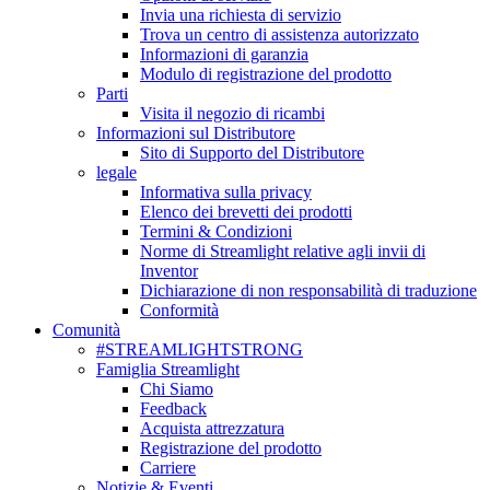
Invia una richiesta di servizio
Trova un centro di assistenza autorizzato
Informazioni di garanzia
Modulo di registrazione del prodotto
Parti
Visita il negozio di ricambi
Informazioni sul Distributore
Sito di Supporto del Distributore
legale
Informativa sulla privacy
Elenco dei brevetti dei prodotti
Termini & Condizioni
Norme di Streamlight relative agli invii di
Inventor
Dichiarazione di non responsabilità di traduzione
Conformità
Comunità
#STREAMLIGHTSTRONG
Famiglia Streamlight
Chi Siamo
Feedback
Acquista attrezzatura
Registrazione del prodotto
Carriere
Notizie & Eventi