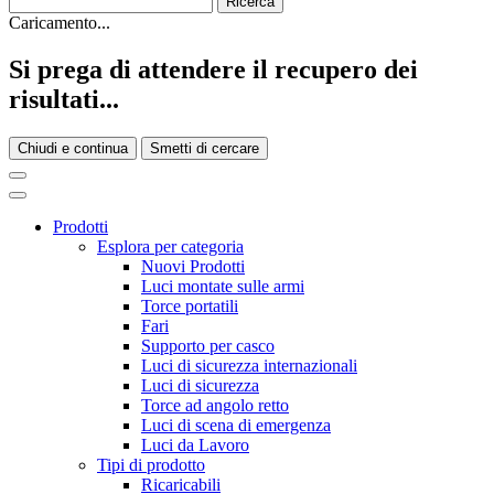
Caricamento...
Si prega di attendere il recupero dei
risultati...
Chiudi e continua
Smetti di cercare
Prodotti
Esplora per categoria
Nuovi Prodotti
Luci montate sulle armi
Torce portatili
Fari
Supporto per casco
Luci di sicurezza internazionali
Luci di sicurezza
Torce ad angolo retto
Luci di scena di emergenza
Luci da Lavoro
Tipi di prodotto
Ricaricabili