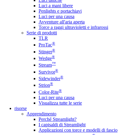
Luci tattiche
Luci a mani libere
Penlights e portachiavi
Luci per una causa
Avventure all'aria aperta
Torce a raggi ultravioletti e infrarossi
Serie di prodotti
TLR
®
ProTac
®
Stinger
®
Wedge
™
Stream
®
Survivor
®
Sidewinder
®
Strion
®
Color-Rite
Luci per una causa
Visualizza tutte le serie
risorse
Apprendimento
Perché Streamlight?
I capisaldi di Streamlight
Applicazioni con torce e modelli di fascio