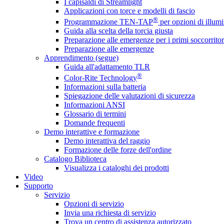
I capisaldi di Streamlight
Applicazioni con torce e modelli di fascio
®
Programmazione TEN-TAP
per opzioni di illumi
Guida alla scelta della torcia giusta
Preparazione alle emergenze per i primi soccorritor
Preparazione alle emergenze
Apprendimento (segue)
Guida all'adattamento TLR
®
Color-Rite Technology
Informazioni sulla batteria
Spiegazione delle valutazioni di sicurezza
Informazioni ANSI
Glossario di termini
Domande frequenti
Demo interattive e formazione
Demo interattiva del raggio
Formazione delle forze dell'ordine
Catalogo Biblioteca
Visualizza i cataloghi dei prodotti
Video
Supporto
Servizio
Opzioni di servizio
Invia una richiesta di servizio
Trova un centro di assistenza autorizzato