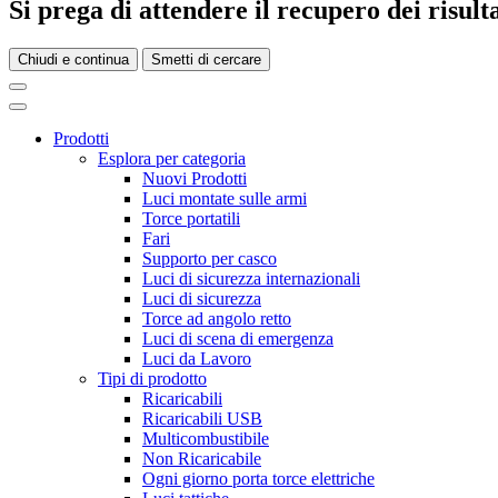
Si prega di attendere il recupero dei risultat
Chiudi e continua
Smetti di cercare
Prodotti
Esplora per categoria
Nuovi Prodotti
Luci montate sulle armi
Torce portatili
Fari
Supporto per casco
Luci di sicurezza internazionali
Luci di sicurezza
Torce ad angolo retto
Luci di scena di emergenza
Luci da Lavoro
Tipi di prodotto
Ricaricabili
Ricaricabili USB
Multicombustibile
Non Ricaricabile
Ogni giorno porta torce elettriche