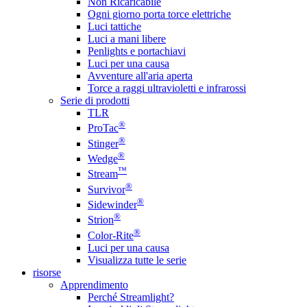
Non Ricaricabile
Ogni giorno porta torce elettriche
Luci tattiche
Luci a mani libere
Penlights e portachiavi
Luci per una causa
Avventure all'aria aperta
Torce a raggi ultravioletti e infrarossi
Serie di prodotti
TLR
®
ProTac
®
Stinger
®
Wedge
™
Stream
®
Survivor
®
Sidewinder
®
Strion
®
Color-Rite
Luci per una causa
Visualizza tutte le serie
risorse
Apprendimento
Perché Streamlight?