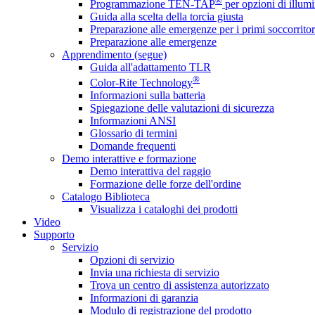
®
Programmazione TEN-TAP
per opzioni di illumi
Guida alla scelta della torcia giusta
Preparazione alle emergenze per i primi soccorritor
Preparazione alle emergenze
Apprendimento (segue)
Guida all'adattamento TLR
®
Color-Rite Technology
Informazioni sulla batteria
Spiegazione delle valutazioni di sicurezza
Informazioni ANSI
Glossario di termini
Domande frequenti
Demo interattive e formazione
Demo interattiva del raggio
Formazione delle forze dell'ordine
Catalogo Biblioteca
Visualizza i cataloghi dei prodotti
Video
Supporto
Servizio
Opzioni di servizio
Invia una richiesta di servizio
Trova un centro di assistenza autorizzato
Informazioni di garanzia
Modulo di registrazione del prodotto