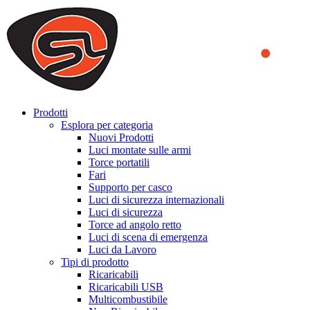
We use cookies to ensure that we provide you the best experience on o
you a better experience. To learn more or to find out how you can di
ACCEPT AND CLOSE
Prodotti
Esplora per categoria
Nuovi Prodotti
Luci montate sulle armi
Torce portatili
Fari
Supporto per casco
Luci di sicurezza internazionali
Luci di sicurezza
Torce ad angolo retto
Luci di scena di emergenza
Luci da Lavoro
Tipi di prodotto
Ricaricabili
Ricaricabili USB
Multicombustibile