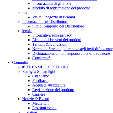
Informazioni di garanzia
Modulo di registrazione del prodotto
Parti
Visita il negozio di ricambi
Informazioni sul Distributore
Sito di Supporto del Distributore
legale
Informativa sulla privacy
Elenco dei brevetti dei prodotti
Termini & Condizioni
Norme di Streamlight relative agli invii di Inventor
Dichiarazione di non responsabilità di traduzione
Conformità
Comunità
#STREAMLIGHTSTRONG
Famiglia Streamlight
Chi Siamo
Feedback
Acquista attrezzatura
Registrazione del prodotto
Carriere
Notizie & Eventi
Media Kit
Prossimi eventi
Iniziative