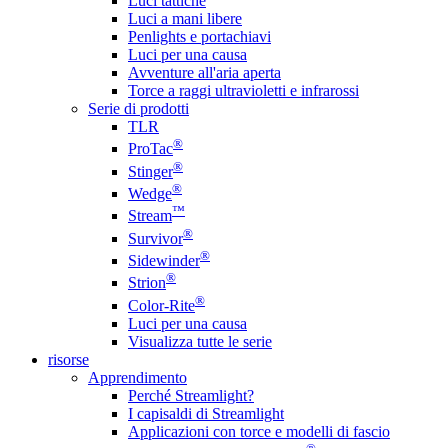
Luci tattiche
Luci a mani libere
Penlights e portachiavi
Luci per una causa
Avventure all'aria aperta
Torce a raggi ultravioletti e infrarossi
Serie di prodotti
TLR
®
ProTac
®
Stinger
®
Wedge
™
Stream
®
Survivor
®
Sidewinder
®
Strion
®
Color-Rite
Luci per una causa
Visualizza tutte le serie
risorse
Apprendimento
Perché Streamlight?
I capisaldi di Streamlight
Applicazioni con torce e modelli di fascio