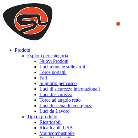
We use cookies to ensure that we provide you the best experience on o
you a better experience. To learn more or to find out how you can di
ACCEPT AND CLOSE
Prodotti
Esplora per categoria
Nuovi Prodotti
Luci montate sulle armi
Torce portatili
Fari
Supporto per casco
Luci di sicurezza internazionali
Luci di sicurezza
Torce ad angolo retto
Luci di scena di emergenza
Luci da Lavoro
Tipi di prodotto
Ricaricabili
Ricaricabili USB
Multicombustibile