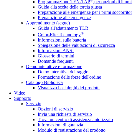
®
Programmazione TEN-TAP
per opzioni di illumi
Guida alla scelta della torcia giusta
Preparazione alle emergenze per i primi soccorritor
Preparazione alle emergenze
Apprendimento (segue)
Guida all'adattamento TLR
®
Color-Rite Technology
Informazioni sulla batteria
Spiegazione delle valutazioni di sicurezza
Informazioni ANSI
Glossario di termini
Domande frequenti
Demo interattive e formazione
Demo interattiva del raggio
Formazione delle forze dell'ordine
Catalogo Biblioteca
Visualizza i cataloghi dei prodotti
Video
Supporto
Servizio
Opzioni di servizio
Invia una richiesta di servizio
Trova un centro di assistenza autorizzato
Informazioni di garanzia
Modulo di registrazione del prodotto