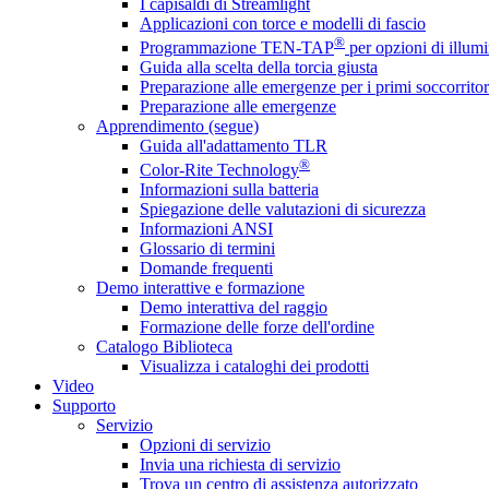
I capisaldi di Streamlight
Applicazioni con torce e modelli di fascio
®
Programmazione TEN-TAP
per opzioni di illumi
Guida alla scelta della torcia giusta
Preparazione alle emergenze per i primi soccorritor
Preparazione alle emergenze
Apprendimento (segue)
Guida all'adattamento TLR
®
Color-Rite Technology
Informazioni sulla batteria
Spiegazione delle valutazioni di sicurezza
Informazioni ANSI
Glossario di termini
Domande frequenti
Demo interattive e formazione
Demo interattiva del raggio
Formazione delle forze dell'ordine
Catalogo Biblioteca
Visualizza i cataloghi dei prodotti
Video
Supporto
Servizio
Opzioni di servizio
Invia una richiesta di servizio
Trova un centro di assistenza autorizzato