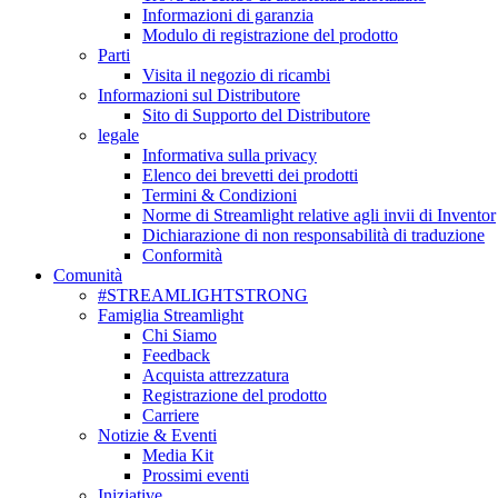
Informazioni di garanzia
Modulo di registrazione del prodotto
Parti
Visita il negozio di ricambi
Informazioni sul Distributore
Sito di Supporto del Distributore
legale
Informativa sulla privacy
Elenco dei brevetti dei prodotti
Termini & Condizioni
Norme di Streamlight relative agli invii di Inventor
Dichiarazione di non responsabilità di traduzione
Conformità
Comunità
#STREAMLIGHTSTRONG
Famiglia Streamlight
Chi Siamo
Feedback
Acquista attrezzatura
Registrazione del prodotto
Carriere
Notizie & Eventi
Media Kit
Prossimi eventi
Iniziative