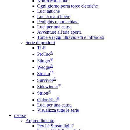
Non Ricaricabile
Ogni giorno porta torce elettriche
Luci tattiche
Luci a mani libere
Penlights e portachiavi
Luci per una causa
Avventure all'aria aperta
Torce a raggi ultravioletti e infrarossi
Serie di prodotti
TLR
®
ProTac
®
Stinger
®
Wedge
™
Stream
®
Survivor
®
Sidewinder
®
Strion
®
Color-Rite
Luci per una causa
Visualizza tutte le serie
risorse
Apprendimento
Perché Streamlight?