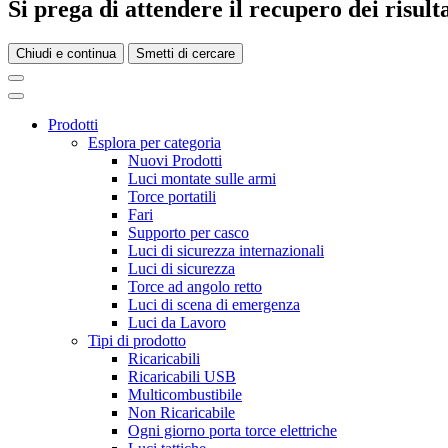
Si prega di attendere il recupero dei risultat
Chiudi e continua
Smetti di cercare
Prodotti
Esplora per categoria
Nuovi Prodotti
Luci montate sulle armi
Torce portatili
Fari
Supporto per casco
Luci di sicurezza internazionali
Luci di sicurezza
Torce ad angolo retto
Luci di scena di emergenza
Luci da Lavoro
Tipi di prodotto
Ricaricabili
Ricaricabili USB
Multicombustibile
Non Ricaricabile
Ogni giorno porta torce elettriche