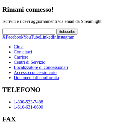
Rimani connesso!
Iscriviti e ricevi aggiornamenti via email da Streamlight.
Subscribe
X
Facebook
YouTube
LinkedIn
Instagram
Circa
Contattaci
Carriere
Centri di Servizio
Localizzatore di concessionari
Accesso concessionario
Documenti di conformità
TELEFONO
1-800-523-7488
1-610-631-0600
FAX