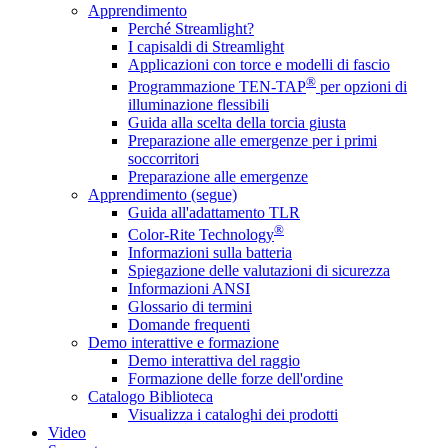
Apprendimento
Perché Streamlight?
I capisaldi di Streamlight
Applicazioni con torce e modelli di fascio
®
Programmazione TEN-TAP
per opzioni di
illuminazione flessibili
Guida alla scelta della torcia giusta
Preparazione alle emergenze per i primi
soccorritori
Preparazione alle emergenze
Apprendimento (segue)
Guida all'adattamento TLR
®
Color-Rite Technology
Informazioni sulla batteria
Spiegazione delle valutazioni di sicurezza
Informazioni ANSI
Glossario di termini
Domande frequenti
Demo interattive e formazione
Demo interattiva del raggio
Formazione delle forze dell'ordine
Catalogo Biblioteca
Visualizza i cataloghi dei prodotti
Video