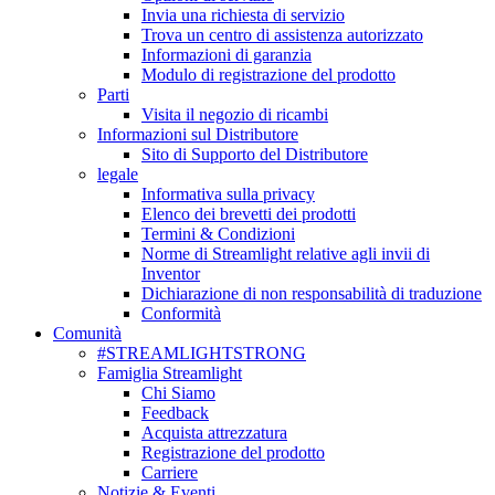
Invia una richiesta di servizio
Trova un centro di assistenza autorizzato
Informazioni di garanzia
Modulo di registrazione del prodotto
Parti
Visita il negozio di ricambi
Informazioni sul Distributore
Sito di Supporto del Distributore
legale
Informativa sulla privacy
Elenco dei brevetti dei prodotti
Termini & Condizioni
Norme di Streamlight relative agli invii di
Inventor
Dichiarazione di non responsabilità di traduzione
Conformità
Comunità
#STREAMLIGHTSTRONG
Famiglia Streamlight
Chi Siamo
Feedback
Acquista attrezzatura
Registrazione del prodotto
Carriere
Notizie & Eventi