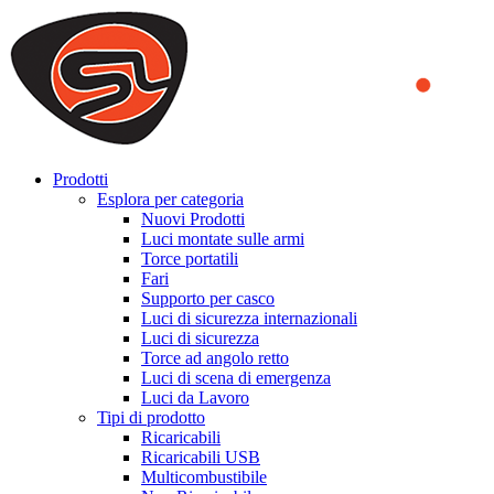
We use cookies to ensure that we provide you the best experience
on our website. By continuing to browse this website, you accept
that cookies are used to help us analyze how the website is used and
to offer you a better experience. To learn more or to find out how
you can disable cookies, you can access our
Privacy Policy
.
ACCEPT AND CLOSE
Prodotti
Esplora per categoria
Nuovi Prodotti
Luci montate sulle armi
Torce portatili
Fari
Supporto per casco
Luci di sicurezza internazionali
Luci di sicurezza
Torce ad angolo retto
Luci di scena di emergenza
Luci da Lavoro
Tipi di prodotto
Ricaricabili
Ricaricabili USB
Multicombustibile