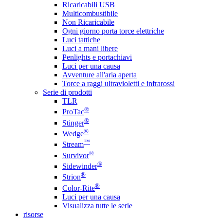
Ricaricabili USB
Multicombustibile
Non Ricaricabile
Ogni giorno porta torce elettriche
Luci tattiche
Luci a mani libere
Penlights e portachiavi
Luci per una causa
Avventure all'aria aperta
Torce a raggi ultravioletti e infrarossi
Serie di prodotti
TLR
®
ProTac
®
Stinger
®
Wedge
™
Stream
®
Survivor
®
Sidewinder
®
Strion
®
Color-Rite
Luci per una causa
Visualizza tutte le serie
risorse