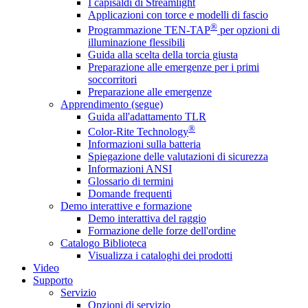
I capisaldi di Streamlight
Applicazioni con torce e modelli di fascio
®
Programmazione TEN-TAP
per opzioni di
illuminazione flessibili
Guida alla scelta della torcia giusta
Preparazione alle emergenze per i primi
soccorritori
Preparazione alle emergenze
Apprendimento (segue)
Guida all'adattamento TLR
®
Color-Rite Technology
Informazioni sulla batteria
Spiegazione delle valutazioni di sicurezza
Informazioni ANSI
Glossario di termini
Domande frequenti
Demo interattive e formazione
Demo interattiva del raggio
Formazione delle forze dell'ordine
Catalogo Biblioteca
Visualizza i cataloghi dei prodotti
Video
Supporto
Servizio
Opzioni di servizio