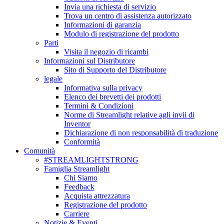
Invia una richiesta di servizio
Trova un centro di assistenza autorizzato
Informazioni di garanzia
Modulo di registrazione del prodotto
Parti
Visita il negozio di ricambi
Informazioni sul Distributore
Sito di Supporto del Distributore
legale
Informativa sulla privacy
Elenco dei brevetti dei prodotti
Termini & Condizioni
Norme di Streamlight relative agli invii di
Inventor
Dichiarazione di non responsabilità di traduzione
Conformità
Comunità
#STREAMLIGHTSTRONG
Famiglia Streamlight
Chi Siamo
Feedback
Acquista attrezzatura
Registrazione del prodotto
Carriere
Notizie & Eventi