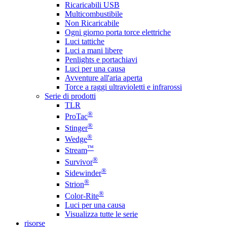
Ricaricabili USB
Multicombustibile
Non Ricaricabile
Ogni giorno porta torce elettriche
Luci tattiche
Luci a mani libere
Penlights e portachiavi
Luci per una causa
Avventure all'aria aperta
Torce a raggi ultravioletti e infrarossi
Serie di prodotti
TLR
®
ProTac
®
Stinger
®
Wedge
™
Stream
®
Survivor
®
Sidewinder
®
Strion
®
Color-Rite
Luci per una causa
Visualizza tutte le serie
risorse