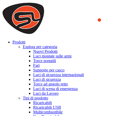
We use cookies to ensure that we provide you the best experience
on our website. By continuing to browse this website, you accept
that cookies are used to help us analyze how the website is used and
to offer you a better experience. To learn more or to find out how
you can disable cookies, you can access our
Privacy Policy
.
ACCEPT AND CLOSE
Prodotti
Esplora per categoria
Nuovi Prodotti
Luci montate sulle armi
Torce portatili
Fari
Supporto per casco
Luci di sicurezza internazionali
Luci di sicurezza
Torce ad angolo retto
Luci di scena di emergenza
Luci da Lavoro
Tipi di prodotto
Ricaricabili
Ricaricabili USB
Multicombustibile