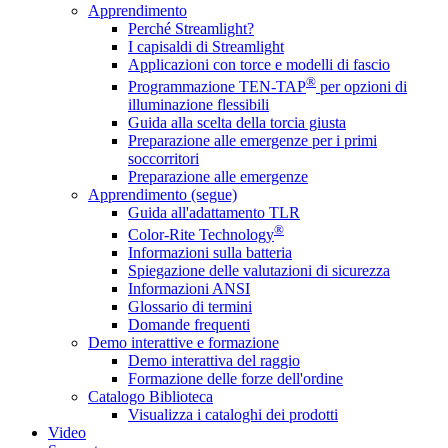
Apprendimento
Perché Streamlight?
I capisaldi di Streamlight
Applicazioni con torce e modelli di fascio
®
Programmazione TEN-TAP
per opzioni di
illuminazione flessibili
Guida alla scelta della torcia giusta
Preparazione alle emergenze per i primi
soccorritori
Preparazione alle emergenze
Apprendimento (segue)
Guida all'adattamento TLR
®
Color-Rite Technology
Informazioni sulla batteria
Spiegazione delle valutazioni di sicurezza
Informazioni ANSI
Glossario di termini
Domande frequenti
Demo interattive e formazione
Demo interattiva del raggio
Formazione delle forze dell'ordine
Catalogo Biblioteca
Visualizza i cataloghi dei prodotti
Video