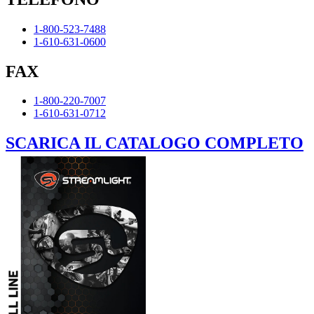
1-800-523-7488
1-610-631-0600
FAX
1-800-220-7007
1-610-631-0712
SCARICA IL CATALOGO COMPLETO