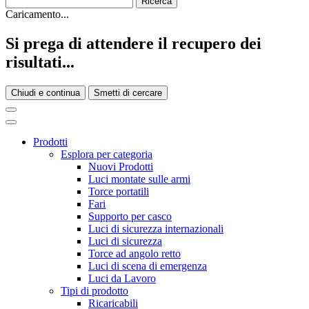
Caricamento...
Si prega di attendere il recupero dei
risultati...
Chiudi e continua
Smetti di cercare
Prodotti
Esplora per categoria
Nuovi Prodotti
Luci montate sulle armi
Torce portatili
Fari
Supporto per casco
Luci di sicurezza internazionali
Luci di sicurezza
Torce ad angolo retto
Luci di scena di emergenza
Luci da Lavoro
Tipi di prodotto
Ricaricabili