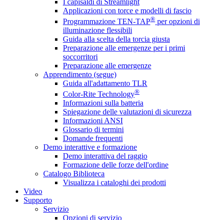
I capisaldi di Streamlight
Applicazioni con torce e modelli di fascio
®
Programmazione TEN-TAP
per opzioni di
illuminazione flessibili
Guida alla scelta della torcia giusta
Preparazione alle emergenze per i primi
soccorritori
Preparazione alle emergenze
Apprendimento (segue)
Guida all'adattamento TLR
®
Color-Rite Technology
Informazioni sulla batteria
Spiegazione delle valutazioni di sicurezza
Informazioni ANSI
Glossario di termini
Domande frequenti
Demo interattive e formazione
Demo interattiva del raggio
Formazione delle forze dell'ordine
Catalogo Biblioteca
Visualizza i cataloghi dei prodotti
Video
Supporto
Servizio
Opzioni di servizio