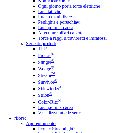
Non Ricaricabile
Ogni giorno porta torce elettriche
Luci tattiche
Luci a mani libere
Penlights e portachiavi
Luci per una causa
Avventure all'aria aperta
Torce a raggi ultravioletti e infrarossi
Serie di prodotti
TLR
®
ProTac
®
Stinger
®
Wedge
™
Stream
®
Survivor
®
Sidewinder
®
Strion
®
Color-Rite
Luci per una causa
Visualizza tutte le serie
risorse
Apprendimento
Perché Streamlight?