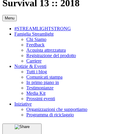
Survival 13 :: 2018
Menu
#STREAMLIGHTSTRONG
Famiglia Streamlight
Chi Siamo
Feedback
Acquista attrezzatura
Registrazione del prodotto
Carriere
Notizie & Eventi
Tutti i blog
Comunicati stampa
In primo piano in
Testimonianze
Media Kit
Prossimi eventi
Iniziative
Organizzazioni che supportiamo
Programma di riciclaggio