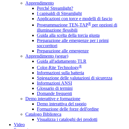
Apprendimento
Perché Streamlight?
I capisaldi di Streamlight
Applicazioni con torce e modelli di fascio
®
Programmazione TEN-TAP
per opzioni di
illuminazione flessibili
Guida alla scelta della torcia giusta
Preparazione alle emergenze per i primi
soccorritori
Preparazione alle emergenze
Apprendimento (segue)
Guida all'adattamento TLR
®
Color-Rite Technology
Informazioni sulla batteria
Spiegazione delle valutazioni di sicurezza
Informazioni ANSI
Glossario di termini
Domande frequenti
Demo interattive e formazione
Demo interattiva del raggio
Formazione delle forze dell'ordine
Catalogo Biblioteca
Visualizza i cataloghi dei prodotti
Video