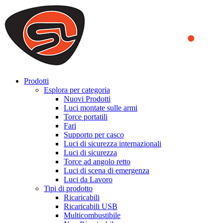
We use cookies to ensure that we provide you the best experience
on our website. By continuing to browse this website, you accept
that cookies are used to help us analyze how the website is used and
to offer you a better experience. To learn more or to find out how
you can disable cookies, you can access our
Privacy Policy
.
ACCEPT AND CLOSE
Prodotti
Esplora per categoria
Nuovi Prodotti
Luci montate sulle armi
Torce portatili
Fari
Supporto per casco
Luci di sicurezza internazionali
Luci di sicurezza
Torce ad angolo retto
Luci di scena di emergenza
Luci da Lavoro
Tipi di prodotto
Ricaricabili
Ricaricabili USB
Multicombustibile