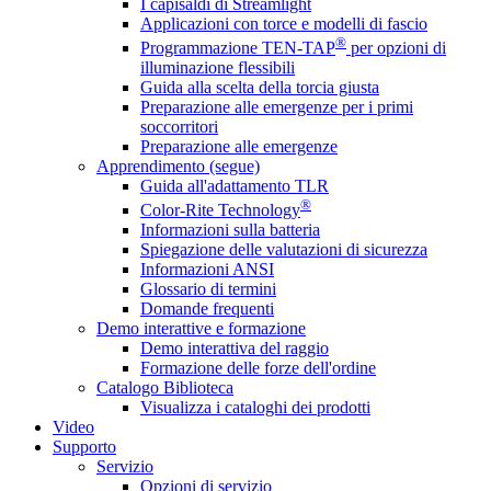
I capisaldi di Streamlight
Applicazioni con torce e modelli di fascio
®
Programmazione TEN-TAP
per opzioni di
illuminazione flessibili
Guida alla scelta della torcia giusta
Preparazione alle emergenze per i primi
soccorritori
Preparazione alle emergenze
Apprendimento (segue)
Guida all'adattamento TLR
®
Color-Rite Technology
Informazioni sulla batteria
Spiegazione delle valutazioni di sicurezza
Informazioni ANSI
Glossario di termini
Domande frequenti
Demo interattive e formazione
Demo interattiva del raggio
Formazione delle forze dell'ordine
Catalogo Biblioteca
Visualizza i cataloghi dei prodotti
Video
Supporto
Servizio
Opzioni di servizio