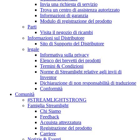
Invia una richiesta di servizio
Trova un centro di assistenza autorizzato
Informazioni di garanzia
Modulo di registrazione del prodotto
Parti
Visita il negozio di ricambi
Informazioni sul Distributore
Sito di Supporto del Distributore
legale
Informativa sulla privacy
Elenco dei brevetti dei prodotti
Termini & Condizioni
Norme di Streamlight relative agli invii di
Inventor
Dichiarazione di non responsabilità di traduzione
Conformità
Comunità
#STREAMLIGHTSTRONG
Famiglia Streamlight
Chi Siamo
Feedback
Acquista attrezzatura
Registrazione del prodotto
Carriere
Notizie & Eventi