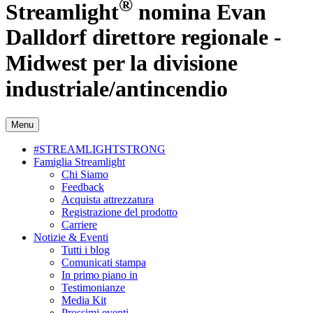
®
Streamlight
nomina Evan
Dalldorf direttore regionale -
Midwest per la divisione
industriale/antincendio
Menu
#STREAMLIGHTSTRONG
Famiglia Streamlight
Chi Siamo
Feedback
Acquista attrezzatura
Registrazione del prodotto
Carriere
Notizie & Eventi
Tutti i blog
Comunicati stampa
In primo piano in
Testimonianze
Media Kit
Prossimi eventi