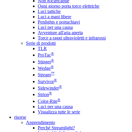
Non Ricaricabile
Ogni giorno porta torce elettriche
Luci tattiche
Luci a mani libere
Penlights e portachiavi
Luci per una causa
Avventure all'aria aperta
Torce a raggi ultravioletti e infrarossi
Serie di prodotti
TLR
®
ProTac
®
Stinger
®
Wedge
™
Stream
®
Survivor
®
Sidewinder
®
Strion
®
Color-Rite
Luci per una causa
Visualizza tutte le serie
risorse
Apprendimento
Perché Streamlight?