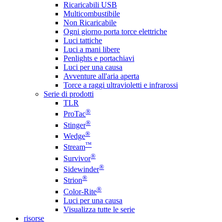
Ricaricabili USB
Multicombustibile
Non Ricaricabile
Ogni giorno porta torce elettriche
Luci tattiche
Luci a mani libere
Penlights e portachiavi
Luci per una causa
Avventure all'aria aperta
Torce a raggi ultravioletti e infrarossi
Serie di prodotti
TLR
®
ProTac
®
Stinger
®
Wedge
™
Stream
®
Survivor
®
Sidewinder
®
Strion
®
Color-Rite
Luci per una causa
Visualizza tutte le serie
risorse