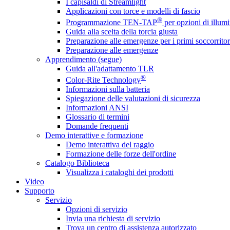
I capisaldi di Streamlight
Applicazioni con torce e modelli di fascio
®
Programmazione TEN-TAP
per opzioni di illumi
Guida alla scelta della torcia giusta
Preparazione alle emergenze per i primi soccorritor
Preparazione alle emergenze
Apprendimento (segue)
Guida all'adattamento TLR
®
Color-Rite Technology
Informazioni sulla batteria
Spiegazione delle valutazioni di sicurezza
Informazioni ANSI
Glossario di termini
Domande frequenti
Demo interattive e formazione
Demo interattiva del raggio
Formazione delle forze dell'ordine
Catalogo Biblioteca
Visualizza i cataloghi dei prodotti
Video
Supporto
Servizio
Opzioni di servizio
Invia una richiesta di servizio
Trova un centro di assistenza autorizzato