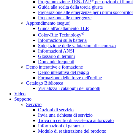
®
Programmazione TEN-TAP
per opzioni di illumi
Guida alla scelta della torcia giusta
Preparazione alle emergenze per i primi soccorritor
Preparazione alle emergenze
Apprendimento (segue)
Guida all'adattamento TLR
®
Color-Rite Technology
Informazioni sulla batteria
Spiegazione delle valutazioni di sicurezza
Informazioni ANSI
Glossario di termini
Domande frequenti
Demo interattive e formazione
Demo interattiva del raggio
Formazione delle forze dell'ordine
Catalogo Biblioteca
Visualizza i cataloghi dei prodotti
Video
Supporto
Servizio
Opzioni di servizio
Invia una richiesta di servizio
Trova un centro di assistenza autorizzato
Informazioni di garanzia
Modulo di registrazione del prodotto