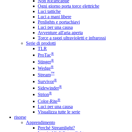
Non Ricaricabile
Ogni giorno porta torce elettriche
Luci tattiche
Luci a mani libere
Penlights e portachiavi
Luci per una causa
Avventure all'aria aperta
Torce a raggi ultravioletti e infrarossi
Serie di prodotti
TLR
®
ProTac
®
Stinger
®
Wedge
™
Stream
®
Survivor
®
Sidewinder
®
Strion
®
Color-Rite
Luci per una causa
Visualizza tutte le serie
risorse
Apprendimento
Perché Streamlight?