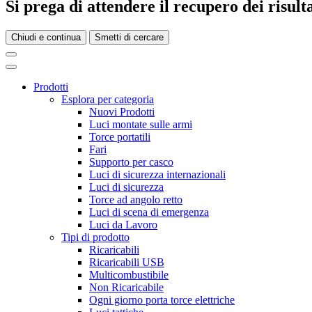
Si prega di attendere il recupero dei risultat
Chiudi e continua
Smetti di cercare
Prodotti
Esplora per categoria
Nuovi Prodotti
Luci montate sulle armi
Torce portatili
Fari
Supporto per casco
Luci di sicurezza internazionali
Luci di sicurezza
Torce ad angolo retto
Luci di scena di emergenza
Luci da Lavoro
Tipi di prodotto
Ricaricabili
Ricaricabili USB
Multicombustibile
Non Ricaricabile
Ogni giorno porta torce elettriche