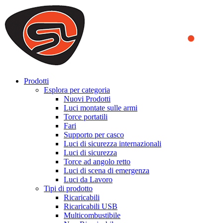
We use cookies to ensure that we provide you the best experience on o
you a better experience. To learn more or to find out how you can di
ACCEPT AND CLOSE
Prodotti
Esplora per categoria
Nuovi Prodotti
Luci montate sulle armi
Torce portatili
Fari
Supporto per casco
Luci di sicurezza internazionali
Luci di sicurezza
Torce ad angolo retto
Luci di scena di emergenza
Luci da Lavoro
Tipi di prodotto
Ricaricabili
Ricaricabili USB
Multicombustibile