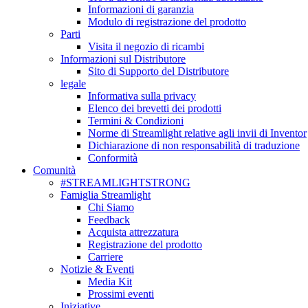
Informazioni di garanzia
Modulo di registrazione del prodotto
Parti
Visita il negozio di ricambi
Informazioni sul Distributore
Sito di Supporto del Distributore
legale
Informativa sulla privacy
Elenco dei brevetti dei prodotti
Termini & Condizioni
Norme di Streamlight relative agli invii di Inventor
Dichiarazione di non responsabilità di traduzione
Conformità
Comunità
#STREAMLIGHTSTRONG
Famiglia Streamlight
Chi Siamo
Feedback
Acquista attrezzatura
Registrazione del prodotto
Carriere
Notizie & Eventi
Media Kit
Prossimi eventi
Iniziative