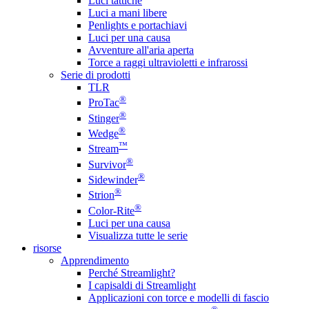
Luci tattiche
Luci a mani libere
Penlights e portachiavi
Luci per una causa
Avventure all'aria aperta
Torce a raggi ultravioletti e infrarossi
Serie di prodotti
TLR
®
ProTac
®
Stinger
®
Wedge
™
Stream
®
Survivor
®
Sidewinder
®
Strion
®
Color-Rite
Luci per una causa
Visualizza tutte le serie
risorse
Apprendimento
Perché Streamlight?
I capisaldi di Streamlight
Applicazioni con torce e modelli di fascio