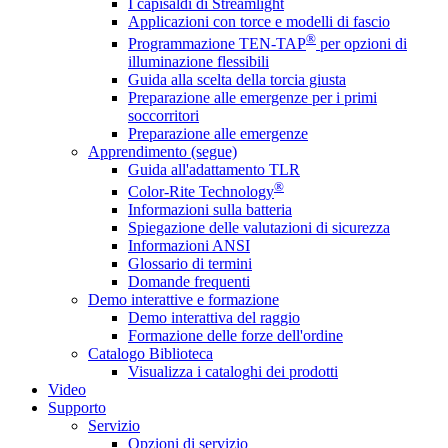
I capisaldi di Streamlight
Applicazioni con torce e modelli di fascio
®
Programmazione TEN-TAP
per opzioni di
illuminazione flessibili
Guida alla scelta della torcia giusta
Preparazione alle emergenze per i primi
soccorritori
Preparazione alle emergenze
Apprendimento (segue)
Guida all'adattamento TLR
®
Color-Rite Technology
Informazioni sulla batteria
Spiegazione delle valutazioni di sicurezza
Informazioni ANSI
Glossario di termini
Domande frequenti
Demo interattive e formazione
Demo interattiva del raggio
Formazione delle forze dell'ordine
Catalogo Biblioteca
Visualizza i cataloghi dei prodotti
Video
Supporto
Servizio
Opzioni di servizio