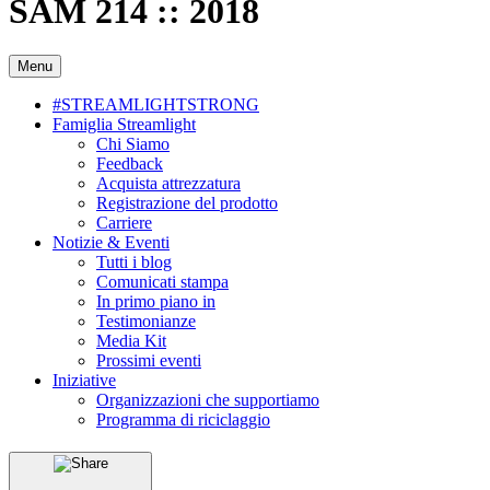
SAM 214 :: 2018
Menu
#STREAMLIGHTSTRONG
Famiglia Streamlight
Chi Siamo
Feedback
Acquista attrezzatura
Registrazione del prodotto
Carriere
Notizie & Eventi
Tutti i blog
Comunicati stampa
In primo piano in
Testimonianze
Media Kit
Prossimi eventi
Iniziative
Organizzazioni che supportiamo
Programma di riciclaggio