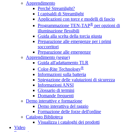
Apprendimento
Perché Streamlight?
I capisaldi di Streamlight
Applicazioni con torce e modelli di fascio
®
Programmazione TEN-TAP
per opzioni di
illuminazione flessibili
Guida alla scelta della torcia giusta
Preparazione alle emergenze per i primi
soccorritori
Preparazione alle emergenze
Apprendimento (segue)
Guida all'adattamento TLR
®
Color-Rite Technology
Informazioni sulla batteria
Spiegazione delle valutazioni di sicurezza
Informazioni ANSI
Glossario di termini
Domande frequenti
Demo interattive e formazione
Demo interattiva del raggio
Formazione delle forze dell'ordine
Catalogo Biblioteca
Visualizza i cataloghi dei prodotti
Video