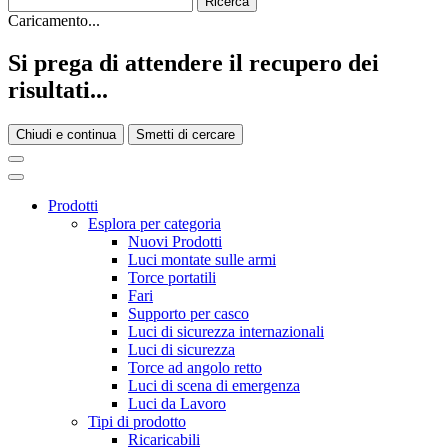
Caricamento...
Si prega di attendere il recupero dei
risultati...
Chiudi e continua
Smetti di cercare
Prodotti
Esplora per categoria
Nuovi Prodotti
Luci montate sulle armi
Torce portatili
Fari
Supporto per casco
Luci di sicurezza internazionali
Luci di sicurezza
Torce ad angolo retto
Luci di scena di emergenza
Luci da Lavoro
Tipi di prodotto
Ricaricabili