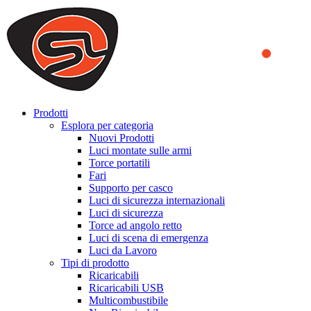
We use cookies to ensure that we provide you the best experience
on our website. By continuing to browse this website, you accept
that cookies are used to help us analyze how the website is used and
to offer you a better experience. To learn more or to find out how
you can disable cookies, you can access our
Privacy Policy
.
ACCEPT AND CLOSE
Prodotti
Esplora per categoria
Nuovi Prodotti
Luci montate sulle armi
Torce portatili
Fari
Supporto per casco
Luci di sicurezza internazionali
Luci di sicurezza
Torce ad angolo retto
Luci di scena di emergenza
Luci da Lavoro
Tipi di prodotto
Ricaricabili
Ricaricabili USB
Multicombustibile