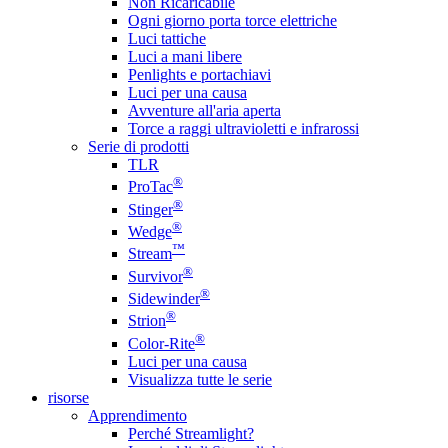
Non Ricaricabile
Ogni giorno porta torce elettriche
Luci tattiche
Luci a mani libere
Penlights e portachiavi
Luci per una causa
Avventure all'aria aperta
Torce a raggi ultravioletti e infrarossi
Serie di prodotti
TLR
®
ProTac
®
Stinger
®
Wedge
™
Stream
®
Survivor
®
Sidewinder
®
Strion
®
Color-Rite
Luci per una causa
Visualizza tutte le serie
risorse
Apprendimento
Perché Streamlight?