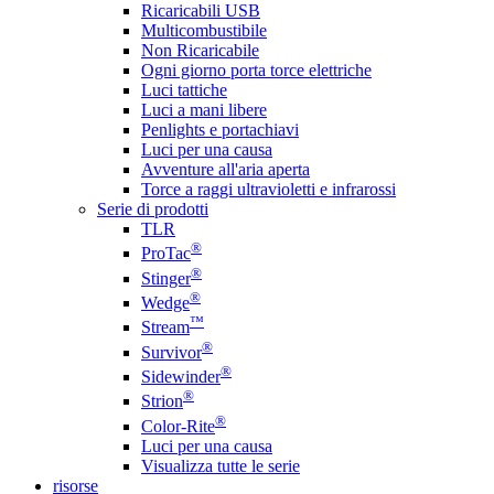
Ricaricabili USB
Multicombustibile
Non Ricaricabile
Ogni giorno porta torce elettriche
Luci tattiche
Luci a mani libere
Penlights e portachiavi
Luci per una causa
Avventure all'aria aperta
Torce a raggi ultravioletti e infrarossi
Serie di prodotti
TLR
®
ProTac
®
Stinger
®
Wedge
™
Stream
®
Survivor
®
Sidewinder
®
Strion
®
Color-Rite
Luci per una causa
Visualizza tutte le serie
risorse