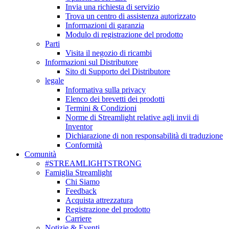
Invia una richiesta di servizio
Trova un centro di assistenza autorizzato
Informazioni di garanzia
Modulo di registrazione del prodotto
Parti
Visita il negozio di ricambi
Informazioni sul Distributore
Sito di Supporto del Distributore
legale
Informativa sulla privacy
Elenco dei brevetti dei prodotti
Termini & Condizioni
Norme di Streamlight relative agli invii di
Inventor
Dichiarazione di non responsabilità di traduzione
Conformità
Comunità
#STREAMLIGHTSTRONG
Famiglia Streamlight
Chi Siamo
Feedback
Acquista attrezzatura
Registrazione del prodotto
Carriere
Notizie & Eventi