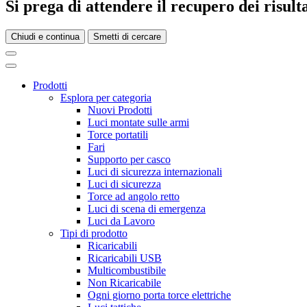
Si prega di attendere il recupero dei risultat
Chiudi e continua
Smetti di cercare
Prodotti
Esplora per categoria
Nuovi Prodotti
Luci montate sulle armi
Torce portatili
Fari
Supporto per casco
Luci di sicurezza internazionali
Luci di sicurezza
Torce ad angolo retto
Luci di scena di emergenza
Luci da Lavoro
Tipi di prodotto
Ricaricabili
Ricaricabili USB
Multicombustibile
Non Ricaricabile
Ogni giorno porta torce elettriche