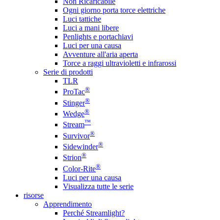
Non Ricaricabile
Ogni giorno porta torce elettriche
Luci tattiche
Luci a mani libere
Penlights e portachiavi
Luci per una causa
Avventure all'aria aperta
Torce a raggi ultravioletti e infrarossi
Serie di prodotti
TLR
®
ProTac
®
Stinger
®
Wedge
™
Stream
®
Survivor
®
Sidewinder
®
Strion
®
Color-Rite
Luci per una causa
Visualizza tutte le serie
risorse
Apprendimento
Perché Streamlight?