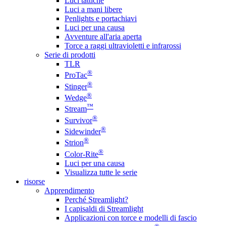
Luci tattiche
Luci a mani libere
Penlights e portachiavi
Luci per una causa
Avventure all'aria aperta
Torce a raggi ultravioletti e infrarossi
Serie di prodotti
TLR
®
ProTac
®
Stinger
®
Wedge
™
Stream
®
Survivor
®
Sidewinder
®
Strion
®
Color-Rite
Luci per una causa
Visualizza tutte le serie
risorse
Apprendimento
Perché Streamlight?
I capisaldi di Streamlight
Applicazioni con torce e modelli di fascio