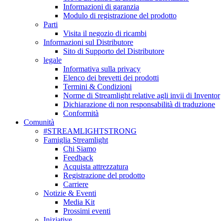
Informazioni di garanzia
Modulo di registrazione del prodotto
Parti
Visita il negozio di ricambi
Informazioni sul Distributore
Sito di Supporto del Distributore
legale
Informativa sulla privacy
Elenco dei brevetti dei prodotti
Termini & Condizioni
Norme di Streamlight relative agli invii di Inventor
Dichiarazione di non responsabilità di traduzione
Conformità
Comunità
#STREAMLIGHTSTRONG
Famiglia Streamlight
Chi Siamo
Feedback
Acquista attrezzatura
Registrazione del prodotto
Carriere
Notizie & Eventi
Media Kit
Prossimi eventi
Iniziative