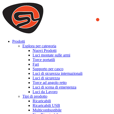
We use cookies to ensure that we provide you the best experience on o
you a better experience. To learn more or to find out how you can di
ACCEPT AND CLOSE
Prodotti
Esplora per categoria
Nuovi Prodotti
Luci montate sulle armi
Torce portatili
Fari
Supporto per casco
Luci di sicurezza internazionali
Luci di sicurezza
Torce ad angolo retto
Luci di scena di emergenza
Luci da Lavoro
Tipi di prodotto
Ricaricabili
Ricaricabili USB
Multicombustibile