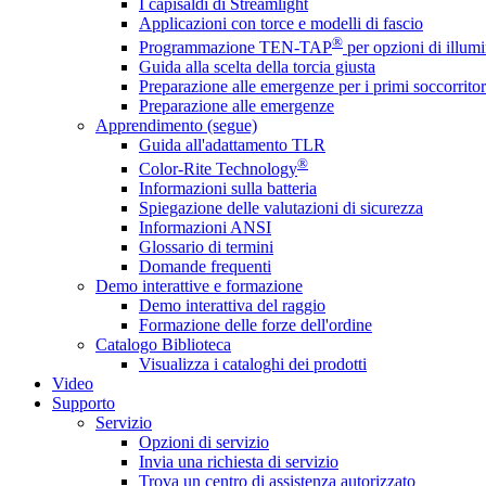
I capisaldi di Streamlight
Applicazioni con torce e modelli di fascio
®
Programmazione TEN-TAP
per opzioni di illumi
Guida alla scelta della torcia giusta
Preparazione alle emergenze per i primi soccorritor
Preparazione alle emergenze
Apprendimento (segue)
Guida all'adattamento TLR
®
Color-Rite Technology
Informazioni sulla batteria
Spiegazione delle valutazioni di sicurezza
Informazioni ANSI
Glossario di termini
Domande frequenti
Demo interattive e formazione
Demo interattiva del raggio
Formazione delle forze dell'ordine
Catalogo Biblioteca
Visualizza i cataloghi dei prodotti
Video
Supporto
Servizio
Opzioni di servizio
Invia una richiesta di servizio
Trova un centro di assistenza autorizzato