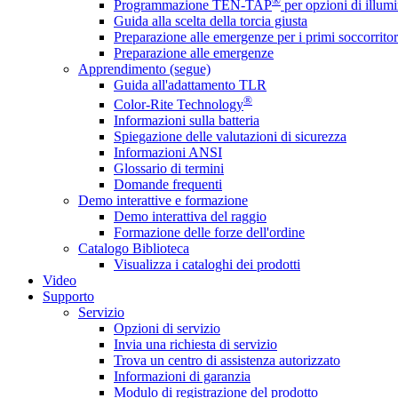
®
Programmazione TEN-TAP
per opzioni di illumi
Guida alla scelta della torcia giusta
Preparazione alle emergenze per i primi soccorritor
Preparazione alle emergenze
Apprendimento (segue)
Guida all'adattamento TLR
®
Color-Rite Technology
Informazioni sulla batteria
Spiegazione delle valutazioni di sicurezza
Informazioni ANSI
Glossario di termini
Domande frequenti
Demo interattive e formazione
Demo interattiva del raggio
Formazione delle forze dell'ordine
Catalogo Biblioteca
Visualizza i cataloghi dei prodotti
Video
Supporto
Servizio
Opzioni di servizio
Invia una richiesta di servizio
Trova un centro di assistenza autorizzato
Informazioni di garanzia
Modulo di registrazione del prodotto