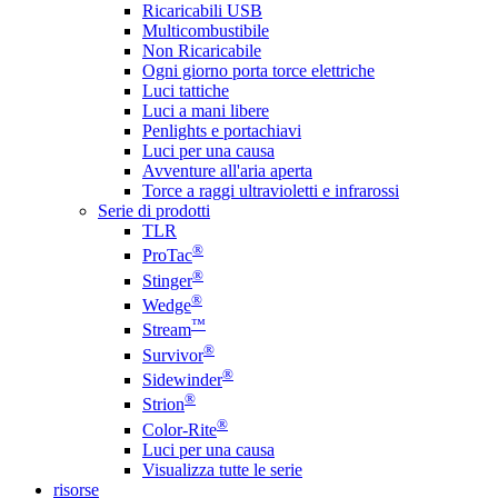
Ricaricabili USB
Multicombustibile
Non Ricaricabile
Ogni giorno porta torce elettriche
Luci tattiche
Luci a mani libere
Penlights e portachiavi
Luci per una causa
Avventure all'aria aperta
Torce a raggi ultravioletti e infrarossi
Serie di prodotti
TLR
®
ProTac
®
Stinger
®
Wedge
™
Stream
®
Survivor
®
Sidewinder
®
Strion
®
Color-Rite
Luci per una causa
Visualizza tutte le serie
risorse