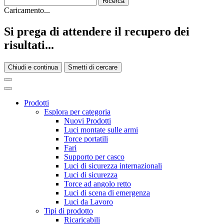
Caricamento...
Si prega di attendere il recupero dei
risultati...
Chiudi e continua
Smetti di cercare
Prodotti
Esplora per categoria
Nuovi Prodotti
Luci montate sulle armi
Torce portatili
Fari
Supporto per casco
Luci di sicurezza internazionali
Luci di sicurezza
Torce ad angolo retto
Luci di scena di emergenza
Luci da Lavoro
Tipi di prodotto
Ricaricabili