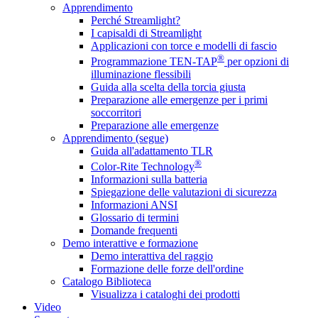
Apprendimento
Perché Streamlight?
I capisaldi di Streamlight
Applicazioni con torce e modelli di fascio
®
Programmazione TEN-TAP
per opzioni di
illuminazione flessibili
Guida alla scelta della torcia giusta
Preparazione alle emergenze per i primi
soccorritori
Preparazione alle emergenze
Apprendimento (segue)
Guida all'adattamento TLR
®
Color-Rite Technology
Informazioni sulla batteria
Spiegazione delle valutazioni di sicurezza
Informazioni ANSI
Glossario di termini
Domande frequenti
Demo interattive e formazione
Demo interattiva del raggio
Formazione delle forze dell'ordine
Catalogo Biblioteca
Visualizza i cataloghi dei prodotti
Video