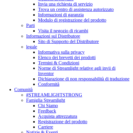
Invia una richiesta di servizio
Trova un centro di assistenza autorizzato
Informazioni di garanzia
Modulo di registrazione del prodotto
Parti
Visita il negozio di ricambi
Informazioni sul Distributore
Sito di Supporto del Distributore
legale
Informativa sulla privacy
Elenco dei brevetti dei prodotti
Termini & Condizioni
Norme di Streamlight relative agli invii di
Inventor
Dichiarazione di non responsabilità di traduzione
Conformità
Comunità
#STREAMLIGHTSTRONG
Famiglia Streamlight
Chi Siamo
Feedback
Acquista attrezzatura
Registrazione del prodotto
Carriere
Notizie & Eventi