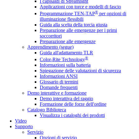
I capisaldi di Streamlight
Applicazioni con torce e modelli di fascio
®
Programmazione TEN-TAP
per opzioni di
illuminazione flessibili
Guida alla scelta della torcia giusta
Preparazione alle emergenze per i primi
soccorritori
Preparazione alle emergenze
Apprendimento (segue)
Guida all'adattamento TLR
®
Color-Rite Technology
Informazioni sulla batteria
Spiegazione delle valutazioni di sicurezza
Informazioni ANSI
Glossario di termini
Domande frequenti
Demo interattive e formazione
Demo interattiva del raggio
Formazione delle forze dell'ordine
Catalogo Biblioteca
Visualizza i cataloghi dei prodotti
Video
Supporto
Servizio
Opzioni di servizio