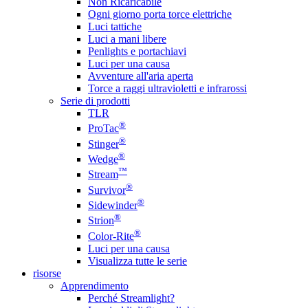
Non Ricaricabile
Ogni giorno porta torce elettriche
Luci tattiche
Luci a mani libere
Penlights e portachiavi
Luci per una causa
Avventure all'aria aperta
Torce a raggi ultravioletti e infrarossi
Serie di prodotti
TLR
®
ProTac
®
Stinger
®
Wedge
™
Stream
®
Survivor
®
Sidewinder
®
Strion
®
Color-Rite
Luci per una causa
Visualizza tutte le serie
risorse
Apprendimento
Perché Streamlight?