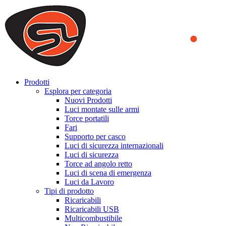
We use cookies to ensure that we provide you the best experience
on our website. By continuing to browse this website, you accept
that cookies are used to help us analyze how the website is used and
to offer you a better experience. To learn more or to find out how
you can disable cookies, you can access our
Privacy Policy
.
ACCEPT AND CLOSE
Prodotti
Esplora per categoria
Nuovi Prodotti
Luci montate sulle armi
Torce portatili
Fari
Supporto per casco
Luci di sicurezza internazionali
Luci di sicurezza
Torce ad angolo retto
Luci di scena di emergenza
Luci da Lavoro
Tipi di prodotto
Ricaricabili
Ricaricabili USB
Multicombustibile