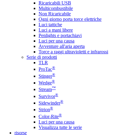
Ricaricabili USB
Multicombustibile
Non Ricaricabile
Ogni giorno porta torce elettriche
Luci tattiche
Luci a mani libere
Penlights e portachiavi
Luci per una causa
Avventure all'aria aperta
Torce a raggi ultravioletti e infrarossi
Serie di prodotti
TLR
®
ProTac
®
Stinger
®
Wedge
™
Stream
®
Survivor
®
Sidewinder
®
Strion
®
Color-Rite
Luci per una causa
Visualizza tutte le serie
risorse