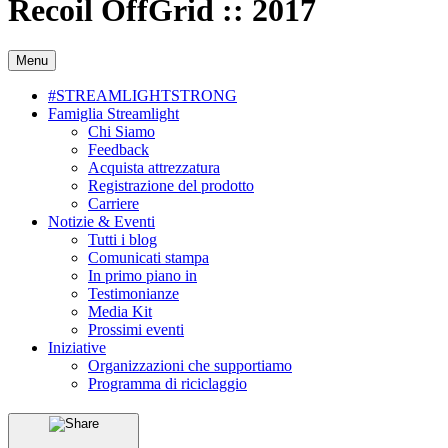
Recoil OffGrid :: 2017
Menu
#STREAMLIGHTSTRONG
Famiglia Streamlight
Chi Siamo
Feedback
Acquista attrezzatura
Registrazione del prodotto
Carriere
Notizie & Eventi
Tutti i blog
Comunicati stampa
In primo piano in
Testimonianze
Media Kit
Prossimi eventi
Iniziative
Organizzazioni che supportiamo
Programma di riciclaggio