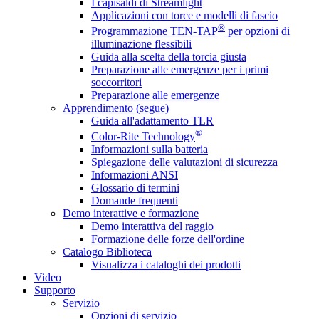
I capisaldi di Streamlight
Applicazioni con torce e modelli di fascio
®
Programmazione TEN-TAP
per opzioni di
illuminazione flessibili
Guida alla scelta della torcia giusta
Preparazione alle emergenze per i primi
soccorritori
Preparazione alle emergenze
Apprendimento (segue)
Guida all'adattamento TLR
®
Color-Rite Technology
Informazioni sulla batteria
Spiegazione delle valutazioni di sicurezza
Informazioni ANSI
Glossario di termini
Domande frequenti
Demo interattive e formazione
Demo interattiva del raggio
Formazione delle forze dell'ordine
Catalogo Biblioteca
Visualizza i cataloghi dei prodotti
Video
Supporto
Servizio
Opzioni di servizio