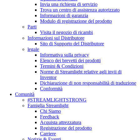
Invia una richiesta di servizio
Trova un centro di assistenza autorizzato
Informazioni di garanzia
Modulo di registrazione del prodotto
Parti
Visita il negozio di ricambi
Informazioni sul Distributore
Sito di Supporto del Distributore
legale
Informativa sulla privacy
Elenco dei brevetti dei prodotti
Termini & Condizioni
Norme di Streamlight relative agli invii di
Inventor
Dichiarazione di non responsabilità di traduzione
Conformità
Comunità
#STREAMLIGHTSTRONG
Famiglia Streamlight
Chi Siamo
Feedback
Acquista attrezzatura
Registrazione del prodotto
Carriere
Notizie & Eventi