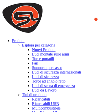
We use cookies to ensure that we provide you the best experience
on our website. By continuing to browse this website, you accept
that cookies are used to help us analyze how the website is used and
to offer you a better experience. To learn more or to find out how
you can disable cookies, you can access our
Privacy Policy
.
ACCEPT AND CLOSE
Prodotti
Esplora per categoria
Nuovi Prodotti
Luci montate sulle armi
Torce portatili
Fari
Supporto per casco
Luci di sicurezza internazionali
Luci di sicurezza
Torce ad angolo retto
Luci di scena di emergenza
Luci da Lavoro
Tipi di prodotto
Ricaricabili
Ricaricabili USB
Multicombustibile