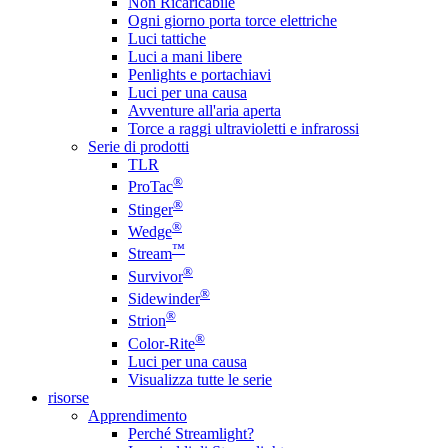
Non Ricaricabile
Ogni giorno porta torce elettriche
Luci tattiche
Luci a mani libere
Penlights e portachiavi
Luci per una causa
Avventure all'aria aperta
Torce a raggi ultravioletti e infrarossi
Serie di prodotti
TLR
®
ProTac
®
Stinger
®
Wedge
™
Stream
®
Survivor
®
Sidewinder
®
Strion
®
Color-Rite
Luci per una causa
Visualizza tutte le serie
risorse
Apprendimento
Perché Streamlight?