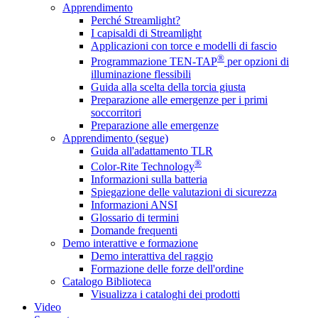
Apprendimento
Perché Streamlight?
I capisaldi di Streamlight
Applicazioni con torce e modelli di fascio
®
Programmazione TEN-TAP
per opzioni di
illuminazione flessibili
Guida alla scelta della torcia giusta
Preparazione alle emergenze per i primi
soccorritori
Preparazione alle emergenze
Apprendimento (segue)
Guida all'adattamento TLR
®
Color-Rite Technology
Informazioni sulla batteria
Spiegazione delle valutazioni di sicurezza
Informazioni ANSI
Glossario di termini
Domande frequenti
Demo interattive e formazione
Demo interattiva del raggio
Formazione delle forze dell'ordine
Catalogo Biblioteca
Visualizza i cataloghi dei prodotti
Video