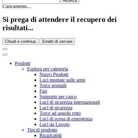
Caricamento...
Si prega di attendere il recupero dei
risultati...
Chiudi e continua
Smetti di cercare
Prodotti
Esplora per categoria
Nuovi Prodotti
Luci montate sulle armi
Torce portatili
Fari
Supporto per casco
Luci di sicurezza internazionali
Luci di sicurezza
Torce ad angolo retto
Luci di scena di emergenza
Luci da Lavoro
Tipi di prodotto
Ricaricabili