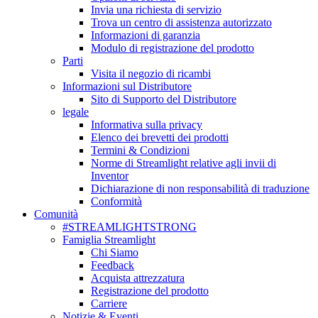
Invia una richiesta di servizio
Trova un centro di assistenza autorizzato
Informazioni di garanzia
Modulo di registrazione del prodotto
Parti
Visita il negozio di ricambi
Informazioni sul Distributore
Sito di Supporto del Distributore
legale
Informativa sulla privacy
Elenco dei brevetti dei prodotti
Termini & Condizioni
Norme di Streamlight relative agli invii di
Inventor
Dichiarazione di non responsabilità di traduzione
Conformità
Comunità
#STREAMLIGHTSTRONG
Famiglia Streamlight
Chi Siamo
Feedback
Acquista attrezzatura
Registrazione del prodotto
Carriere
Notizie & Eventi