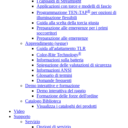
I capisaldi di Streamlight
Applicazioni con torce e modelli di fascio
®
Programmazione TEN-TAP
per opzioni di
illuminazione flessibili
Guida alla scelta della torcia giusta
Preparazione alle emergenze per i primi
soccorritori
Preparazione alle emergenze
Apprendimento (segue)
Guida all'adattamento TLR
®
Color-Rite Technology
Informazioni sulla batteria
Spiegazione delle valutazioni di sicurezza
Informazioni ANSI
Glossario di termini
Domande frequenti
Demo interattive e formazione
Demo interattiva del raggio
Formazione delle forze dell'ordine
Catalogo Biblioteca
Visualizza i cataloghi dei prodotti
Video
Supporto
Servizio
Opzioni di servizio