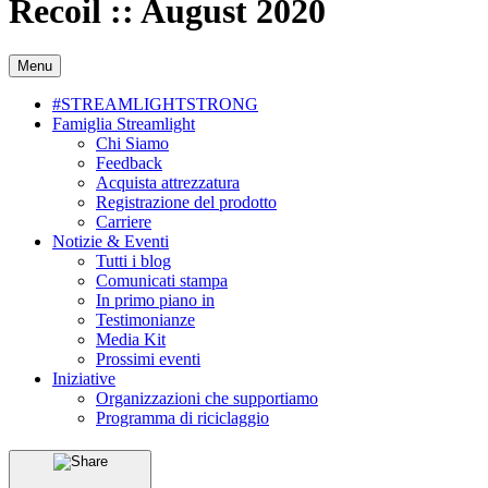
Recoil :: August 2020
Menu
#STREAMLIGHTSTRONG
Famiglia Streamlight
Chi Siamo
Feedback
Acquista attrezzatura
Registrazione del prodotto
Carriere
Notizie & Eventi
Tutti i blog
Comunicati stampa
In primo piano in
Testimonianze
Media Kit
Prossimi eventi
Iniziative
Organizzazioni che supportiamo
Programma di riciclaggio