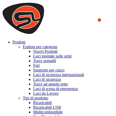
We use cookies to ensure that we provide you the best experience
on our website. By continuing to browse this website, you accept
that cookies are used to help us analyze how the website is used and
to offer you a better experience. To learn more or to find out how
you can disable cookies, you can access our
Privacy Policy
.
ACCEPT AND CLOSE
Prodotti
Esplora per categoria
Nuovi Prodotti
Luci montate sulle armi
Torce portatili
Fari
Supporto per casco
Luci di sicurezza internazionali
Luci di sicurezza
Torce ad angolo retto
Luci di scena di emergenza
Luci da Lavoro
Tipi di prodotto
Ricaricabili
Ricaricabili USB
Multicombustibile