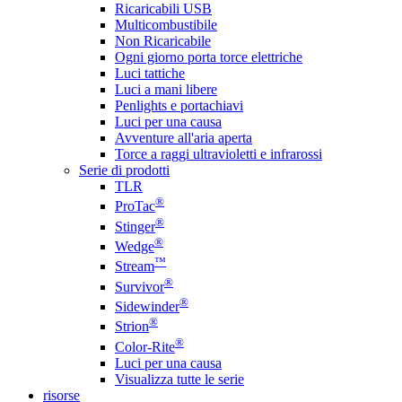
Ricaricabili USB
Multicombustibile
Non Ricaricabile
Ogni giorno porta torce elettriche
Luci tattiche
Luci a mani libere
Penlights e portachiavi
Luci per una causa
Avventure all'aria aperta
Torce a raggi ultravioletti e infrarossi
Serie di prodotti
TLR
®
ProTac
®
Stinger
®
Wedge
™
Stream
®
Survivor
®
Sidewinder
®
Strion
®
Color-Rite
Luci per una causa
Visualizza tutte le serie
risorse