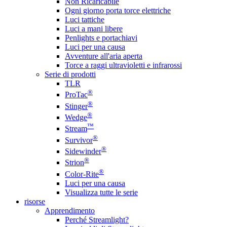
Non Ricaricabile
Ogni giorno porta torce elettriche
Luci tattiche
Luci a mani libere
Penlights e portachiavi
Luci per una causa
Avventure all'aria aperta
Torce a raggi ultravioletti e infrarossi
Serie di prodotti
TLR
®
ProTac
®
Stinger
®
Wedge
™
Stream
®
Survivor
®
Sidewinder
®
Strion
®
Color-Rite
Luci per una causa
Visualizza tutte le serie
risorse
Apprendimento
Perché Streamlight?