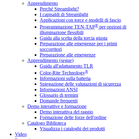
Apprendimento
Perché Streamlight?
I capisaldi di Streamlight
Applicazioni con torce e modelli di fascio
®
Programmazione TEN-TAP
per opzioni di
illuminazione flessibili
Guida alla scelta della torcia giusta
Preparazione alle emergenze per i primi
soccorritori
Preparazione alle emergenze
Apprendimento (segue)
Guida all'adattamento TLR
®
Color-Rite Technology
Informazioni sulla batteria
Spiegazione delle valutazioni di sicurezza
Informazioni ANSI
Glossario di termini
Domande frequenti
Demo interattive e formazione
Demo interattiva del raggio
Formazione delle forze dell'ordine
Catalogo Biblioteca
Visualizza i cataloghi dei prodotti
Video