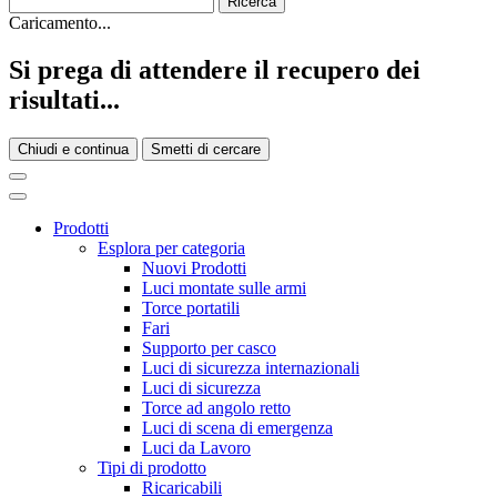
Caricamento...
Si prega di attendere il recupero dei
risultati...
Chiudi e continua
Smetti di cercare
Prodotti
Esplora per categoria
Nuovi Prodotti
Luci montate sulle armi
Torce portatili
Fari
Supporto per casco
Luci di sicurezza internazionali
Luci di sicurezza
Torce ad angolo retto
Luci di scena di emergenza
Luci da Lavoro
Tipi di prodotto
Ricaricabili