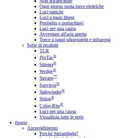
Non Ricaricabile
Ogni giorno porta torce elettriche
Luci tattiche
Luci a mani libere
Penlights e portachiavi
Luci per una causa
Avventure all'aria aperta
Torce a raggi ultravioletti e infrarossi
Serie di prodotti
TLR
®
ProTac
®
Stinger
®
Wedge
™
Stream
®
Survivor
®
Sidewinder
®
Strion
®
Color-Rite
Luci per una causa
Visualizza tutte le serie
risorse
Apprendimento
Perché Streamlight?