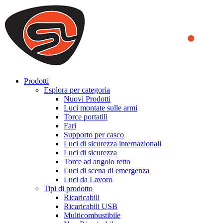
We use cookies to ensure that we provide you the best experience
on our website. By continuing to browse this website, you accept
that cookies are used to help us analyze how the website is used and
to offer you a better experience. To learn more or to find out how
you can disable cookies, you can access our
Privacy Policy
.
ACCEPT AND CLOSE
Prodotti
Esplora per categoria
Nuovi Prodotti
Luci montate sulle armi
Torce portatili
Fari
Supporto per casco
Luci di sicurezza internazionali
Luci di sicurezza
Torce ad angolo retto
Luci di scena di emergenza
Luci da Lavoro
Tipi di prodotto
Ricaricabili
Ricaricabili USB
Multicombustibile