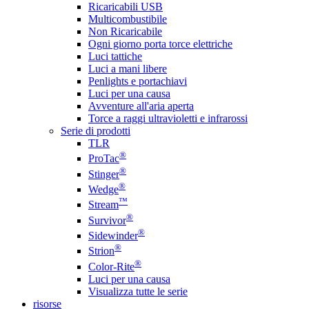
Ricaricabili USB
Multicombustibile
Non Ricaricabile
Ogni giorno porta torce elettriche
Luci tattiche
Luci a mani libere
Penlights e portachiavi
Luci per una causa
Avventure all'aria aperta
Torce a raggi ultravioletti e infrarossi
Serie di prodotti
TLR
®
ProTac
®
Stinger
®
Wedge
™
Stream
®
Survivor
®
Sidewinder
®
Strion
®
Color-Rite
Luci per una causa
Visualizza tutte le serie
risorse