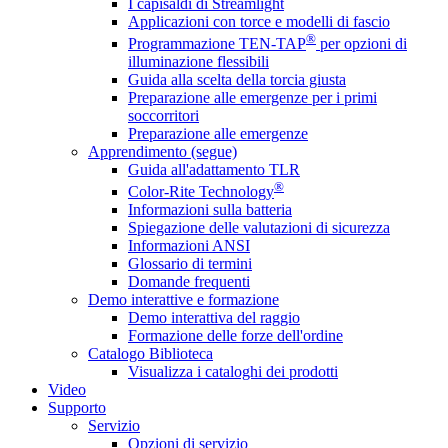
I capisaldi di Streamlight
Applicazioni con torce e modelli di fascio
®
Programmazione TEN-TAP
per opzioni di
illuminazione flessibili
Guida alla scelta della torcia giusta
Preparazione alle emergenze per i primi
soccorritori
Preparazione alle emergenze
Apprendimento (segue)
Guida all'adattamento TLR
®
Color-Rite Technology
Informazioni sulla batteria
Spiegazione delle valutazioni di sicurezza
Informazioni ANSI
Glossario di termini
Domande frequenti
Demo interattive e formazione
Demo interattiva del raggio
Formazione delle forze dell'ordine
Catalogo Biblioteca
Visualizza i cataloghi dei prodotti
Video
Supporto
Servizio
Opzioni di servizio