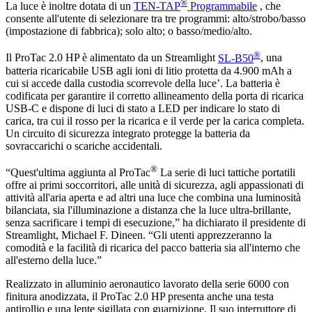
®
La luce è inoltre dotata di un
TEN-TAP
Programmabile
, che
consente all'utente di selezionare tra tre programmi: alto/strobo/basso
(impostazione di fabbrica); solo alto; o basso/medio/alto.
®
Il ProTac 2.0 HP è alimentato da un Streamlight
SL-B50
, una
batteria ricaricabile USB agli ioni di litio protetta da 4.900 mAh a
cui si accede dalla custodia scorrevole della luce’. La batteria è
codificata per garantire il corretto allineamento della porta di ricarica
USB-C e dispone di luci di stato a LED per indicare lo stato di
carica, tra cui il rosso per la ricarica e il verde per la carica completa.
Un circuito di sicurezza integrato protegge la batteria da
sovraccarichi o scariche accidentali.
®
“Quest'ultima aggiunta al ProTac
La serie di luci tattiche portatili
offre ai primi soccorritori, alle unità di sicurezza, agli appassionati di
attività all'aria aperta e ad altri una luce che combina una luminosità
bilanciata, sia l'illuminazione a distanza che la luce ultra-brillante,
senza sacrificare i tempi di esecuzione,” ha dichiarato il presidente di
Streamlight, Michael F. Dineen. “Gli utenti apprezzeranno la
comodità e la facilità di ricarica del pacco batteria sia all'interno che
all'esterno della luce.”
Realizzato in alluminio aeronautico lavorato della serie 6000 con
finitura anodizzata, il ProTac 2.0 HP presenta anche una testa
antirollio e una lente sigillata con guarnizione. Il suo interruttore di