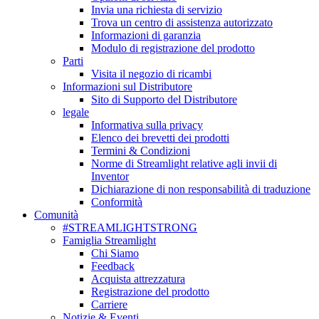
Invia una richiesta di servizio
Trova un centro di assistenza autorizzato
Informazioni di garanzia
Modulo di registrazione del prodotto
Parti
Visita il negozio di ricambi
Informazioni sul Distributore
Sito di Supporto del Distributore
legale
Informativa sulla privacy
Elenco dei brevetti dei prodotti
Termini & Condizioni
Norme di Streamlight relative agli invii di
Inventor
Dichiarazione di non responsabilità di traduzione
Conformità
Comunità
#STREAMLIGHTSTRONG
Famiglia Streamlight
Chi Siamo
Feedback
Acquista attrezzatura
Registrazione del prodotto
Carriere
Notizie & Eventi