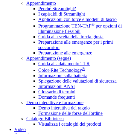
Apprendimento
Perché Streamlight?
I capisaldi di Streamlight
Applicazioni con torce e modelli di fascio
®
Programmazione TEN-TAP
per opzioni di
illuminazione flessibili
Guida alla scelta della torcia giusta
Preparazione alle emergenze per i primi
soccorritori
Preparazione alle emergenze
Apprendimento (segue)
Guida all'adattamento TLR
®
Color-Rite Technology
Informazioni sulla batteria
Spiegazione delle valutazioni di sicurezza
Informazioni ANSI
Glossario di termini
Domande frequenti
Demo interattive e formazione
Demo interattiva del raggio
Formazione delle forze dell'ordine
Catalogo Biblioteca
Visualizza i cataloghi dei prodotti
Video