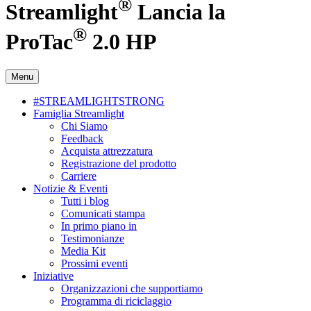
®
Streamlight
Lancia la
®
ProTac
2.0 HP
Menu
#STREAMLIGHTSTRONG
Famiglia Streamlight
Chi Siamo
Feedback
Acquista attrezzatura
Registrazione del prodotto
Carriere
Notizie & Eventi
Tutti i blog
Comunicati stampa
In primo piano in
Testimonianze
Media Kit
Prossimi eventi
Iniziative
Organizzazioni che supportiamo
Programma di riciclaggio