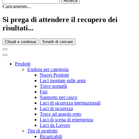
Caricamento...
Si prega di attendere il recupero dei
risultati...
Chiudi e continua
Smetti di cercare
Prodotti
Esplora per categoria
Nuovi Prodotti
Luci montate sulle armi
Torce portatili
Fari
Supporto per casco
Luci di sicurezza internazionali
Luci di sicurezza
Torce ad angolo retto
Luci di scena di emergenza
Luci da Lavoro
Tipi di prodotto
Ricaricabili