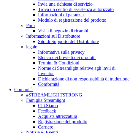
Invia una richiesta di servizio
Trova un centro di assistenza autorizzato
Informazioni di garanzia
Modulo di registrazione del prodotto
Parti
Visita il negozio di ricambi
Informazioni sul Distributore
Sito di Supporto del Distributore
legale
Informativa sulla privacy
Elenco dei brevetti dei prodotti
Termini & Condizioni
Norme di Streamlight relative agli invii di
Inventor
Dichiarazione di non responsabilità di traduzione
Conformità
Comunità
#STREAMLIGHTSTRONG
Famiglia Streamlight
Chi Siamo
Feedback
Acquista attrezzatura
Registrazione del prodotto
Carriere
Notizie & Eventi