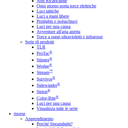
Non Ricaricabile
Ogni giorno porta torce elettriche
Luci tattiche
Luci a mani libere
Penlights e portachiavi
Luci per una causa
Avventure all'aria aperta
Torce a raggi ultravioletti e infrarossi
Serie di prodotti
TLR
®
ProTac
®
Stinger
®
Wedge
™
Stream
®
Survivor
®
Sidewinder
®
Strion
®
Color-Rite
Luci per una causa
Visualizza tutte le serie
risorse
Apprendimento
Perché Streamlight?