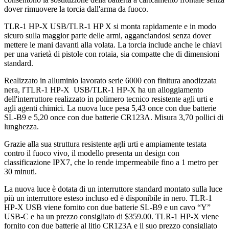
dover rimuovere la torcia dall'arma da fuoco.
TLR-1 HP-X USB/TLR-1 HP X si monta rapidamente e in modo
sicuro sulla maggior parte delle armi, agganciandosi senza dover
mettere le mani davanti alla volata. La torcia include anche le chiavi
per una varietà di pistole con rotaia, sia compatte che di dimensioni
standard.
Realizzato in alluminio lavorato serie 6000 con finitura anodizzata
nera, l'TLR-1 HP-X USB/TLR-1 HP-X ha un alloggiamento
dell'interruttore realizzato in polimero tecnico resistente agli urti e
agli agenti chimici. La nuova luce pesa 5,43 once con due batterie
SL-B9 e 5,20 once con due batterie CR123A. Misura 3,70 pollici di
lunghezza.
Grazie alla sua struttura resistente agli urti e ampiamente testata
contro il fuoco vivo, il modello presenta un design con
classificazione IPX7, che lo rende impermeabile fino a 1 metro per
30 minuti.
La nuova luce è dotata di un interruttore standard montato sulla luce
più un interruttore esteso incluso ed è disponibile in nero. TLR-1
HP-X USB viene fornito con due batterie SL-B9 e un cavo “Y”
USB-C e ha un prezzo consigliato di $359.00. TLR-1 HP-X viene
fornito con due batterie al litio CR123A e il suo prezzo consigliato