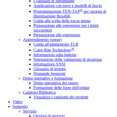
I capisaldi di Streamlight
Applicazioni con torce e modelli di fascio
®
Programmazione TEN-TAP
per opzioni di
illuminazione flessibili
Guida alla scelta della torcia giusta
Preparazione alle emergenze per i primi
soccorritori
Preparazione alle emergenze
Apprendimento (segue)
Guida all'adattamento TLR
®
Color-Rite Technology
Informazioni sulla batteria
Spiegazione delle valutazioni di sicurezza
Informazioni ANSI
Glossario di termini
Domande frequenti
Demo interattive e formazione
Demo interattiva del raggio
Formazione delle forze dell'ordine
Catalogo Biblioteca
Visualizza i cataloghi dei prodotti
Video
Supporto
Servizio
Opzioni di servizio