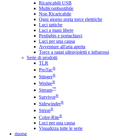
Ricaricabili USB
Multicombustibile
Non Ricaricabile
Ogni giorno porta torce elettriche
Luci tattiche
Luci a mani libere
Penlights e portachiavi
Luci per una causa
Avventure all'aria aperta
Torce a raggi ultravioletti e infrarossi
Serie di prodotti
TLR
®
ProTac
®
Stinger
®
Wedge
™
Stream
®
Survivor
®
Sidewinder
®
Strion
®
Color-Rite
Luci per una causa
Visualizza tutte le serie
risorse