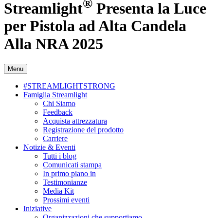
®
Streamlight
Presenta la Luce
per Pistola ad Alta Candela
Alla NRA 2025
Menu
#STREAMLIGHTSTRONG
Famiglia Streamlight
Chi Siamo
Feedback
Acquista attrezzatura
Registrazione del prodotto
Carriere
Notizie & Eventi
Tutti i blog
Comunicati stampa
In primo piano in
Testimonianze
Media Kit
Prossimi eventi
Iniziative
Organizzazioni che supportiamo