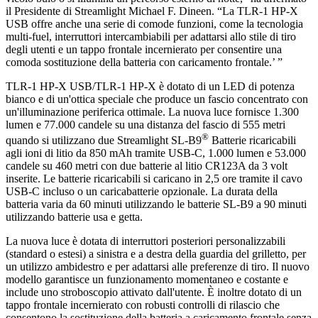
il Presidente di Streamlight Michael F. Dineen. “La TLR-1 HP-X
USB offre anche una serie di comode funzioni, come la tecnologia
multi-fuel, interruttori intercambiabili per adattarsi allo stile di tiro
degli utenti e un tappo frontale incernierato per consentire una
comoda sostituzione della batteria con caricamento frontale.’ ”
TLR-1 HP-X USB/TLR-1 HP-X è dotato di un LED di potenza
bianco e di un'ottica speciale che produce un fascio concentrato con
un'illuminazione periferica ottimale. La nuova luce fornisce 1.300
lumen e 77.000 candele su una distanza del fascio di 555 metri
®
quando si utilizzano due Streamlight SL-B9
Batterie ricaricabili
agli ioni di litio da 850 mAh tramite USB-C, 1.000 lumen e 53.000
candele su 460 metri con due batterie al litio CR123A da 3 volt
inserite. Le batterie ricaricabili si caricano in 2,5 ore tramite il cavo
USB-C incluso o un caricabatterie opzionale. La durata della
batteria varia da 60 minuti utilizzando le batterie SL-B9 a 90 minuti
utilizzando batterie usa e getta.
La nuova luce è dotata di interruttori posteriori personalizzabili
(standard o estesi) a sinistra e a destra della guardia del grilletto, per
un utilizzo ambidestro e per adattarsi alle preferenze di tiro. Il nuovo
modello garantisce un funzionamento momentaneo e costante e
include uno stroboscopio attivato dall'utente. È inoltre dotato di un
tappo frontale incernierato con robusti controlli di rilascio che
consentono la sostituzione della batteria a caricamento frontale senza