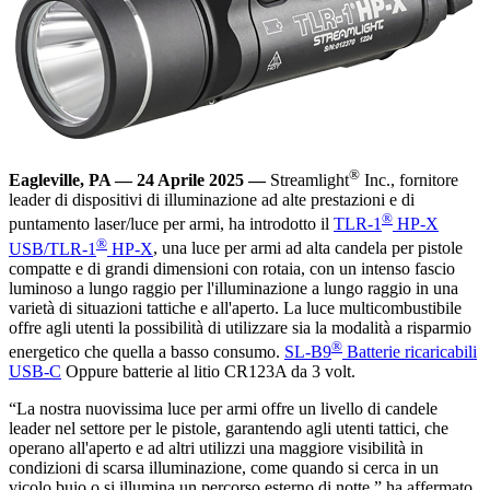
®
Eagleville, PA — 24 Aprile 2025 —
Streamlight
Inc., fornitore
leader di dispositivi di illuminazione ad alte prestazioni e di
®
puntamento laser/luce per armi, ha introdotto il
TLR-1
HP-X
®
USB/TLR-1
HP-X
, una luce per armi ad alta candela per pistole
compatte e di grandi dimensioni con rotaia, con un intenso fascio
luminoso a lungo raggio per l'illuminazione a lungo raggio in una
varietà di situazioni tattiche e all'aperto. La luce multicombustibile
offre agli utenti la possibilità di utilizzare sia la modalità a risparmio
®
energetico che quella a basso consumo.
SL-B9
Batterie ricaricabili
USB-C
Oppure batterie al litio CR123A da 3 volt.
“La nostra nuovissima luce per armi offre un livello di candele
leader nel settore per le pistole, garantendo agli utenti tattici, che
operano all'aperto e ad altri utilizzi una maggiore visibilità in
condizioni di scarsa illuminazione, come quando si cerca in un
vicolo buio o si illumina un percorso esterno di notte,” ha affermato