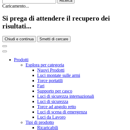
Caricamento...
Si prega di attendere il recupero dei
risultati...
Chiudi e continua
Smetti di cercare
Prodotti
Esplora per categoria
Nuovi Prodotti
Luci montate sulle armi
Torce portatili
Fari
Supporto per casco
Luci di sicurezza internazionali
Luci di sicurezza
Torce ad angolo retto
Luci di scena di emergenza
Luci da Lavoro
Tipi di prodotto
Ricaricabili