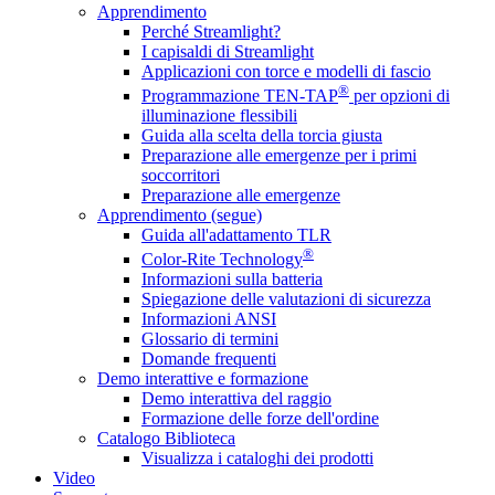
Apprendimento
Perché Streamlight?
I capisaldi di Streamlight
Applicazioni con torce e modelli di fascio
®
Programmazione TEN-TAP
per opzioni di
illuminazione flessibili
Guida alla scelta della torcia giusta
Preparazione alle emergenze per i primi
soccorritori
Preparazione alle emergenze
Apprendimento (segue)
Guida all'adattamento TLR
®
Color-Rite Technology
Informazioni sulla batteria
Spiegazione delle valutazioni di sicurezza
Informazioni ANSI
Glossario di termini
Domande frequenti
Demo interattive e formazione
Demo interattiva del raggio
Formazione delle forze dell'ordine
Catalogo Biblioteca
Visualizza i cataloghi dei prodotti
Video