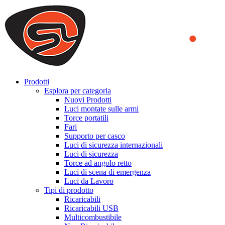
We use cookies to ensure that we provide you the best experience
on our website. By continuing to browse this website, you accept
that cookies are used to help us analyze how the website is used and
to offer you a better experience. To learn more or to find out how
you can disable cookies, you can access our
Privacy Policy
.
ACCEPT AND CLOSE
Prodotti
Esplora per categoria
Nuovi Prodotti
Luci montate sulle armi
Torce portatili
Fari
Supporto per casco
Luci di sicurezza internazionali
Luci di sicurezza
Torce ad angolo retto
Luci di scena di emergenza
Luci da Lavoro
Tipi di prodotto
Ricaricabili
Ricaricabili USB
Multicombustibile