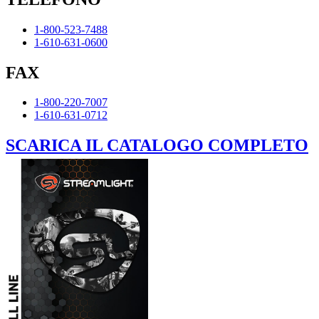
1-800-523-7488
1-610-631-0600
FAX
1-800-220-7007
1-610-631-0712
SCARICA IL CATALOGO COMPLETO