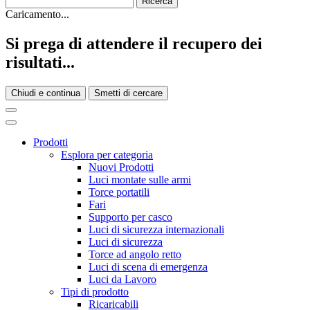
Caricamento...
Si prega di attendere il recupero dei
risultati...
Chiudi e continua
Smetti di cercare
Prodotti
Esplora per categoria
Nuovi Prodotti
Luci montate sulle armi
Torce portatili
Fari
Supporto per casco
Luci di sicurezza internazionali
Luci di sicurezza
Torce ad angolo retto
Luci di scena di emergenza
Luci da Lavoro
Tipi di prodotto
Ricaricabili