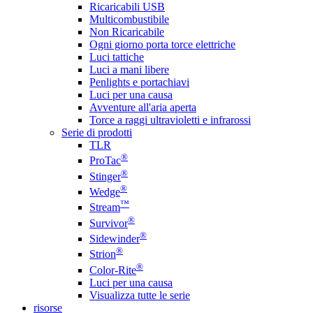
Ricaricabili USB
Multicombustibile
Non Ricaricabile
Ogni giorno porta torce elettriche
Luci tattiche
Luci a mani libere
Penlights e portachiavi
Luci per una causa
Avventure all'aria aperta
Torce a raggi ultravioletti e infrarossi
Serie di prodotti
TLR
®
ProTac
®
Stinger
®
Wedge
™
Stream
®
Survivor
®
Sidewinder
®
Strion
®
Color-Rite
Luci per una causa
Visualizza tutte le serie
risorse