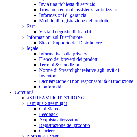
Invia una richiesta di servizio
Trova un centro di assistenza autorizzato
Informazioni di garanzia
Modulo di registrazione del prodotto
Parti
Visita il negozio di ricambi
Informazioni sul Distributore
Sito di Supporto del Distributore
legale
Informativa sulla privacy
Elenco dei brevetti dei prodotti
Termini & Condizioni
Norme di Streamlight relative agli invii di
Inventor
Dichiarazione di non responsabilità di traduzione
Conformità
Comunità
#STREAMLIGHTSTRONG
Famiglia Streamlight
Chi Siamo
Feedback
Acquista attrezzatura
Registrazione del prodotto
Carriere
Notizie & Eventi