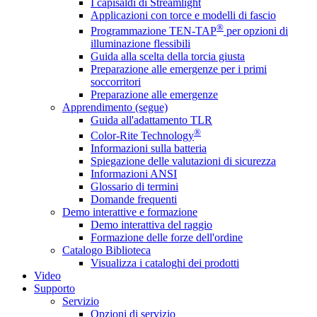
I capisaldi di Streamlight
Applicazioni con torce e modelli di fascio
®
Programmazione TEN-TAP
per opzioni di
illuminazione flessibili
Guida alla scelta della torcia giusta
Preparazione alle emergenze per i primi
soccorritori
Preparazione alle emergenze
Apprendimento (segue)
Guida all'adattamento TLR
®
Color-Rite Technology
Informazioni sulla batteria
Spiegazione delle valutazioni di sicurezza
Informazioni ANSI
Glossario di termini
Domande frequenti
Demo interattive e formazione
Demo interattiva del raggio
Formazione delle forze dell'ordine
Catalogo Biblioteca
Visualizza i cataloghi dei prodotti
Video
Supporto
Servizio
Opzioni di servizio