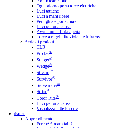
Non Ricaricabile
Ogni giorno porta torce elettriche
Luci tattiche
Luci a mani libere
Penlights e portachiavi
Luci per una causa
Avventure all'aria aperta
Torce a raggi ultravioletti e infrarossi
Serie di prodotti
TLR
®
ProTac
®
Stinger
®
Wedge
™
Stream
®
Survivor
®
Sidewinder
®
Strion
®
Color-Rite
Luci per una causa
Visualizza tutte le serie
risorse
Apprendimento
Perché Streamlight?