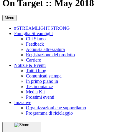
On Target :: May 2018
Menu
#STREAMLIGHTSTRONG
Famiglia Streamlight
Chi Siamo
Feedback
Acquista attrezzatura
Registrazione del prodotto
Carriere
Notizie & Eventi
Tutti i blog
Comunicati stampa
In primo piano in
Testimonianze
Media Kit
Prossimi eventi
Iniziative
Organizzazioni che supportiamo
Programma di riciclaggio