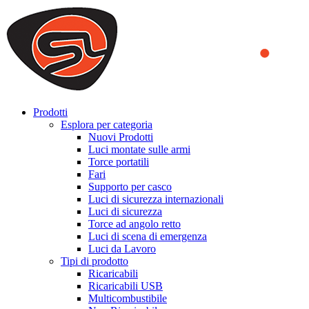
We use cookies to ensure that we provide you the best experience
on our website. By continuing to browse this website, you accept
that cookies are used to help us analyze how the website is used and
to offer you a better experience. To learn more or to find out how
you can disable cookies, you can access our
Privacy Policy
.
ACCEPT AND CLOSE
Prodotti
Esplora per categoria
Nuovi Prodotti
Luci montate sulle armi
Torce portatili
Fari
Supporto per casco
Luci di sicurezza internazionali
Luci di sicurezza
Torce ad angolo retto
Luci di scena di emergenza
Luci da Lavoro
Tipi di prodotto
Ricaricabili
Ricaricabili USB
Multicombustibile