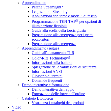
Apprendimento
Perché Streamlight?
I capisaldi di Streamlight
Applicazioni con torce e modelli di fascio
®
Programmazione TEN-TAP
per opzioni di
illuminazione flessibili
Guida alla scelta della torcia giusta
Preparazione alle emergenze per i primi
soccorritori
Preparazione alle emergenze
Apprendimento (segue)
Guida all'adattamento TLR
®
Color-Rite Technology
Informazioni sulla batteria
Spiegazione delle valutazioni di sicurezza
Informazioni ANSI
Glossario di termini
Domande frequenti
Demo interattive e formazione
Demo interattiva del raggio
Formazione delle forze dell'ordine
Catalogo Biblioteca
Visualizza i cataloghi dei prodotti
Video