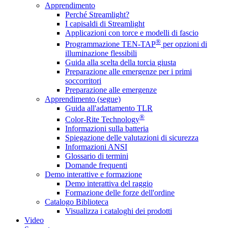
Apprendimento
Perché Streamlight?
I capisaldi di Streamlight
Applicazioni con torce e modelli di fascio
®
Programmazione TEN-TAP
per opzioni di
illuminazione flessibili
Guida alla scelta della torcia giusta
Preparazione alle emergenze per i primi
soccorritori
Preparazione alle emergenze
Apprendimento (segue)
Guida all'adattamento TLR
®
Color-Rite Technology
Informazioni sulla batteria
Spiegazione delle valutazioni di sicurezza
Informazioni ANSI
Glossario di termini
Domande frequenti
Demo interattive e formazione
Demo interattiva del raggio
Formazione delle forze dell'ordine
Catalogo Biblioteca
Visualizza i cataloghi dei prodotti
Video