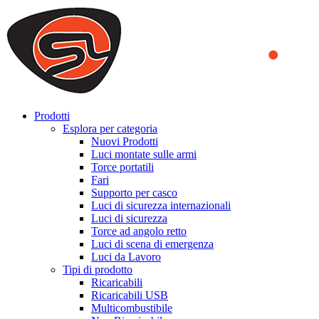
We use cookies to ensure that we provide you the best experience
on our website. By continuing to browse this website, you accept
that cookies are used to help us analyze how the website is used and
to offer you a better experience. To learn more or to find out how
you can disable cookies, you can access our
Privacy Policy
.
ACCEPT AND CLOSE
Prodotti
Esplora per categoria
Nuovi Prodotti
Luci montate sulle armi
Torce portatili
Fari
Supporto per casco
Luci di sicurezza internazionali
Luci di sicurezza
Torce ad angolo retto
Luci di scena di emergenza
Luci da Lavoro
Tipi di prodotto
Ricaricabili
Ricaricabili USB
Multicombustibile