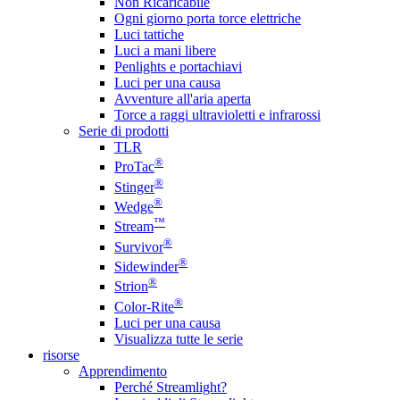
Non Ricaricabile
Ogni giorno porta torce elettriche
Luci tattiche
Luci a mani libere
Penlights e portachiavi
Luci per una causa
Avventure all'aria aperta
Torce a raggi ultravioletti e infrarossi
Serie di prodotti
TLR
®
ProTac
®
Stinger
®
Wedge
™
Stream
®
Survivor
®
Sidewinder
®
Strion
®
Color-Rite
Luci per una causa
Visualizza tutte le serie
risorse
Apprendimento
Perché Streamlight?