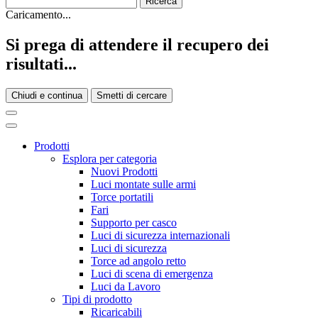
Caricamento...
Si prega di attendere il recupero dei
risultati...
Chiudi e continua
Smetti di cercare
Prodotti
Esplora per categoria
Nuovi Prodotti
Luci montate sulle armi
Torce portatili
Fari
Supporto per casco
Luci di sicurezza internazionali
Luci di sicurezza
Torce ad angolo retto
Luci di scena di emergenza
Luci da Lavoro
Tipi di prodotto
Ricaricabili