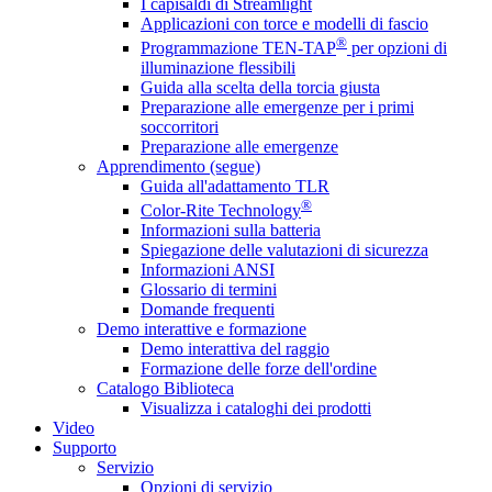
I capisaldi di Streamlight
Applicazioni con torce e modelli di fascio
®
Programmazione TEN-TAP
per opzioni di
illuminazione flessibili
Guida alla scelta della torcia giusta
Preparazione alle emergenze per i primi
soccorritori
Preparazione alle emergenze
Apprendimento (segue)
Guida all'adattamento TLR
®
Color-Rite Technology
Informazioni sulla batteria
Spiegazione delle valutazioni di sicurezza
Informazioni ANSI
Glossario di termini
Domande frequenti
Demo interattive e formazione
Demo interattiva del raggio
Formazione delle forze dell'ordine
Catalogo Biblioteca
Visualizza i cataloghi dei prodotti
Video
Supporto
Servizio
Opzioni di servizio