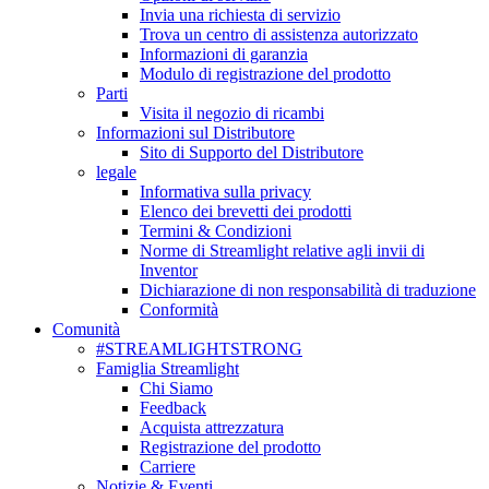
Invia una richiesta di servizio
Trova un centro di assistenza autorizzato
Informazioni di garanzia
Modulo di registrazione del prodotto
Parti
Visita il negozio di ricambi
Informazioni sul Distributore
Sito di Supporto del Distributore
legale
Informativa sulla privacy
Elenco dei brevetti dei prodotti
Termini & Condizioni
Norme di Streamlight relative agli invii di
Inventor
Dichiarazione di non responsabilità di traduzione
Conformità
Comunità
#STREAMLIGHTSTRONG
Famiglia Streamlight
Chi Siamo
Feedback
Acquista attrezzatura
Registrazione del prodotto
Carriere
Notizie & Eventi