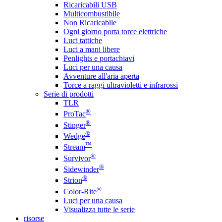
Ricaricabili USB
Multicombustibile
Non Ricaricabile
Ogni giorno porta torce elettriche
Luci tattiche
Luci a mani libere
Penlights e portachiavi
Luci per una causa
Avventure all'aria aperta
Torce a raggi ultravioletti e infrarossi
Serie di prodotti
TLR
®
ProTac
®
Stinger
®
Wedge
™
Stream
®
Survivor
®
Sidewinder
®
Strion
®
Color-Rite
Luci per una causa
Visualizza tutte le serie
risorse