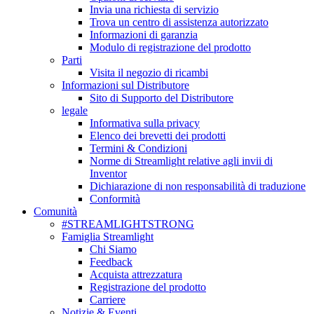
Invia una richiesta di servizio
Trova un centro di assistenza autorizzato
Informazioni di garanzia
Modulo di registrazione del prodotto
Parti
Visita il negozio di ricambi
Informazioni sul Distributore
Sito di Supporto del Distributore
legale
Informativa sulla privacy
Elenco dei brevetti dei prodotti
Termini & Condizioni
Norme di Streamlight relative agli invii di
Inventor
Dichiarazione di non responsabilità di traduzione
Conformità
Comunità
#STREAMLIGHTSTRONG
Famiglia Streamlight
Chi Siamo
Feedback
Acquista attrezzatura
Registrazione del prodotto
Carriere
Notizie & Eventi