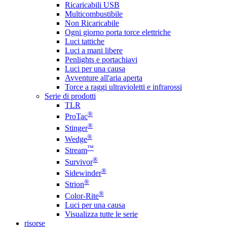
Ricaricabili USB
Multicombustibile
Non Ricaricabile
Ogni giorno porta torce elettriche
Luci tattiche
Luci a mani libere
Penlights e portachiavi
Luci per una causa
Avventure all'aria aperta
Torce a raggi ultravioletti e infrarossi
Serie di prodotti
TLR
®
ProTac
®
Stinger
®
Wedge
™
Stream
®
Survivor
®
Sidewinder
®
Strion
®
Color-Rite
Luci per una causa
Visualizza tutte le serie
risorse