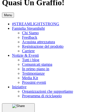
Quasi Un Graffio!
Menu
#STREAMLIGHTSTRONG
Famiglia Streamlight
Chi Siamo
Feedback
Acquista attrezzatura
Registrazione del prodotto
Carriere
Notizie & Eventi
Tutti i blog
Comunicati stampa
In primo piano in
Testimonianze
Media Kit
Prossimi eventi
Iniziative
Organizzazioni che supportiamo
Programma di riciclaggio