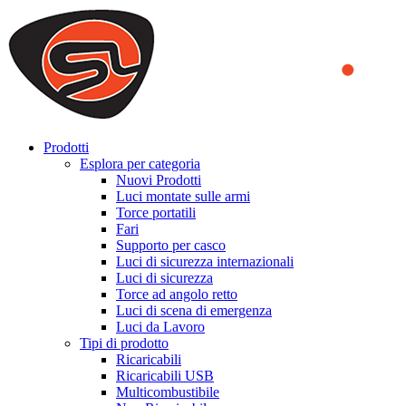
We use cookies to ensure that we provide you the best experience
on our website. By continuing to browse this website, you accept
that cookies are used to help us analyze how the website is used and
to offer you a better experience. To learn more or to find out how
you can disable cookies, you can access our
Privacy Policy
.
ACCEPT AND CLOSE
Prodotti
Esplora per categoria
Nuovi Prodotti
Luci montate sulle armi
Torce portatili
Fari
Supporto per casco
Luci di sicurezza internazionali
Luci di sicurezza
Torce ad angolo retto
Luci di scena di emergenza
Luci da Lavoro
Tipi di prodotto
Ricaricabili
Ricaricabili USB
Multicombustibile