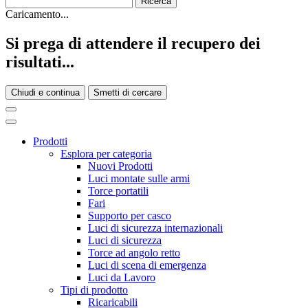
Caricamento...
Si prega di attendere il recupero dei
risultati...
Chiudi e continua
Smetti di cercare
Prodotti
Esplora per categoria
Nuovi Prodotti
Luci montate sulle armi
Torce portatili
Fari
Supporto per casco
Luci di sicurezza internazionali
Luci di sicurezza
Torce ad angolo retto
Luci di scena di emergenza
Luci da Lavoro
Tipi di prodotto
Ricaricabili