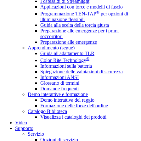
I capisaldi di Streamlight
Applicazioni con torce e modelli di fascio
®
Programmazione TEN-TAP
per opzioni di
illuminazione flessibili
Guida alla scelta della torcia giusta
Preparazione alle emergenze per i primi
soccorritori
Preparazione alle emergenze
Apprendimento (segue)
Guida all'adattamento TLR
®
Color-Rite Technology
Informazioni sulla batteria
Spiegazione delle valutazioni di sicurezza
Informazioni ANSI
Glossario di termini
Domande frequenti
Demo interattive e formazione
Demo interattiva del raggio
Formazione delle forze dell'ordine
Catalogo Biblioteca
Visualizza i cataloghi dei prodotti
Video
Supporto
Servizio
Opzioni di servizio