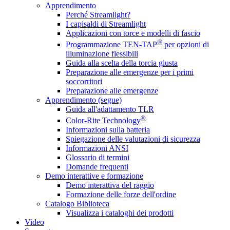
Apprendimento
Perché Streamlight?
I capisaldi di Streamlight
Applicazioni con torce e modelli di fascio
®
Programmazione TEN-TAP
per opzioni di
illuminazione flessibili
Guida alla scelta della torcia giusta
Preparazione alle emergenze per i primi
soccorritori
Preparazione alle emergenze
Apprendimento (segue)
Guida all'adattamento TLR
®
Color-Rite Technology
Informazioni sulla batteria
Spiegazione delle valutazioni di sicurezza
Informazioni ANSI
Glossario di termini
Domande frequenti
Demo interattive e formazione
Demo interattiva del raggio
Formazione delle forze dell'ordine
Catalogo Biblioteca
Visualizza i cataloghi dei prodotti
Video