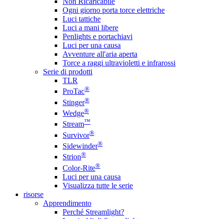
Non Ricaricabile
Ogni giorno porta torce elettriche
Luci tattiche
Luci a mani libere
Penlights e portachiavi
Luci per una causa
Avventure all'aria aperta
Torce a raggi ultravioletti e infrarossi
Serie di prodotti
TLR
®
ProTac
®
Stinger
®
Wedge
™
Stream
®
Survivor
®
Sidewinder
®
Strion
®
Color-Rite
Luci per una causa
Visualizza tutte le serie
risorse
Apprendimento
Perché Streamlight?