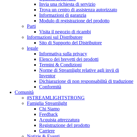
Invia una richiesta di servizio
Trova un centro di assistenza autorizzato
Informazioni di garanzia
Modulo di registrazione del prodotto
Parti
Visita il negozio di ricambi
Informazioni sul Distributore
Sito di Supporto del Distributore
legale
Informativa sulla privacy
Elenco dei brevetti dei prodotti
Termini & Condizioni
Norme di Streamlight relative agli invii di
Inventor
Dichiarazione di non responsabilità di traduzione
Conformità
Comunità
#STREAMLIGHTSTRONG
Famiglia Streamlight
Chi Siamo
Feedback
Acquista attrezzatura
Registrazione del prodotto
Carriere
Notizie & Eventi