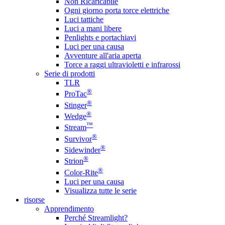
Non Ricaricabile
Ogni giorno porta torce elettriche
Luci tattiche
Luci a mani libere
Penlights e portachiavi
Luci per una causa
Avventure all'aria aperta
Torce a raggi ultravioletti e infrarossi
Serie di prodotti
TLR
®
ProTac
®
Stinger
®
Wedge
™
Stream
®
Survivor
®
Sidewinder
®
Strion
®
Color-Rite
Luci per una causa
Visualizza tutte le serie
risorse
Apprendimento
Perché Streamlight?