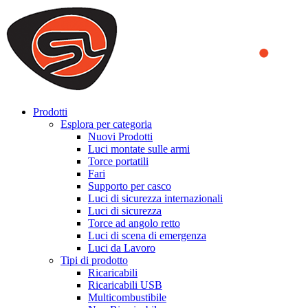
We use cookies to ensure that we provide you the best experience
on our website. By continuing to browse this website, you accept
that cookies are used to help us analyze how the website is used and
to offer you a better experience. To learn more or to find out how
you can disable cookies, you can access our
Privacy Policy
.
ACCEPT AND CLOSE
Prodotti
Esplora per categoria
Nuovi Prodotti
Luci montate sulle armi
Torce portatili
Fari
Supporto per casco
Luci di sicurezza internazionali
Luci di sicurezza
Torce ad angolo retto
Luci di scena di emergenza
Luci da Lavoro
Tipi di prodotto
Ricaricabili
Ricaricabili USB
Multicombustibile