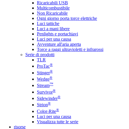
Ricaricabili USB
Multicombustibile
Non Ricaricabile
Ogni giorno porta torce elettriche
Luci tattiche
Luci a mani libere
Penlights e portachiavi
Luci per una causa
Avventure all'aria aperta
Torce a raggi ultravioletti e infrarossi
Serie di prodotti
TLR
®
ProTac
®
Stinger
®
Wedge
™
Stream
®
Survivor
®
Sidewinder
®
Strion
®
Color-Rite
Luci per una causa
Visualizza tutte le serie
risorse