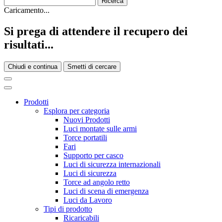
Caricamento...
Si prega di attendere il recupero dei
risultati...
Chiudi e continua
Smetti di cercare
Prodotti
Esplora per categoria
Nuovi Prodotti
Luci montate sulle armi
Torce portatili
Fari
Supporto per casco
Luci di sicurezza internazionali
Luci di sicurezza
Torce ad angolo retto
Luci di scena di emergenza
Luci da Lavoro
Tipi di prodotto
Ricaricabili