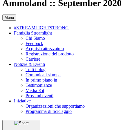
Ammoland :: September 2020
Menu
#STREAMLIGHTSTRONG
Famiglia Streamlight
Chi Siamo
Feedback
Acquista attrezzatura
Registrazione del prodotto
Carriere
Notizie & Eventi
Tutti i blog
Comunicati stampa
In primo piano in
Testimonianze
Media Kit
Prossimi eventi
Iniziative
Organizzazioni che supportiamo
Programma di riciclaggio