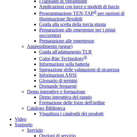
I capisaldi di Streamlight
Applicazioni con torce e modelli di fascio
®
Programmazione TEN-TAP
per opzioni di
illuminazione flessibili
Guida alla scelta della torcia giusta
Preparazione alle emergenze per i primi
soccorritori
Preparazione alle emergenze
Apprendimento (segue)
Guida all'adattamento TLR
®
Color-Rite Technology
Informazioni sulla batteria
Spiegazione delle valutazioni di sicurezza
Informazioni ANSI
Glossario di termini
Domande frequenti
Demo interattive e formazione
Demo interattiva del raggio
Formazione delle forze dell'ordine
Catalogo Biblioteca
Visualizza i cataloghi dei prodotti
Video
Supporto
Servizio
Opzioni di servizio