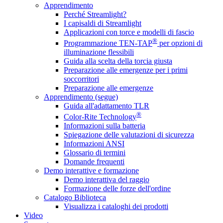
Apprendimento
Perché Streamlight?
I capisaldi di Streamlight
Applicazioni con torce e modelli di fascio
®
Programmazione TEN-TAP
per opzioni di
illuminazione flessibili
Guida alla scelta della torcia giusta
Preparazione alle emergenze per i primi
soccorritori
Preparazione alle emergenze
Apprendimento (segue)
Guida all'adattamento TLR
®
Color-Rite Technology
Informazioni sulla batteria
Spiegazione delle valutazioni di sicurezza
Informazioni ANSI
Glossario di termini
Domande frequenti
Demo interattive e formazione
Demo interattiva del raggio
Formazione delle forze dell'ordine
Catalogo Biblioteca
Visualizza i cataloghi dei prodotti
Video