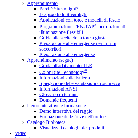
Apprendimento
Perché Streamlight?
I capisaldi di Streamlight
Applicazioni con torce e modelli di fascio
®
Programmazione TEN-TAP
per opzioni di
illuminazione flessibili
Guida alla scelta della torcia giusta
Preparazione alle emergenze per i primi
soccorritori
Preparazione alle emergenze
Apprendimento (segue)
Guida all'adattamento TLR
®
Color-Rite Technology
Informazioni sulla batteria
Spiegazione delle valutazioni di sicurezza
Informazioni ANSI
Glossario di termini
Domande frequenti
Demo interattive e formazione
Demo interattiva del raggio
Formazione delle forze dell'ordine
Catalogo Biblioteca
Visualizza i cataloghi dei prodotti
Video