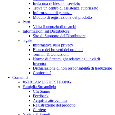
Invia una richiesta di servizio
Trova un centro di assistenza autorizzato
Informazioni di garanzia
Modulo di registrazione del prodotto
Parti
Visita il negozio di ricambi
Informazioni sul Distributore
Sito di Supporto del Distributore
legale
Informativa sulla privacy
Elenco dei brevetti dei prodotti
Termini & Condizioni
Norme di Streamlight relative agli invii di
Inventor
Dichiarazione di non responsabilità di traduzione
Conformità
Comunità
#STREAMLIGHTSTRONG
Famiglia Streamlight
Chi Siamo
Feedback
Acquista attrezzatura
Registrazione del prodotto
Carriere
Notizie & Eventi