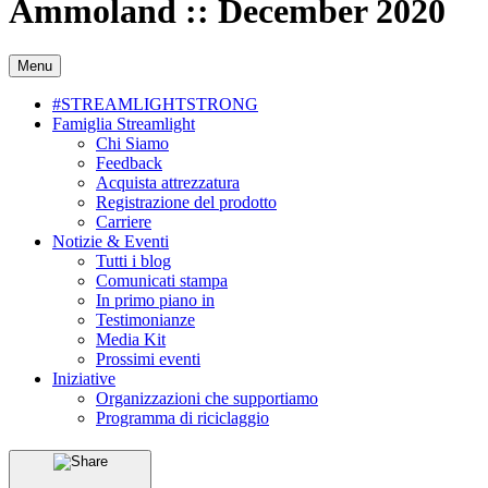
Ammoland :: December 2020
Menu
#STREAMLIGHTSTRONG
Famiglia Streamlight
Chi Siamo
Feedback
Acquista attrezzatura
Registrazione del prodotto
Carriere
Notizie & Eventi
Tutti i blog
Comunicati stampa
In primo piano in
Testimonianze
Media Kit
Prossimi eventi
Iniziative
Organizzazioni che supportiamo
Programma di riciclaggio