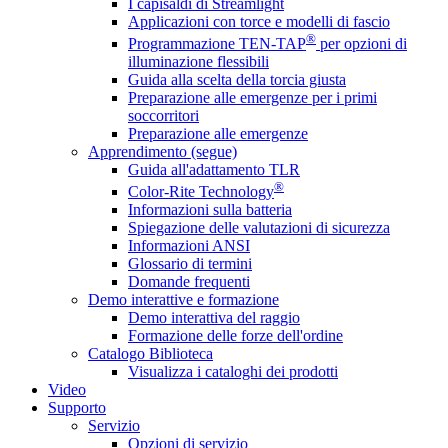
I capisaldi di Streamlight
Applicazioni con torce e modelli di fascio
®
Programmazione TEN-TAP
per opzioni di
illuminazione flessibili
Guida alla scelta della torcia giusta
Preparazione alle emergenze per i primi
soccorritori
Preparazione alle emergenze
Apprendimento (segue)
Guida all'adattamento TLR
®
Color-Rite Technology
Informazioni sulla batteria
Spiegazione delle valutazioni di sicurezza
Informazioni ANSI
Glossario di termini
Domande frequenti
Demo interattive e formazione
Demo interattiva del raggio
Formazione delle forze dell'ordine
Catalogo Biblioteca
Visualizza i cataloghi dei prodotti
Video
Supporto
Servizio
Opzioni di servizio