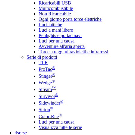
Ricaricabili USB
Multicombustibile
Non Ricaricabile
Ogni giorno porta torce elettriche
Luci tattiche
Luci a mani libere
Penlights e portachiavi
Luci per una causa
Avventure all'aria aperta
Torce a raggi ultravioletti e infrarossi
Serie di prodotti
TLR
®
ProTac
®
Stinger
®
Wedge
™
Stream
®
Survivor
®
Sidewinder
®
Strion
®
Color-Rite
Luci per una causa
Visualizza tutte le serie
risorse