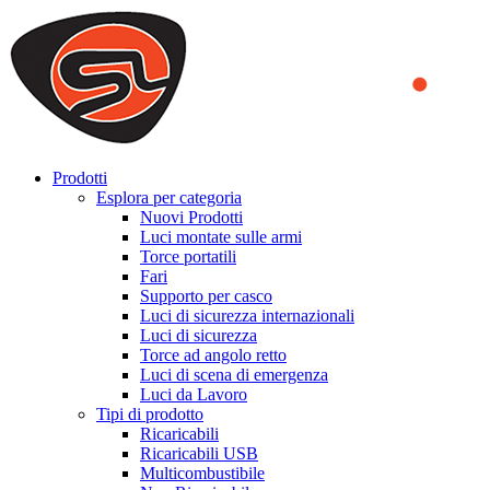
We use cookies to ensure that we provide you the best experience
on our website. By continuing to browse this website, you accept
that cookies are used to help us analyze how the website is used and
to offer you a better experience. To learn more or to find out how
you can disable cookies, you can access our
Privacy Policy
.
ACCEPT AND CLOSE
Prodotti
Esplora per categoria
Nuovi Prodotti
Luci montate sulle armi
Torce portatili
Fari
Supporto per casco
Luci di sicurezza internazionali
Luci di sicurezza
Torce ad angolo retto
Luci di scena di emergenza
Luci da Lavoro
Tipi di prodotto
Ricaricabili
Ricaricabili USB
Multicombustibile