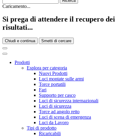
Caricamento...
Si prega di attendere il recupero dei
risultati...
Chiudi e continua
Smetti di cercare
Prodotti
Esplora per categoria
Nuovi Prodotti
Luci montate sulle armi
Torce portatili
Fari
Supporto per casco
Luci di sicurezza internazionali
Luci di sicurezza
Torce ad angolo retto
Luci di scena di emergenza
Luci da Lavoro
Tipi di prodotto
Ricaricabili