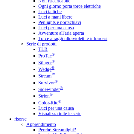
Non Ricaricabile
Ogni giorno porta torce elettriche
Luci tattiche
Luci a mani libere
Penlights e portachiavi
Luci per una causa
Avventure all'aria aperta
Torce a raggi ultravioletti e infrarossi
Serie di prodotti
TLR
®
ProTac
®
Stinger
®
Wedge
™
Stream
®
Survivor
®
Sidewinder
®
Strion
®
Color-Rite
Luci per una causa
Visualizza tutte le serie
risorse
Apprendimento
Perché Streamlight?