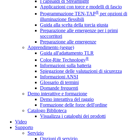
I capisaldi di Streamlight
Applicazioni con torce e modelli di fascio
®
Programmazione TEN-TAP
per opzioni di
illuminazione flessibili
Guida alla scelta della torcia giusta
Preparazione alle emergenze per i primi
soccorritori
Preparazione alle emergenze
Apprendimento (segue)
Guida all'adattamento TLR
®
Color-Rite Technology
Informazioni sulla batteria
Spiegazione delle valutazioni di sicurezza
Informazioni ANSI
Glossario di termini
Domande frequenti
Demo interattive e formazione
Demo interattiva del raggio
Formazione delle forze dell'ordine
Catalogo Biblioteca
Visualizza i cataloghi dei prodotti
Video
Supporto
Servizio
Opzioni di servizio