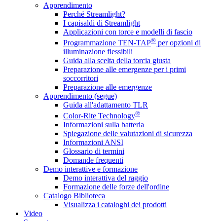
Apprendimento
Perché Streamlight?
I capisaldi di Streamlight
Applicazioni con torce e modelli di fascio
®
Programmazione TEN-TAP
per opzioni di
illuminazione flessibili
Guida alla scelta della torcia giusta
Preparazione alle emergenze per i primi
soccorritori
Preparazione alle emergenze
Apprendimento (segue)
Guida all'adattamento TLR
®
Color-Rite Technology
Informazioni sulla batteria
Spiegazione delle valutazioni di sicurezza
Informazioni ANSI
Glossario di termini
Domande frequenti
Demo interattive e formazione
Demo interattiva del raggio
Formazione delle forze dell'ordine
Catalogo Biblioteca
Visualizza i cataloghi dei prodotti
Video