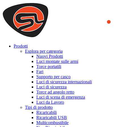
We use cookies to ensure that we provide you the best experience
on our website. By continuing to browse this website, you accept
that cookies are used to help us analyze how the website is used and
to offer you a better experience. To learn more or to find out how
you can disable cookies, you can access our
Privacy Policy
.
ACCEPT AND CLOSE
Prodotti
Esplora per categoria
Nuovi Prodotti
Luci montate sulle armi
Torce portatili
Fari
Supporto per casco
Luci di sicurezza internazionali
Luci di sicurezza
Torce ad angolo retto
Luci di scena di emergenza
Luci da Lavoro
Tipi di prodotto
Ricaricabili
Ricaricabili USB
Multicombustibile