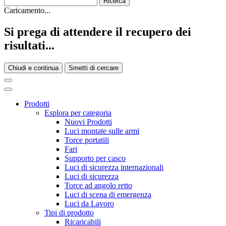
Caricamento...
Si prega di attendere il recupero dei
risultati...
Chiudi e continua
Smetti di cercare
Prodotti
Esplora per categoria
Nuovi Prodotti
Luci montate sulle armi
Torce portatili
Fari
Supporto per casco
Luci di sicurezza internazionali
Luci di sicurezza
Torce ad angolo retto
Luci di scena di emergenza
Luci da Lavoro
Tipi di prodotto
Ricaricabili