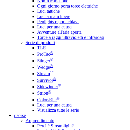
Non Ricaricabile
Ogni giorno porta torce elettriche
Luci tattiche
Luci a mani libere
Penlights e portachiavi
Luci per una causa
Avventure all'aria aperta
Torce a raggi ultravioletti e infrarossi
Serie di prodotti
TLR
®
ProTac
®
Stinger
®
Wedge
™
Stream
®
Survivor
®
Sidewinder
®
Strion
®
Color-Rite
Luci per una causa
Visualizza tutte le serie
risorse
Apprendimento
Perché Streamlight?