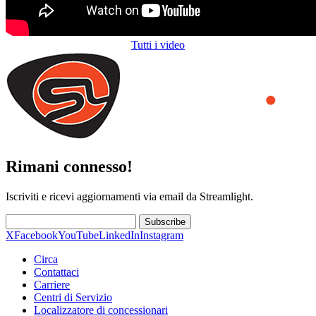
Tutti i video
Rimani connesso!
Iscriviti e ricevi aggiornamenti via email da Streamlight.
Subscribe
X
Facebook
YouTube
LinkedIn
Instagram
Circa
Contattaci
Carriere
Centri di Servizio
Localizzatore di concessionari