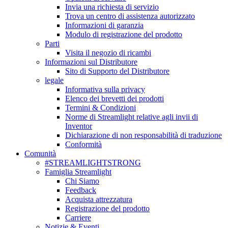
Invia una richiesta di servizio
Trova un centro di assistenza autorizzato
Informazioni di garanzia
Modulo di registrazione del prodotto
Parti
Visita il negozio di ricambi
Informazioni sul Distributore
Sito di Supporto del Distributore
legale
Informativa sulla privacy
Elenco dei brevetti dei prodotti
Termini & Condizioni
Norme di Streamlight relative agli invii di
Inventor
Dichiarazione di non responsabilità di traduzione
Conformità
Comunità
#STREAMLIGHTSTRONG
Famiglia Streamlight
Chi Siamo
Feedback
Acquista attrezzatura
Registrazione del prodotto
Carriere
Notizie & Eventi