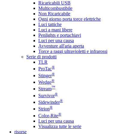
Ricaricabili USB
Multicombustibile
Non Ricaricabile
Ogni giorno porta torce elettriche
Luci tattiche
Luci a mani libere
Penlights e portachiavi
Luci per una causa
Avventure all'aria aperta
Torce a raggi ultravioletti e infrarossi
Serie di prodotti
TLR
®
ProTac
®
Stinger
®
Wedge
™
Stream
®
Survivor
®
Sidewinder
®
Strion
®
Color-Rite
Luci per una causa
Visualizza tutte le serie
risorse