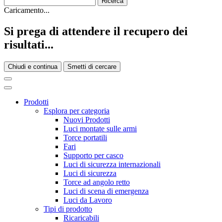
Caricamento...
Si prega di attendere il recupero dei
risultati...
Chiudi e continua
Smetti di cercare
Prodotti
Esplora per categoria
Nuovi Prodotti
Luci montate sulle armi
Torce portatili
Fari
Supporto per casco
Luci di sicurezza internazionali
Luci di sicurezza
Torce ad angolo retto
Luci di scena di emergenza
Luci da Lavoro
Tipi di prodotto
Ricaricabili