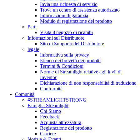
Invia una richiesta di servizio
Trova un centro di assistenza autorizzato
Informazioni di garanzia
Modulo di registrazione del prodotto
Parti
Visita il negozio di ricambi
Informazioni sul Distributore
Sito di Supporto del Distributore
legale
Informativa sulla privacy
Elenco dei brevetti dei prodotti
Termini & Condizioni
Norme di Streamlight relative agli invii di
Inventor
Dichiarazione di non responsabilità di traduzione
Conformità
Comunità
#STREAMLIGHTSTRONG
Famiglia Streamlight
Chi Siamo
Feedback
Acquista attrezzatura
Registrazione del prodotto
Carriere
Notizie & Eventi