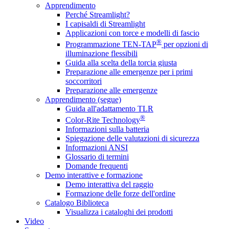
Apprendimento
Perché Streamlight?
I capisaldi di Streamlight
Applicazioni con torce e modelli di fascio
®
Programmazione TEN-TAP
per opzioni di
illuminazione flessibili
Guida alla scelta della torcia giusta
Preparazione alle emergenze per i primi
soccorritori
Preparazione alle emergenze
Apprendimento (segue)
Guida all'adattamento TLR
®
Color-Rite Technology
Informazioni sulla batteria
Spiegazione delle valutazioni di sicurezza
Informazioni ANSI
Glossario di termini
Domande frequenti
Demo interattive e formazione
Demo interattiva del raggio
Formazione delle forze dell'ordine
Catalogo Biblioteca
Visualizza i cataloghi dei prodotti
Video