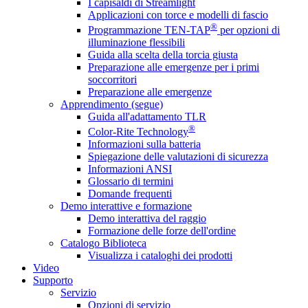
I capisaldi di Streamlight
Applicazioni con torce e modelli di fascio
®
Programmazione TEN-TAP
per opzioni di
illuminazione flessibili
Guida alla scelta della torcia giusta
Preparazione alle emergenze per i primi
soccorritori
Preparazione alle emergenze
Apprendimento (segue)
Guida all'adattamento TLR
®
Color-Rite Technology
Informazioni sulla batteria
Spiegazione delle valutazioni di sicurezza
Informazioni ANSI
Glossario di termini
Domande frequenti
Demo interattive e formazione
Demo interattiva del raggio
Formazione delle forze dell'ordine
Catalogo Biblioteca
Visualizza i cataloghi dei prodotti
Video
Supporto
Servizio
Opzioni di servizio