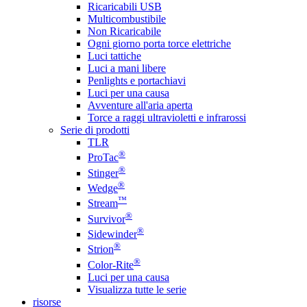
Ricaricabili USB
Multicombustibile
Non Ricaricabile
Ogni giorno porta torce elettriche
Luci tattiche
Luci a mani libere
Penlights e portachiavi
Luci per una causa
Avventure all'aria aperta
Torce a raggi ultravioletti e infrarossi
Serie di prodotti
TLR
®
ProTac
®
Stinger
®
Wedge
™
Stream
®
Survivor
®
Sidewinder
®
Strion
®
Color-Rite
Luci per una causa
Visualizza tutte le serie
risorse