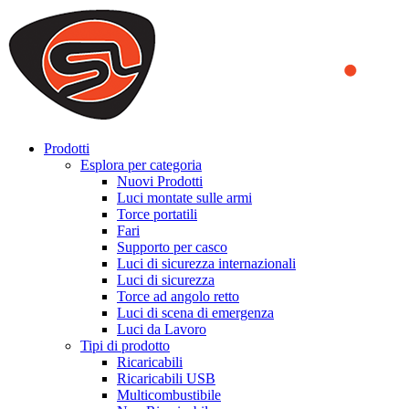
We use cookies to ensure that we provide you the best experience
on our website. By continuing to browse this website, you accept
that cookies are used to help us analyze how the website is used and
to offer you a better experience. To learn more or to find out how
you can disable cookies, you can access our
Privacy Policy
.
ACCEPT AND CLOSE
Prodotti
Esplora per categoria
Nuovi Prodotti
Luci montate sulle armi
Torce portatili
Fari
Supporto per casco
Luci di sicurezza internazionali
Luci di sicurezza
Torce ad angolo retto
Luci di scena di emergenza
Luci da Lavoro
Tipi di prodotto
Ricaricabili
Ricaricabili USB
Multicombustibile