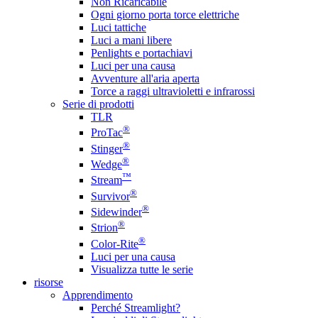
Non Ricaricabile
Ogni giorno porta torce elettriche
Luci tattiche
Luci a mani libere
Penlights e portachiavi
Luci per una causa
Avventure all'aria aperta
Torce a raggi ultravioletti e infrarossi
Serie di prodotti
TLR
®
ProTac
®
Stinger
®
Wedge
™
Stream
®
Survivor
®
Sidewinder
®
Strion
®
Color-Rite
Luci per una causa
Visualizza tutte le serie
risorse
Apprendimento
Perché Streamlight?