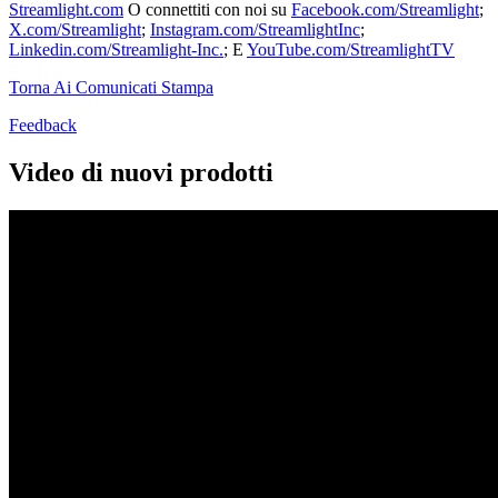
Streamlight.com
O connettiti con noi su
Facebook.com/Streamlight
;
X.com/Streamlight
;
Instagram.com/StreamlightInc
;
Linkedin.com/Streamlight-Inc.
; E
YouTube.com/StreamlightTV
Torna Ai Comunicati Stampa
Feedback
Video di nuovi prodotti