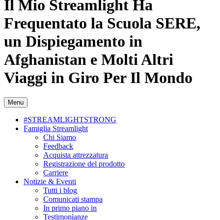
Il Mio Streamlight Ha
Frequentato la Scuola SERE,
un Dispiegamento in
Afghanistan e Molti Altri
Viaggi in Giro Per Il Mondo
Menu
#STREAMLIGHTSTRONG
Famiglia Streamlight
Chi Siamo
Feedback
Acquista attrezzatura
Registrazione del prodotto
Carriere
Notizie & Eventi
Tutti i blog
Comunicati stampa
In primo piano in
Testimonianze