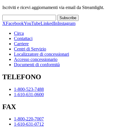
Iscriviti e ricevi aggiornamenti via email da Streamlight.
Subscribe
X
Facebook
YouTube
LinkedIn
Instagram
Circa
Contattaci
Carriere
Centri di Servizio
Localizzatore di concessionari
Accesso concessionario
Documenti di conformità
TELEFONO
1-800-523-7488
1-610-631-0600
FAX
1-800-220-7007
1-610-631-0712