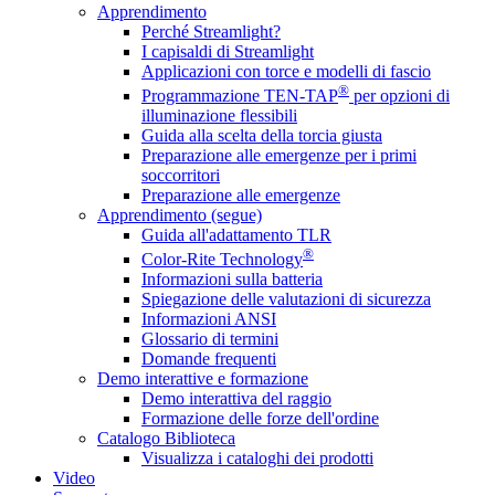
Apprendimento
Perché Streamlight?
I capisaldi di Streamlight
Applicazioni con torce e modelli di fascio
®
Programmazione TEN-TAP
per opzioni di
illuminazione flessibili
Guida alla scelta della torcia giusta
Preparazione alle emergenze per i primi
soccorritori
Preparazione alle emergenze
Apprendimento (segue)
Guida all'adattamento TLR
®
Color-Rite Technology
Informazioni sulla batteria
Spiegazione delle valutazioni di sicurezza
Informazioni ANSI
Glossario di termini
Domande frequenti
Demo interattive e formazione
Demo interattiva del raggio
Formazione delle forze dell'ordine
Catalogo Biblioteca
Visualizza i cataloghi dei prodotti
Video