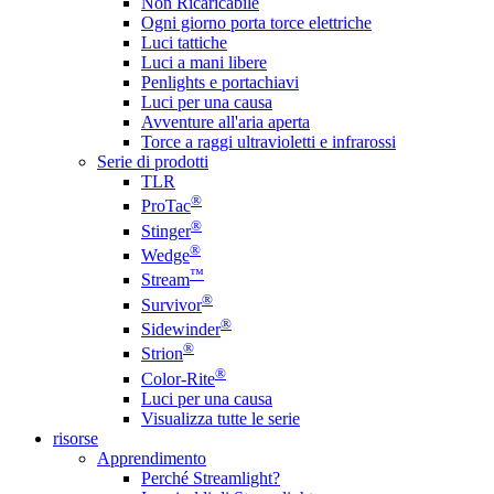
Non Ricaricabile
Ogni giorno porta torce elettriche
Luci tattiche
Luci a mani libere
Penlights e portachiavi
Luci per una causa
Avventure all'aria aperta
Torce a raggi ultravioletti e infrarossi
Serie di prodotti
TLR
®
ProTac
®
Stinger
®
Wedge
™
Stream
®
Survivor
®
Sidewinder
®
Strion
®
Color-Rite
Luci per una causa
Visualizza tutte le serie
risorse
Apprendimento
Perché Streamlight?