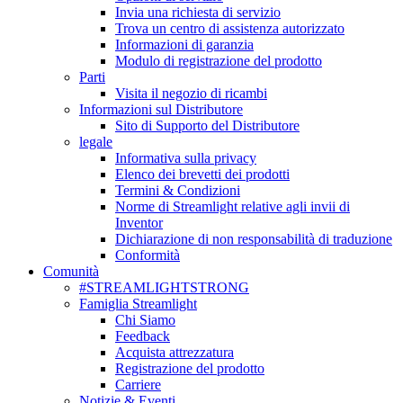
Invia una richiesta di servizio
Trova un centro di assistenza autorizzato
Informazioni di garanzia
Modulo di registrazione del prodotto
Parti
Visita il negozio di ricambi
Informazioni sul Distributore
Sito di Supporto del Distributore
legale
Informativa sulla privacy
Elenco dei brevetti dei prodotti
Termini & Condizioni
Norme di Streamlight relative agli invii di
Inventor
Dichiarazione di non responsabilità di traduzione
Conformità
Comunità
#STREAMLIGHTSTRONG
Famiglia Streamlight
Chi Siamo
Feedback
Acquista attrezzatura
Registrazione del prodotto
Carriere
Notizie & Eventi