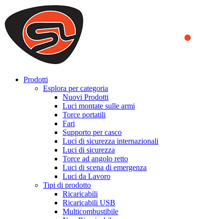
We use cookies to ensure that we provide you the best experience
on our website. By continuing to browse this website, you accept
that cookies are used to help us analyze how the website is used and
to offer you a better experience. To learn more or to find out how
you can disable cookies, you can access our
Privacy Policy
.
ACCEPT AND CLOSE
Prodotti
Esplora per categoria
Nuovi Prodotti
Luci montate sulle armi
Torce portatili
Fari
Supporto per casco
Luci di sicurezza internazionali
Luci di sicurezza
Torce ad angolo retto
Luci di scena di emergenza
Luci da Lavoro
Tipi di prodotto
Ricaricabili
Ricaricabili USB
Multicombustibile