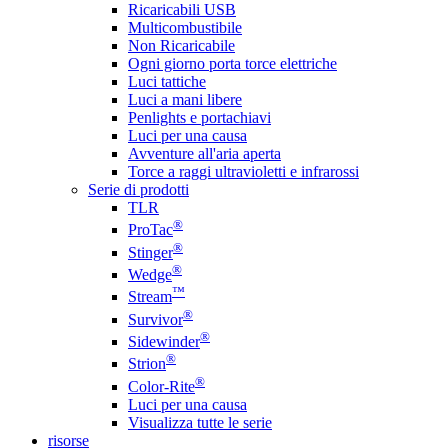
Ricaricabili USB
Multicombustibile
Non Ricaricabile
Ogni giorno porta torce elettriche
Luci tattiche
Luci a mani libere
Penlights e portachiavi
Luci per una causa
Avventure all'aria aperta
Torce a raggi ultravioletti e infrarossi
Serie di prodotti
TLR
®
ProTac
®
Stinger
®
Wedge
™
Stream
®
Survivor
®
Sidewinder
®
Strion
®
Color-Rite
Luci per una causa
Visualizza tutte le serie
risorse