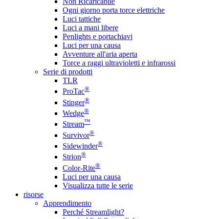
Non Ricaricabile
Ogni giorno porta torce elettriche
Luci tattiche
Luci a mani libere
Penlights e portachiavi
Luci per una causa
Avventure all'aria aperta
Torce a raggi ultravioletti e infrarossi
Serie di prodotti
TLR
®
ProTac
®
Stinger
®
Wedge
™
Stream
®
Survivor
®
Sidewinder
®
Strion
®
Color-Rite
Luci per una causa
Visualizza tutte le serie
risorse
Apprendimento
Perché Streamlight?