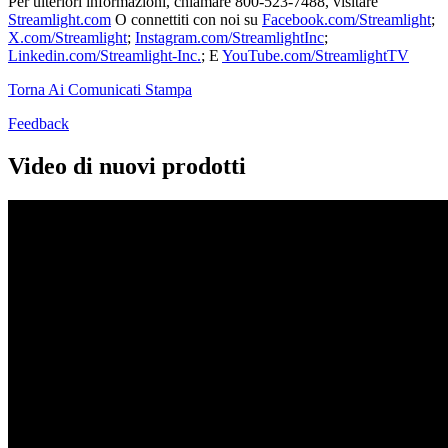
Per ulteriori informazioni, chiamare 800-523-7488, visitare
Streamlight.com
O connettiti con noi su
Facebook.com/Streamlight
;
X.com/Streamlight
;
Instagram.com/StreamlightInc
;
Linkedin.com/Streamlight-Inc.
; E
YouTube.com/StreamlightTV
Torna Ai Comunicati Stampa
Feedback
Video di nuovi prodotti