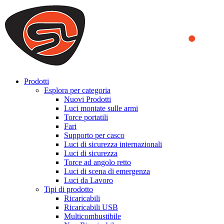
We use cookies to ensure that we provide you the best experience
on our website. By continuing to browse this website, you accept
that cookies are used to help us analyze how the website is used and
to offer you a better experience. To learn more or to find out how
you can disable cookies, you can access our
Privacy Policy
.
ACCEPT AND CLOSE
Prodotti
Esplora per categoria
Nuovi Prodotti
Luci montate sulle armi
Torce portatili
Fari
Supporto per casco
Luci di sicurezza internazionali
Luci di sicurezza
Torce ad angolo retto
Luci di scena di emergenza
Luci da Lavoro
Tipi di prodotto
Ricaricabili
Ricaricabili USB
Multicombustibile