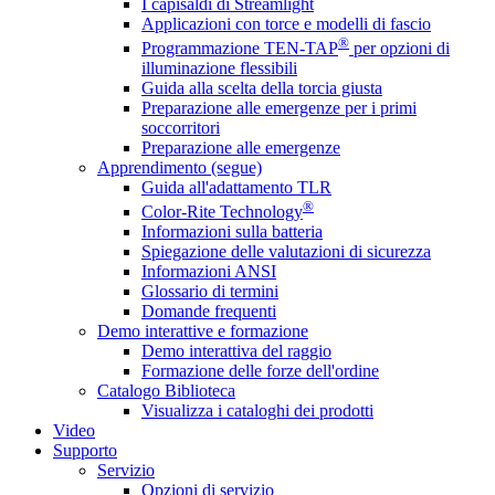
I capisaldi di Streamlight
Applicazioni con torce e modelli di fascio
®
Programmazione TEN-TAP
per opzioni di
illuminazione flessibili
Guida alla scelta della torcia giusta
Preparazione alle emergenze per i primi
soccorritori
Preparazione alle emergenze
Apprendimento (segue)
Guida all'adattamento TLR
®
Color-Rite Technology
Informazioni sulla batteria
Spiegazione delle valutazioni di sicurezza
Informazioni ANSI
Glossario di termini
Domande frequenti
Demo interattive e formazione
Demo interattiva del raggio
Formazione delle forze dell'ordine
Catalogo Biblioteca
Visualizza i cataloghi dei prodotti
Video
Supporto
Servizio
Opzioni di servizio