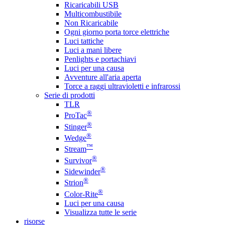
Ricaricabili USB
Multicombustibile
Non Ricaricabile
Ogni giorno porta torce elettriche
Luci tattiche
Luci a mani libere
Penlights e portachiavi
Luci per una causa
Avventure all'aria aperta
Torce a raggi ultravioletti e infrarossi
Serie di prodotti
TLR
®
ProTac
®
Stinger
®
Wedge
™
Stream
®
Survivor
®
Sidewinder
®
Strion
®
Color-Rite
Luci per una causa
Visualizza tutte le serie
risorse