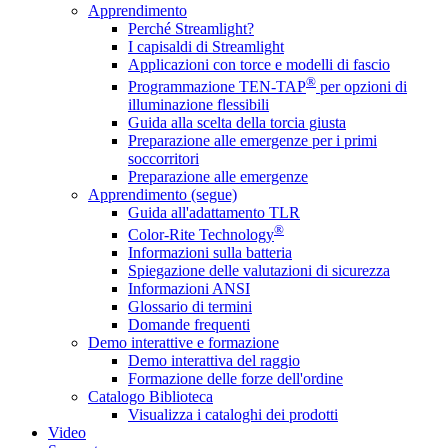
Apprendimento
Perché Streamlight?
I capisaldi di Streamlight
Applicazioni con torce e modelli di fascio
®
Programmazione TEN-TAP
per opzioni di
illuminazione flessibili
Guida alla scelta della torcia giusta
Preparazione alle emergenze per i primi
soccorritori
Preparazione alle emergenze
Apprendimento (segue)
Guida all'adattamento TLR
®
Color-Rite Technology
Informazioni sulla batteria
Spiegazione delle valutazioni di sicurezza
Informazioni ANSI
Glossario di termini
Domande frequenti
Demo interattive e formazione
Demo interattiva del raggio
Formazione delle forze dell'ordine
Catalogo Biblioteca
Visualizza i cataloghi dei prodotti
Video