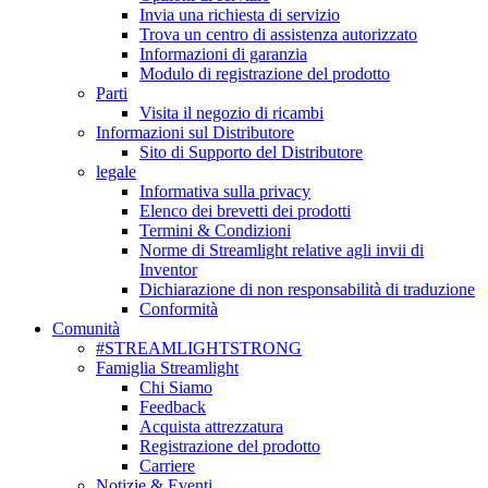
Invia una richiesta di servizio
Trova un centro di assistenza autorizzato
Informazioni di garanzia
Modulo di registrazione del prodotto
Parti
Visita il negozio di ricambi
Informazioni sul Distributore
Sito di Supporto del Distributore
legale
Informativa sulla privacy
Elenco dei brevetti dei prodotti
Termini & Condizioni
Norme di Streamlight relative agli invii di
Inventor
Dichiarazione di non responsabilità di traduzione
Conformità
Comunità
#STREAMLIGHTSTRONG
Famiglia Streamlight
Chi Siamo
Feedback
Acquista attrezzatura
Registrazione del prodotto
Carriere
Notizie & Eventi