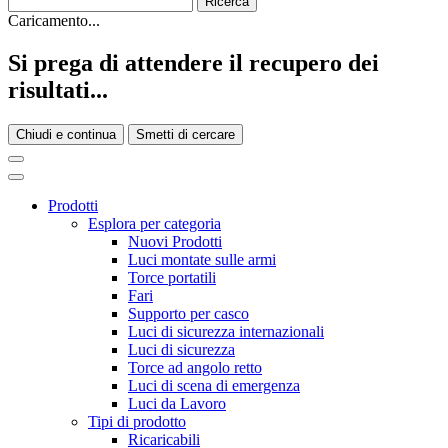
Caricamento...
Si prega di attendere il recupero dei
risultati...
Chiudi e continua
Smetti di cercare
Prodotti
Esplora per categoria
Nuovi Prodotti
Luci montate sulle armi
Torce portatili
Fari
Supporto per casco
Luci di sicurezza internazionali
Luci di sicurezza
Torce ad angolo retto
Luci di scena di emergenza
Luci da Lavoro
Tipi di prodotto
Ricaricabili