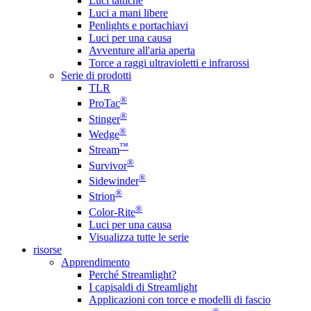
Luci tattiche
Luci a mani libere
Penlights e portachiavi
Luci per una causa
Avventure all'aria aperta
Torce a raggi ultravioletti e infrarossi
Serie di prodotti
TLR
®
ProTac
®
Stinger
®
Wedge
™
Stream
®
Survivor
®
Sidewinder
®
Strion
®
Color-Rite
Luci per una causa
Visualizza tutte le serie
risorse
Apprendimento
Perché Streamlight?
I capisaldi di Streamlight
Applicazioni con torce e modelli di fascio