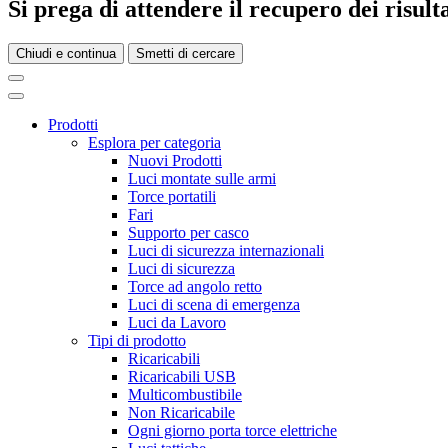
Si prega di attendere il recupero dei risultat
Chiudi e continua
Smetti di cercare
Prodotti
Esplora per categoria
Nuovi Prodotti
Luci montate sulle armi
Torce portatili
Fari
Supporto per casco
Luci di sicurezza internazionali
Luci di sicurezza
Torce ad angolo retto
Luci di scena di emergenza
Luci da Lavoro
Tipi di prodotto
Ricaricabili
Ricaricabili USB
Multicombustibile
Non Ricaricabile
Ogni giorno porta torce elettriche