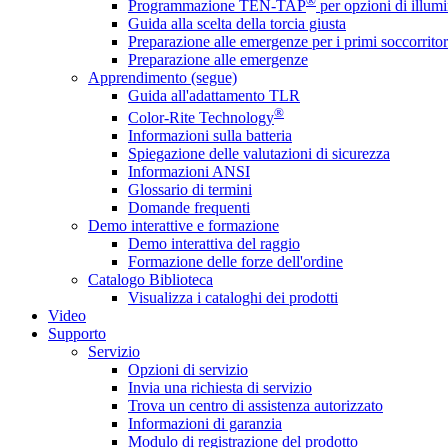
®
Programmazione TEN-TAP
per opzioni di illumi
Guida alla scelta della torcia giusta
Preparazione alle emergenze per i primi soccorritor
Preparazione alle emergenze
Apprendimento (segue)
Guida all'adattamento TLR
®
Color-Rite Technology
Informazioni sulla batteria
Spiegazione delle valutazioni di sicurezza
Informazioni ANSI
Glossario di termini
Domande frequenti
Demo interattive e formazione
Demo interattiva del raggio
Formazione delle forze dell'ordine
Catalogo Biblioteca
Visualizza i cataloghi dei prodotti
Video
Supporto
Servizio
Opzioni di servizio
Invia una richiesta di servizio
Trova un centro di assistenza autorizzato
Informazioni di garanzia
Modulo di registrazione del prodotto