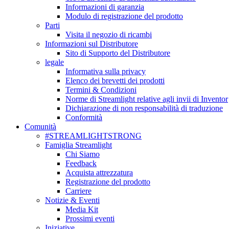
Informazioni di garanzia
Modulo di registrazione del prodotto
Parti
Visita il negozio di ricambi
Informazioni sul Distributore
Sito di Supporto del Distributore
legale
Informativa sulla privacy
Elenco dei brevetti dei prodotti
Termini & Condizioni
Norme di Streamlight relative agli invii di Inventor
Dichiarazione di non responsabilità di traduzione
Conformità
Comunità
#STREAMLIGHTSTRONG
Famiglia Streamlight
Chi Siamo
Feedback
Acquista attrezzatura
Registrazione del prodotto
Carriere
Notizie & Eventi
Media Kit
Prossimi eventi
Iniziative