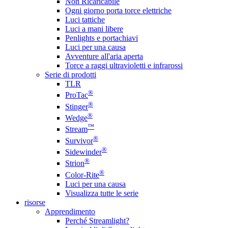
Non Ricaricabile
Ogni giorno porta torce elettriche
Luci tattiche
Luci a mani libere
Penlights e portachiavi
Luci per una causa
Avventure all'aria aperta
Torce a raggi ultravioletti e infrarossi
Serie di prodotti
TLR
®
ProTac
®
Stinger
®
Wedge
™
Stream
®
Survivor
®
Sidewinder
®
Strion
®
Color-Rite
Luci per una causa
Visualizza tutte le serie
risorse
Apprendimento
Perché Streamlight?