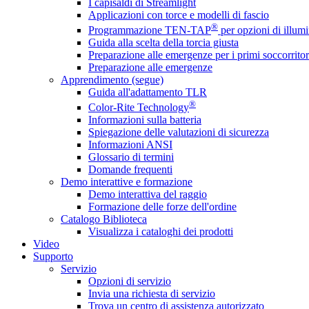
I capisaldi di Streamlight
Applicazioni con torce e modelli di fascio
®
Programmazione TEN-TAP
per opzioni di illumi
Guida alla scelta della torcia giusta
Preparazione alle emergenze per i primi soccorritor
Preparazione alle emergenze
Apprendimento (segue)
Guida all'adattamento TLR
®
Color-Rite Technology
Informazioni sulla batteria
Spiegazione delle valutazioni di sicurezza
Informazioni ANSI
Glossario di termini
Domande frequenti
Demo interattive e formazione
Demo interattiva del raggio
Formazione delle forze dell'ordine
Catalogo Biblioteca
Visualizza i cataloghi dei prodotti
Video
Supporto
Servizio
Opzioni di servizio
Invia una richiesta di servizio
Trova un centro di assistenza autorizzato