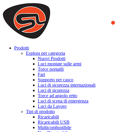
We use cookies to ensure that we provide you the best experience on o
you a better experience. To learn more or to find out how you can di
ACCEPT AND CLOSE
Prodotti
Esplora per categoria
Nuovi Prodotti
Luci montate sulle armi
Torce portatili
Fari
Supporto per casco
Luci di sicurezza internazionali
Luci di sicurezza
Torce ad angolo retto
Luci di scena di emergenza
Luci da Lavoro
Tipi di prodotto
Ricaricabili
Ricaricabili USB
Multicombustibile