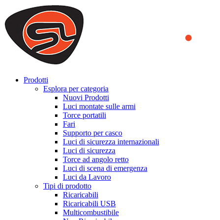
We use cookies to ensure that we provide you the best experience
on our website. By continuing to browse this website, you accept
that cookies are used to help us analyze how the website is used and
to offer you a better experience. To learn more or to find out how
you can disable cookies, you can access our
Privacy Policy
.
ACCEPT AND CLOSE
Prodotti
Esplora per categoria
Nuovi Prodotti
Luci montate sulle armi
Torce portatili
Fari
Supporto per casco
Luci di sicurezza internazionali
Luci di sicurezza
Torce ad angolo retto
Luci di scena di emergenza
Luci da Lavoro
Tipi di prodotto
Ricaricabili
Ricaricabili USB
Multicombustibile