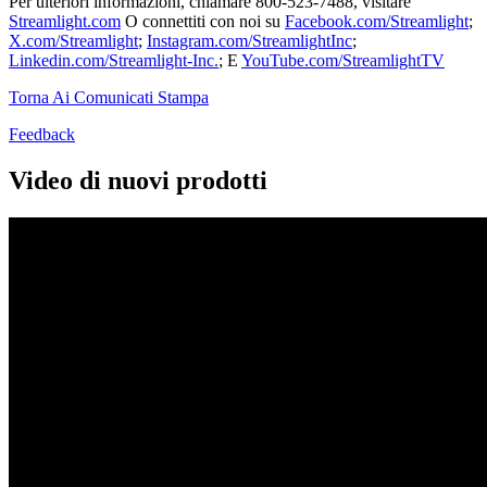
Per ulteriori informazioni, chiamare 800-523-7488, visitare
Streamlight.com
O connettiti con noi su
Facebook.com/Streamlight
;
X.com/Streamlight
;
Instagram.com/StreamlightInc
;
Linkedin.com/Streamlight-Inc.
; E
YouTube.com/StreamlightTV
Torna Ai Comunicati Stampa
Feedback
Video di nuovi prodotti