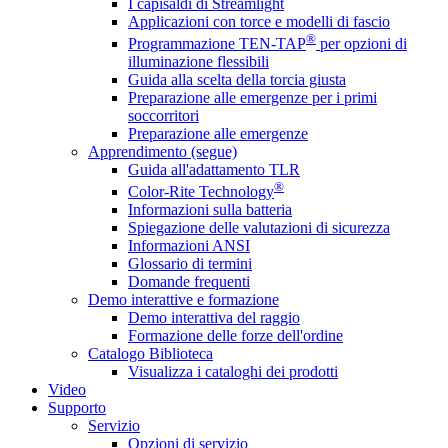
I capisaldi di Streamlight
Applicazioni con torce e modelli di fascio
®
Programmazione TEN-TAP
per opzioni di
illuminazione flessibili
Guida alla scelta della torcia giusta
Preparazione alle emergenze per i primi
soccorritori
Preparazione alle emergenze
Apprendimento (segue)
Guida all'adattamento TLR
®
Color-Rite Technology
Informazioni sulla batteria
Spiegazione delle valutazioni di sicurezza
Informazioni ANSI
Glossario di termini
Domande frequenti
Demo interattive e formazione
Demo interattiva del raggio
Formazione delle forze dell'ordine
Catalogo Biblioteca
Visualizza i cataloghi dei prodotti
Video
Supporto
Servizio
Opzioni di servizio