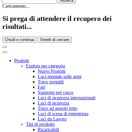
Caricamento...
Si prega di attendere il recupero dei
risultati...
Chiudi e continua
Smetti di cercare
Prodotti
Esplora per categoria
Nuovi Prodotti
Luci montate sulle armi
Torce portatili
Fari
Supporto per casco
Luci di sicurezza internazionali
Luci di sicurezza
Torce ad angolo retto
Luci di scena di emergenza
Luci da Lavoro
Tipi di prodotto
Ricaricabili