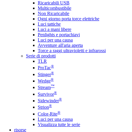
Ricaricabili USB
Multicombustibile
Non Ricaricabile
Ogni giorno porta torce elettriche
Luci tattiche
Luci a mani libere
Penlights e portachiavi
Luci per una causa
Avventure all'aria aperta
Torce a raggi ultravioletti e infrarossi
Serie di prodotti
TLR
®
ProTac
®
Stinger
®
Wedge
™
Stream
®
Survivor
®
Sidewinder
®
Strion
®
Color-Rite
Luci per una causa
Visualizza tutte le serie
risorse