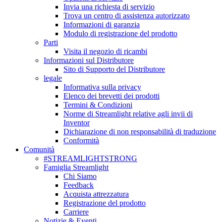
Invia una richiesta di servizio
Trova un centro di assistenza autorizzato
Informazioni di garanzia
Modulo di registrazione del prodotto
Parti
Visita il negozio di ricambi
Informazioni sul Distributore
Sito di Supporto del Distributore
legale
Informativa sulla privacy
Elenco dei brevetti dei prodotti
Termini & Condizioni
Norme di Streamlight relative agli invii di
Inventor
Dichiarazione di non responsabilità di traduzione
Conformità
Comunità
#STREAMLIGHTSTRONG
Famiglia Streamlight
Chi Siamo
Feedback
Acquista attrezzatura
Registrazione del prodotto
Carriere
Notizie & Eventi