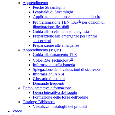
Apprendimento
Perché Streamlight?
I capisaldi di Streamlight
Applicazioni con torce e modelli di fascio
®
Programmazione TEN-TAP
per opzioni di
illuminazione flessibili
Guida alla scelta della torcia giusta
Preparazione alle emergenze per i primi
soccorritori
Preparazione alle emergenze
Apprendimento (segue)
Guida all'adattamento TLR
®
Color-Rite Technology
Informazioni sulla batteria
Spiegazione delle valutazioni di sicurezza
Informazioni ANSI
Glossario di termini
Domande frequenti
Demo interattive e formazione
Demo interattiva del raggio
Formazione delle forze dell'ordine
Catalogo Biblioteca
Visualizza i cataloghi dei prodotti
Video