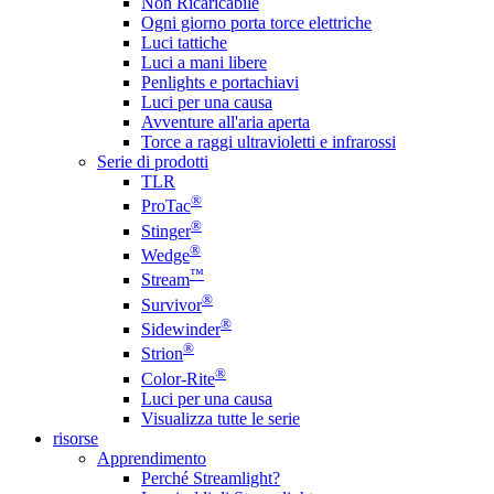
Non Ricaricabile
Ogni giorno porta torce elettriche
Luci tattiche
Luci a mani libere
Penlights e portachiavi
Luci per una causa
Avventure all'aria aperta
Torce a raggi ultravioletti e infrarossi
Serie di prodotti
TLR
®
ProTac
®
Stinger
®
Wedge
™
Stream
®
Survivor
®
Sidewinder
®
Strion
®
Color-Rite
Luci per una causa
Visualizza tutte le serie
risorse
Apprendimento
Perché Streamlight?