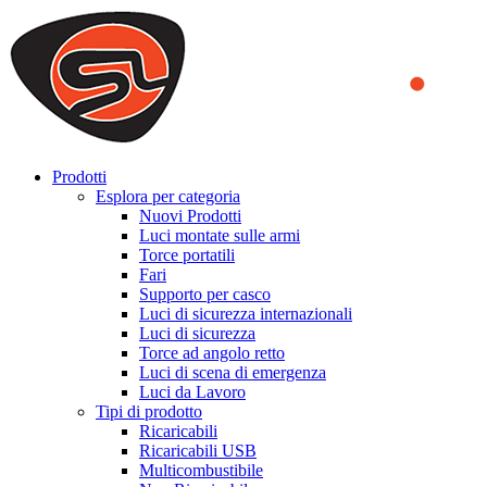
We use cookies to ensure that we provide you the best experience
on our website. By continuing to browse this website, you accept
that cookies are used to help us analyze how the website is used and
to offer you a better experience. To learn more or to find out how
you can disable cookies, you can access our
Privacy Policy
.
ACCEPT AND CLOSE
Prodotti
Esplora per categoria
Nuovi Prodotti
Luci montate sulle armi
Torce portatili
Fari
Supporto per casco
Luci di sicurezza internazionali
Luci di sicurezza
Torce ad angolo retto
Luci di scena di emergenza
Luci da Lavoro
Tipi di prodotto
Ricaricabili
Ricaricabili USB
Multicombustibile