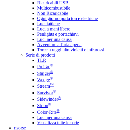
Ricaricabili USB
Multicombustibile
Non Ricaricabile
Ogni giorno porta torce elettriche
Luci tattiche
Luci a mani libere
Penlights e portachiavi
Luci per una causa
Avventure all'aria aperta
Torce a raggi ultravioletti e infrarossi
Serie di prodotti
TLR
®
ProTac
®
Stinger
®
Wedge
™
Stream
®
Survivor
®
Sidewinder
®
Strion
®
Color-Rite
Luci per una causa
Visualizza tutte le serie
risorse