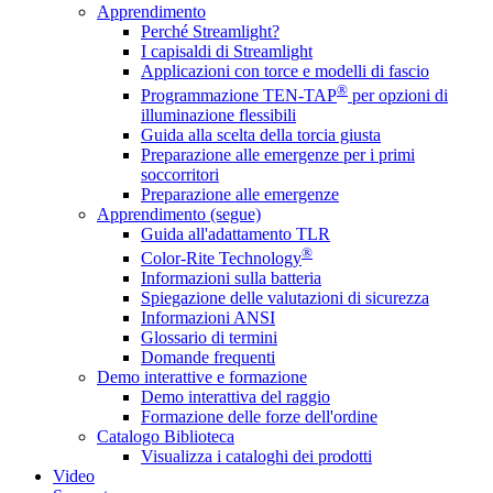
Apprendimento
Perché Streamlight?
I capisaldi di Streamlight
Applicazioni con torce e modelli di fascio
®
Programmazione TEN-TAP
per opzioni di
illuminazione flessibili
Guida alla scelta della torcia giusta
Preparazione alle emergenze per i primi
soccorritori
Preparazione alle emergenze
Apprendimento (segue)
Guida all'adattamento TLR
®
Color-Rite Technology
Informazioni sulla batteria
Spiegazione delle valutazioni di sicurezza
Informazioni ANSI
Glossario di termini
Domande frequenti
Demo interattive e formazione
Demo interattiva del raggio
Formazione delle forze dell'ordine
Catalogo Biblioteca
Visualizza i cataloghi dei prodotti
Video