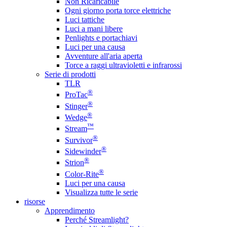
Non Ricaricabile
Ogni giorno porta torce elettriche
Luci tattiche
Luci a mani libere
Penlights e portachiavi
Luci per una causa
Avventure all'aria aperta
Torce a raggi ultravioletti e infrarossi
Serie di prodotti
TLR
®
ProTac
®
Stinger
®
Wedge
™
Stream
®
Survivor
®
Sidewinder
®
Strion
®
Color-Rite
Luci per una causa
Visualizza tutte le serie
risorse
Apprendimento
Perché Streamlight?