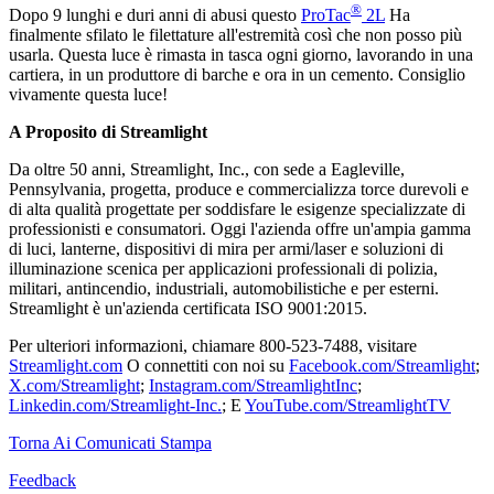
®
Dopo 9 lunghi e duri anni di abusi questo
ProTac
2L
Ha
finalmente sfilato le filettature all'estremità così che non posso più
usarla. Questa luce è rimasta in tasca ogni giorno, lavorando in una
cartiera, in un produttore di barche e ora in un cemento. Consiglio
vivamente questa luce!
A Proposito di Streamlight
Da oltre 50 anni, Streamlight, Inc., con sede a Eagleville,
Pennsylvania, progetta, produce e commercializza torce durevoli e
di alta qualità progettate per soddisfare le esigenze specializzate di
professionisti e consumatori. Oggi l'azienda offre un'ampia gamma
di luci, lanterne, dispositivi di mira per armi/laser e soluzioni di
illuminazione scenica per applicazioni professionali di polizia,
militari, antincendio, industriali, automobilistiche e per esterni.
Streamlight è un'azienda certificata ISO 9001:2015.
Per ulteriori informazioni, chiamare 800-523-7488, visitare
Streamlight.com
O connettiti con noi su
Facebook.com/Streamlight
;
X.com/Streamlight
;
Instagram.com/StreamlightInc
;
Linkedin.com/Streamlight-Inc.
; E
YouTube.com/StreamlightTV
Torna Ai Comunicati Stampa
Feedback