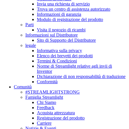
Invia una richiesta di servizio
Trova un centro di assistenza autorizzato
Informazioni di garanzia
Modulo di registrazione del prodotto
Parti
Visita il negozio di ricambi
Informazioni sul Distributore
Sito di Supporto del Distributore
legale
Informativa sulla privacy
Elenco dei brevetti dei prodotti
Termini & Condizioni
Norme di Streamlight relative agli invii di
Inventor
Dichiarazione di non responsabilità di traduzione
Conformità
Comunità
#STREAMLIGHTSTRONG
Famiglia Streamlight
Chi Siamo
Feedback
Acquista attrezzatura
Registrazione del prodotto
Carriere
Notizie & Eventi