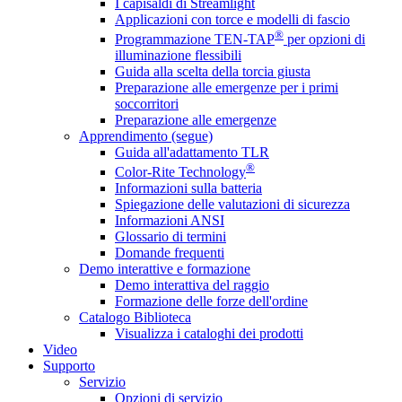
I capisaldi di Streamlight
Applicazioni con torce e modelli di fascio
®
Programmazione TEN-TAP
per opzioni di
illuminazione flessibili
Guida alla scelta della torcia giusta
Preparazione alle emergenze per i primi
soccorritori
Preparazione alle emergenze
Apprendimento (segue)
Guida all'adattamento TLR
®
Color-Rite Technology
Informazioni sulla batteria
Spiegazione delle valutazioni di sicurezza
Informazioni ANSI
Glossario di termini
Domande frequenti
Demo interattive e formazione
Demo interattiva del raggio
Formazione delle forze dell'ordine
Catalogo Biblioteca
Visualizza i cataloghi dei prodotti
Video
Supporto
Servizio
Opzioni di servizio