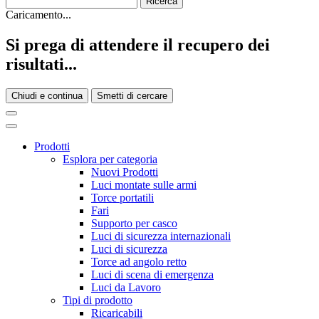
Caricamento...
Si prega di attendere il recupero dei
risultati...
Chiudi e continua
Smetti di cercare
Prodotti
Esplora per categoria
Nuovi Prodotti
Luci montate sulle armi
Torce portatili
Fari
Supporto per casco
Luci di sicurezza internazionali
Luci di sicurezza
Torce ad angolo retto
Luci di scena di emergenza
Luci da Lavoro
Tipi di prodotto
Ricaricabili