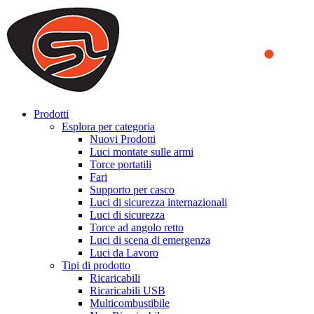
We use cookies to ensure that we provide you the best experience on o
you a better experience. To learn more or to find out how you can di
ACCEPT AND CLOSE
Prodotti
Esplora per categoria
Nuovi Prodotti
Luci montate sulle armi
Torce portatili
Fari
Supporto per casco
Luci di sicurezza internazionali
Luci di sicurezza
Torce ad angolo retto
Luci di scena di emergenza
Luci da Lavoro
Tipi di prodotto
Ricaricabili
Ricaricabili USB
Multicombustibile