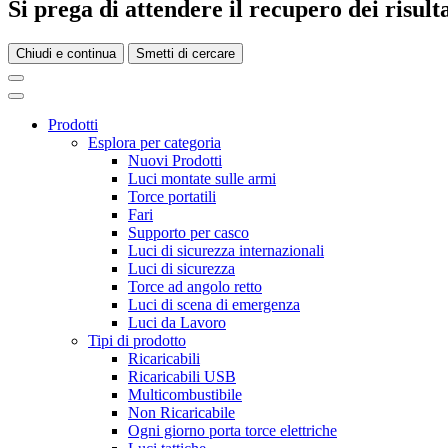
Si prega di attendere il recupero dei risultat
Chiudi e continua
Smetti di cercare
Prodotti
Esplora per categoria
Nuovi Prodotti
Luci montate sulle armi
Torce portatili
Fari
Supporto per casco
Luci di sicurezza internazionali
Luci di sicurezza
Torce ad angolo retto
Luci di scena di emergenza
Luci da Lavoro
Tipi di prodotto
Ricaricabili
Ricaricabili USB
Multicombustibile
Non Ricaricabile
Ogni giorno porta torce elettriche