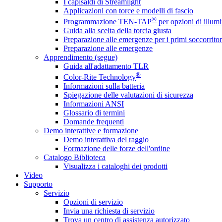
I capisaldi di Streamlight
Applicazioni con torce e modelli di fascio
®
Programmazione TEN-TAP
per opzioni di illumi
Guida alla scelta della torcia giusta
Preparazione alle emergenze per i primi soccorritor
Preparazione alle emergenze
Apprendimento (segue)
Guida all'adattamento TLR
®
Color-Rite Technology
Informazioni sulla batteria
Spiegazione delle valutazioni di sicurezza
Informazioni ANSI
Glossario di termini
Domande frequenti
Demo interattive e formazione
Demo interattiva del raggio
Formazione delle forze dell'ordine
Catalogo Biblioteca
Visualizza i cataloghi dei prodotti
Video
Supporto
Servizio
Opzioni di servizio
Invia una richiesta di servizio
Trova un centro di assistenza autorizzato