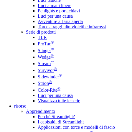
Luci tattiche
Luci a mani libere
Penlights e portachiavi
Luci per una causa
Avventure all'aria aperta
Torce a raggi ultravioletti e infrarossi
Serie di prodotti
TLR
®
ProTac
®
Stinger
®
Wedge
™
Stream
®
Survivor
®
Sidewinder
®
Strion
®
Color-Rite
Luci per una causa
Visualizza tutte le serie
risorse
Apprendimento
Perché Streamlight?
I capisaldi di Streamlight
Applicazioni con torce e modelli di fascio