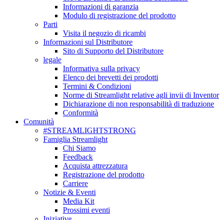
Informazioni di garanzia
Modulo di registrazione del prodotto
Parti
Visita il negozio di ricambi
Informazioni sul Distributore
Sito di Supporto del Distributore
legale
Informativa sulla privacy
Elenco dei brevetti dei prodotti
Termini & Condizioni
Norme di Streamlight relative agli invii di Inventor
Dichiarazione di non responsabilità di traduzione
Conformità
Comunità
#STREAMLIGHTSTRONG
Famiglia Streamlight
Chi Siamo
Feedback
Acquista attrezzatura
Registrazione del prodotto
Carriere
Notizie & Eventi
Media Kit
Prossimi eventi
Iniziative