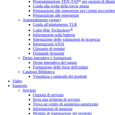
®
Programmazione TEN-TAP
per opzioni di illumi
Guida alla scelta della torcia giusta
Preparazione alle emergenze per i primi soccorritor
Preparazione alle emergenze
Apprendimento (segue)
Guida all'adattamento TLR
®
Color-Rite Technology
Informazioni sulla batteria
Spiegazione delle valutazioni di sicurezza
Informazioni ANSI
Glossario di termini
Domande frequenti
Demo interattive e formazione
Demo interattiva del raggio
Formazione delle forze dell'ordine
Catalogo Biblioteca
Visualizza i cataloghi dei prodotti
Video
Supporto
Servizio
Opzioni di servizio
Invia una richiesta di servizio
Trova un centro di assistenza autorizzato
Informazioni di garanzia
Modulo di registrazione del prodotto