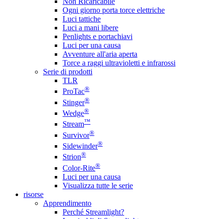
Non Ricaricabile
Ogni giorno porta torce elettriche
Luci tattiche
Luci a mani libere
Penlights e portachiavi
Luci per una causa
Avventure all'aria aperta
Torce a raggi ultravioletti e infrarossi
Serie di prodotti
TLR
®
ProTac
®
Stinger
®
Wedge
™
Stream
®
Survivor
®
Sidewinder
®
Strion
®
Color-Rite
Luci per una causa
Visualizza tutte le serie
risorse
Apprendimento
Perché Streamlight?