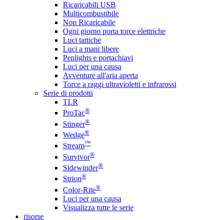
Ricaricabili USB
Multicombustibile
Non Ricaricabile
Ogni giorno porta torce elettriche
Luci tattiche
Luci a mani libere
Penlights e portachiavi
Luci per una causa
Avventure all'aria aperta
Torce a raggi ultravioletti e infrarossi
Serie di prodotti
TLR
®
ProTac
®
Stinger
®
Wedge
™
Stream
®
Survivor
®
Sidewinder
®
Strion
®
Color-Rite
Luci per una causa
Visualizza tutte le serie
risorse