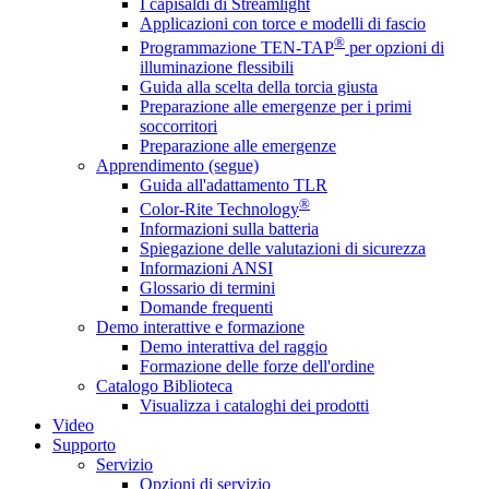
I capisaldi di Streamlight
Applicazioni con torce e modelli di fascio
®
Programmazione TEN-TAP
per opzioni di
illuminazione flessibili
Guida alla scelta della torcia giusta
Preparazione alle emergenze per i primi
soccorritori
Preparazione alle emergenze
Apprendimento (segue)
Guida all'adattamento TLR
®
Color-Rite Technology
Informazioni sulla batteria
Spiegazione delle valutazioni di sicurezza
Informazioni ANSI
Glossario di termini
Domande frequenti
Demo interattive e formazione
Demo interattiva del raggio
Formazione delle forze dell'ordine
Catalogo Biblioteca
Visualizza i cataloghi dei prodotti
Video
Supporto
Servizio
Opzioni di servizio