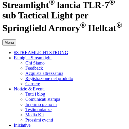
®
®
Streamlight
lancia TLR-7
sub Tactical Light per
®
®
Springfield Armory
Hellcat
Menu
#STREAMLIGHTSTRONG
Famiglia Streamlight
Chi Siamo
Feedback
Acquista attrezzatura
Registrazione del prodotto
Carriere
Notizie & Eventi
Tutti i blog
Comunicati stampa
In primo piano in
Testimonianze
Media Kit
Prossimi eventi
Iniziative