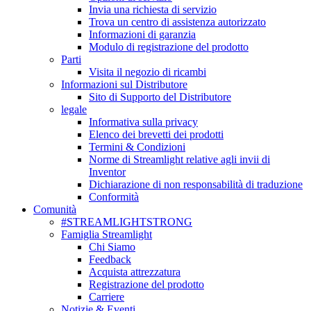
Invia una richiesta di servizio
Trova un centro di assistenza autorizzato
Informazioni di garanzia
Modulo di registrazione del prodotto
Parti
Visita il negozio di ricambi
Informazioni sul Distributore
Sito di Supporto del Distributore
legale
Informativa sulla privacy
Elenco dei brevetti dei prodotti
Termini & Condizioni
Norme di Streamlight relative agli invii di
Inventor
Dichiarazione di non responsabilità di traduzione
Conformità
Comunità
#STREAMLIGHTSTRONG
Famiglia Streamlight
Chi Siamo
Feedback
Acquista attrezzatura
Registrazione del prodotto
Carriere
Notizie & Eventi