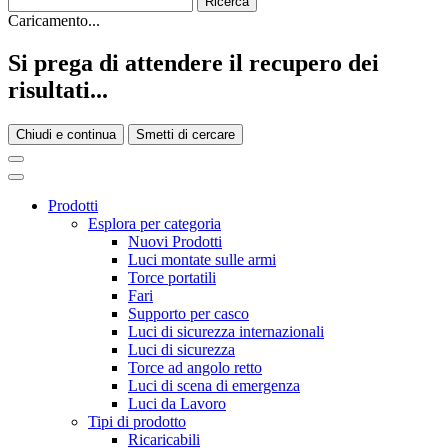
Caricamento...
Si prega di attendere il recupero dei
risultati...
Chiudi e continua
Smetti di cercare
Prodotti
Esplora per categoria
Nuovi Prodotti
Luci montate sulle armi
Torce portatili
Fari
Supporto per casco
Luci di sicurezza internazionali
Luci di sicurezza
Torce ad angolo retto
Luci di scena di emergenza
Luci da Lavoro
Tipi di prodotto
Ricaricabili