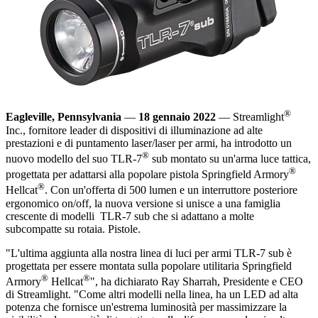
®
Eagleville, Pennsylvania
—
18 gennaio 2022
— Streamlight
Inc., fornitore leader di dispositivi di illuminazione ad alte
prestazioni e di puntamento laser/laser per armi, ha introdotto un
®
nuovo modello del suo
TLR-7
sub
montato su un'arma luce tattica,
®
progettata per adattarsi alla popolare pistola Springfield Armory
®
Hellcat
. Con un'offerta di 500 lumen e un interruttore posteriore
ergonomico on/off, la nuova versione si unisce a una famiglia
crescente di modelli TLR-7 sub che si adattano a molte
subcompatte su rotaia. Pistole.
"L'ultima aggiunta alla nostra linea di luci per armi TLR-7 sub è
progettata per essere montata sulla popolare utilitaria Springfield
®
®
Armory
Hellcat
", ha dichiarato Ray Sharrah, Presidente e CEO
di Streamlight. "Come altri modelli nella linea, ha un LED ad alta
potenza che fornisce un'estrema luminosità per massimizzare la