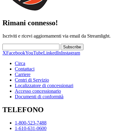
Rimani connesso!
Iscriviti e ricevi aggiornamenti via email da Streamlight.
Subscribe
X
Facebook
YouTube
LinkedIn
Instagram
Circa
Contattaci
Carriere
Centri di Servizio
Localizzatore di concessionari
Accesso concessionario
Documenti di conformità
TELEFONO
1-800-523-7488
1-610-631-0600