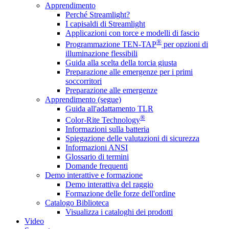
Apprendimento
Perché Streamlight?
I capisaldi di Streamlight
Applicazioni con torce e modelli di fascio
®
Programmazione TEN-TAP
per opzioni di
illuminazione flessibili
Guida alla scelta della torcia giusta
Preparazione alle emergenze per i primi
soccorritori
Preparazione alle emergenze
Apprendimento (segue)
Guida all'adattamento TLR
®
Color-Rite Technology
Informazioni sulla batteria
Spiegazione delle valutazioni di sicurezza
Informazioni ANSI
Glossario di termini
Domande frequenti
Demo interattive e formazione
Demo interattiva del raggio
Formazione delle forze dell'ordine
Catalogo Biblioteca
Visualizza i cataloghi dei prodotti
Video