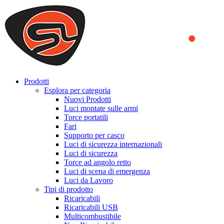
We use cookies to ensure that we provide you the best experience
on our website. By continuing to browse this website, you accept
that cookies are used to help us analyze how the website is used and
to offer you a better experience. To learn more or to find out how
you can disable cookies, you can access our
Privacy Policy
.
ACCEPT AND CLOSE
Prodotti
Esplora per categoria
Nuovi Prodotti
Luci montate sulle armi
Torce portatili
Fari
Supporto per casco
Luci di sicurezza internazionali
Luci di sicurezza
Torce ad angolo retto
Luci di scena di emergenza
Luci da Lavoro
Tipi di prodotto
Ricaricabili
Ricaricabili USB
Multicombustibile