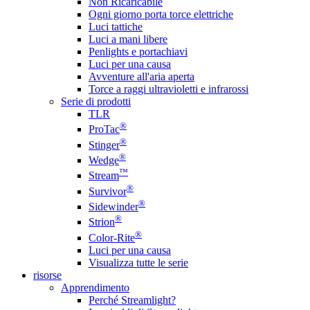
Non Ricaricabile
Ogni giorno porta torce elettriche
Luci tattiche
Luci a mani libere
Penlights e portachiavi
Luci per una causa
Avventure all'aria aperta
Torce a raggi ultravioletti e infrarossi
Serie di prodotti
TLR
®
ProTac
®
Stinger
®
Wedge
™
Stream
®
Survivor
®
Sidewinder
®
Strion
®
Color-Rite
Luci per una causa
Visualizza tutte le serie
risorse
Apprendimento
Perché Streamlight?