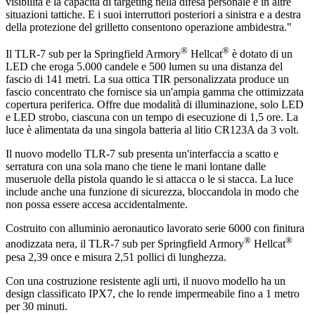
visibilità e la capacità di targeting nella difesa personale e in altre
situazioni tattiche. E i suoi interruttori posteriori a sinistra e a destra
della protezione del grilletto consentono operazione ambidestra."
®
®
Il TLR-7 sub per la Springfield Armory
Hellcat
è dotato di un
LED che eroga 5.000 candele e 500 lumen su una distanza del
fascio di 141 metri. La sua ottica TIR personalizzata produce un
fascio concentrato che fornisce sia un'ampia gamma che ottimizzata
copertura periferica. Offre due modalità di illuminazione, solo LED
e LED strobo, ciascuna con un tempo di esecuzione di 1,5 ore. La
luce è alimentata da una singola batteria al litio CR123A da 3 volt.
Il nuovo modello TLR-7 sub presenta un'interfaccia a scatto e
serratura con una sola mano che tiene le mani lontane dalle
museruole della pistola quando le si attacca o le si stacca. La luce
include anche una funzione di sicurezza, bloccandola in modo che
non possa essere accesa accidentalmente.
Costruito con alluminio aeronautico lavorato serie 6000 con finitura
®
®
anodizzata nera, il TLR-7 sub per Springfield Armory
Hellcat
pesa 2,39 once e misura 2,51 pollici di lunghezza.
Con una costruzione resistente agli urti, il nuovo modello ha un
design classificato IPX7, che lo rende impermeabile fino a 1 metro
per 30 minuti.