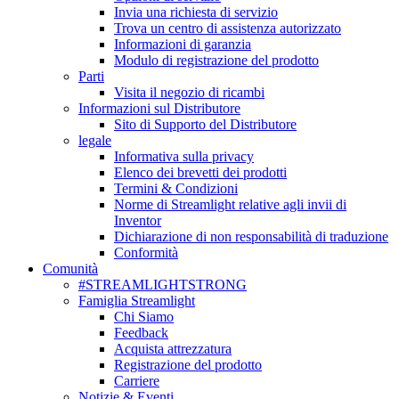
Invia una richiesta di servizio
Trova un centro di assistenza autorizzato
Informazioni di garanzia
Modulo di registrazione del prodotto
Parti
Visita il negozio di ricambi
Informazioni sul Distributore
Sito di Supporto del Distributore
legale
Informativa sulla privacy
Elenco dei brevetti dei prodotti
Termini & Condizioni
Norme di Streamlight relative agli invii di
Inventor
Dichiarazione di non responsabilità di traduzione
Conformità
Comunità
#STREAMLIGHTSTRONG
Famiglia Streamlight
Chi Siamo
Feedback
Acquista attrezzatura
Registrazione del prodotto
Carriere
Notizie & Eventi