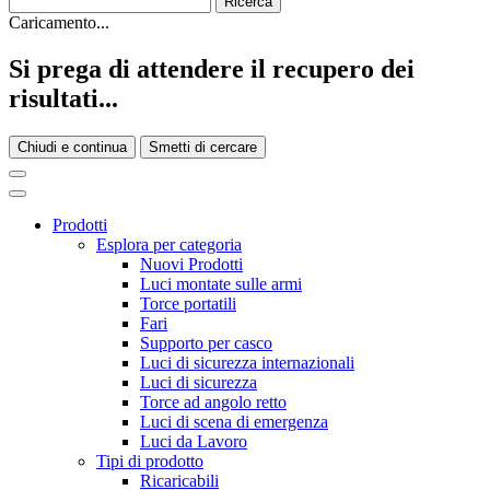
Caricamento...
Si prega di attendere il recupero dei
risultati...
Chiudi e continua
Smetti di cercare
Prodotti
Esplora per categoria
Nuovi Prodotti
Luci montate sulle armi
Torce portatili
Fari
Supporto per casco
Luci di sicurezza internazionali
Luci di sicurezza
Torce ad angolo retto
Luci di scena di emergenza
Luci da Lavoro
Tipi di prodotto
Ricaricabili