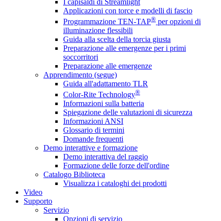
I capisaldi di Streamlight
Applicazioni con torce e modelli di fascio
®
Programmazione TEN-TAP
per opzioni di
illuminazione flessibili
Guida alla scelta della torcia giusta
Preparazione alle emergenze per i primi
soccorritori
Preparazione alle emergenze
Apprendimento (segue)
Guida all'adattamento TLR
®
Color-Rite Technology
Informazioni sulla batteria
Spiegazione delle valutazioni di sicurezza
Informazioni ANSI
Glossario di termini
Domande frequenti
Demo interattive e formazione
Demo interattiva del raggio
Formazione delle forze dell'ordine
Catalogo Biblioteca
Visualizza i cataloghi dei prodotti
Video
Supporto
Servizio
Opzioni di servizio