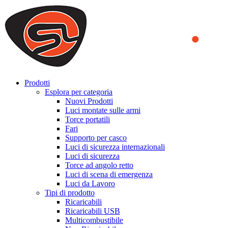
We use cookies to ensure that we provide you the best experience
on our website. By continuing to browse this website, you accept
that cookies are used to help us analyze how the website is used and
to offer you a better experience. To learn more or to find out how
you can disable cookies, you can access our
Privacy Policy
.
ACCEPT AND CLOSE
Prodotti
Esplora per categoria
Nuovi Prodotti
Luci montate sulle armi
Torce portatili
Fari
Supporto per casco
Luci di sicurezza internazionali
Luci di sicurezza
Torce ad angolo retto
Luci di scena di emergenza
Luci da Lavoro
Tipi di prodotto
Ricaricabili
Ricaricabili USB
Multicombustibile