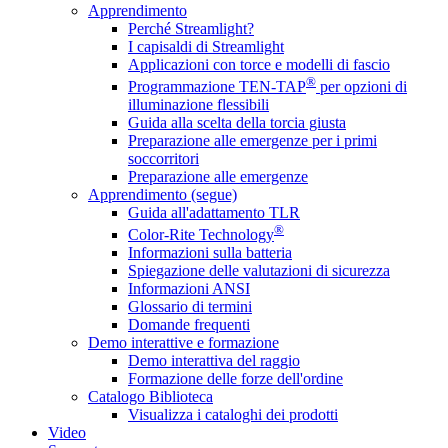
Apprendimento
Perché Streamlight?
I capisaldi di Streamlight
Applicazioni con torce e modelli di fascio
®
Programmazione TEN-TAP
per opzioni di
illuminazione flessibili
Guida alla scelta della torcia giusta
Preparazione alle emergenze per i primi
soccorritori
Preparazione alle emergenze
Apprendimento (segue)
Guida all'adattamento TLR
®
Color-Rite Technology
Informazioni sulla batteria
Spiegazione delle valutazioni di sicurezza
Informazioni ANSI
Glossario di termini
Domande frequenti
Demo interattive e formazione
Demo interattiva del raggio
Formazione delle forze dell'ordine
Catalogo Biblioteca
Visualizza i cataloghi dei prodotti
Video