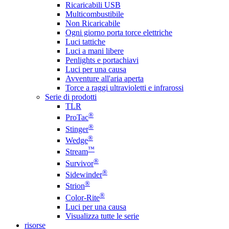
Ricaricabili USB
Multicombustibile
Non Ricaricabile
Ogni giorno porta torce elettriche
Luci tattiche
Luci a mani libere
Penlights e portachiavi
Luci per una causa
Avventure all'aria aperta
Torce a raggi ultravioletti e infrarossi
Serie di prodotti
TLR
®
ProTac
®
Stinger
®
Wedge
™
Stream
®
Survivor
®
Sidewinder
®
Strion
®
Color-Rite
Luci per una causa
Visualizza tutte le serie
risorse