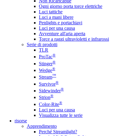
Non Ricaricabile
Ogni giorno porta torce elettriche
Luci tattiche
Luci a mani libere
Penlights e portachiavi
Luci per una causa
Avventure all'aria aperta
Torce a raggi ultravioletti e infrarossi
Serie di prodotti
TLR
®
ProTac
®
Stinger
®
Wedge
™
Stream
®
Survivor
®
Sidewinder
®
Strion
®
Color-Rite
Luci per una causa
Visualizza tutte le serie
risorse
Apprendimento
Perché Streamlight?